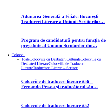
Adunarea Generală a Filialei București –
Traduceri Literare a Uniunii Scriitorilor…
Program de candidatură pentru funcția de
președinte al Uniunii Scriitorilor din…
Colocvii
Toate
Colocviile cu Dezbateri Culturale
Colocviile cu
Dezbateri Literare
Colocviile de Traduceri
Literare
Traducători Literari – Scriitori
Colocviile de traduceri literare #56 –
Fernando Pessoa și traducătorul său…
Colocviile de traduceri literare #52