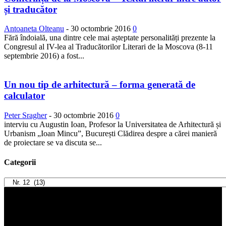
și traducător
Antoaneta Olteanu
-
30 octombrie 2016
0
Fără îndoială, una dintre cele mai așteptate personalități prezente la
Congresul al IV-lea al Traducătorilor Literari de la Moscova (8-11
septembrie 2016) a fost...
Un nou tip de arhitectură – forma generată de
calculator
Peter Sragher
-
30 octombrie 2016
0
interviu cu Augustin Ioan, Profesor la Universitatea de Arhitectură și
Urbanism „Ioan Mincu”, București Clădirea despre a cărei manieră
de proiectare se va discuta se...
Categorii
Categorii
Player
video