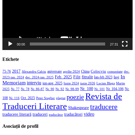
00:00
27:31
Etichete
2017
aniversare
Colocviu
75-76
aprilie 2024
China
dec.
Alexandru Calciu
comunitate
In
Filit
fitralit
Feb. 2025
Iași
2023-ian. 2024
dec. 2024-ian. 2025
Ian-feb 2023
Memoriam
interviu
iun-aug. 2025
Iunie 2024
iunie 2026
Martie
Lucian Blaga
Nr. 100
Nr. 104-106
Nr.
2025
Nr. 86-87
Nr. 90
Nr. 92
Nr. 98-99
Nr. 101
Nr. 77
Nr. 78
Revista de
poezie
108
Oct. 2025
Nr. 116
Peter Sragher
plagiat
Traduceri Literare
traducere
Shakespeare
video
traducere literară
traducători
traduceri
traducător
Asociații de profil