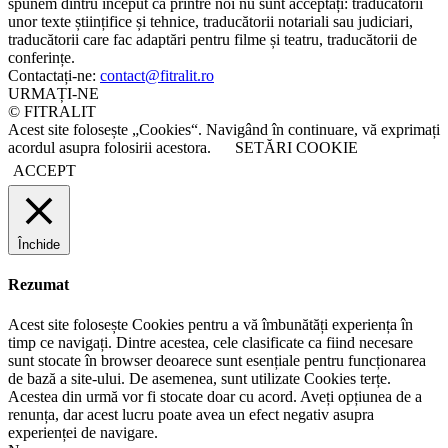
spunem dintru început că printre noi nu sunt acceptați: traducătorii
unor texte științifice și tehnice, traducătorii notariali sau judiciari,
traducătorii care fac adaptări pentru filme și teatru, traducătorii de
conferințe.
Contactați-ne:
contact@fitralit.ro
URMAȚI-NE
© FITRALIT
Acest site folosește „Cookies“. Navigând în continuare, vă exprimați
acordul asupra folosirii acestora.
SETĂRI COOKIE
ACCEPT
Închide
Rezumat
Acest site folosește Cookies pentru a vă îmbunătăți experiența în
timp ce navigați. Dintre acestea, cele clasificate ca fiind necesare
sunt stocate în browser deoarece sunt esențiale pentru funcționarea
de bază a site-ului. De asemenea, sunt utilizate Cookies terțe.
Acestea din urmă vor fi stocate doar cu acord. Aveți opțiunea de a
renunța, dar acest lucru poate avea un efect negativ asupra
experienței de navigare.