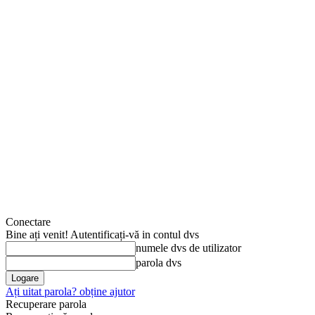
Conectare
Bine ați venit! Autentificați-vă in contul dvs
numele dvs de utilizator
parola dvs
Ați uitat parola? obține ajutor
Recuperare parola