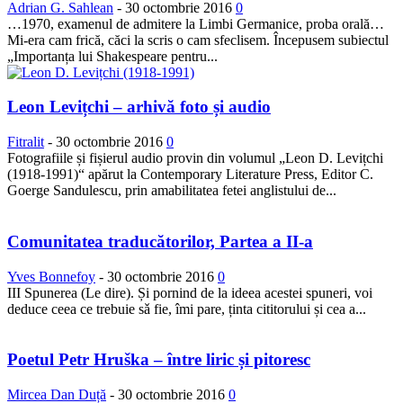
Adrian G. Sahlean
-
30 octombrie 2016
0
…1970, examenul de admitere la Limbi Germanice, proba orală…
Mi-era cam frică, căci la scris o cam sfeclisem. Începusem subiectul
„Importanța lui Shakespeare pentru...
Leon Levițchi – arhivă foto și audio
Fitralit
-
30 octombrie 2016
0
Fotografiile și fișierul audio provin din volumul „Leon D. Levițchi
(1918-1991)“ apărut la Contemporary Literature Press, Editor C.
Goerge Sandulescu, prin amabilitatea fetei anglistului de...
Comunitatea traducătorilor, Partea a II-a
Yves Bonnefoy
-
30 octombrie 2016
0
III Spunerea (Le dire). Și pornind de la ideea acestei spuneri, voi
deduce ceea ce trebuie sǎ fie, îmi pare, ținta cititorului și cea a...
Poetul Petr Hruška – între liric și pitoresc
Mircea Dan Duță
-
30 octombrie 2016
0