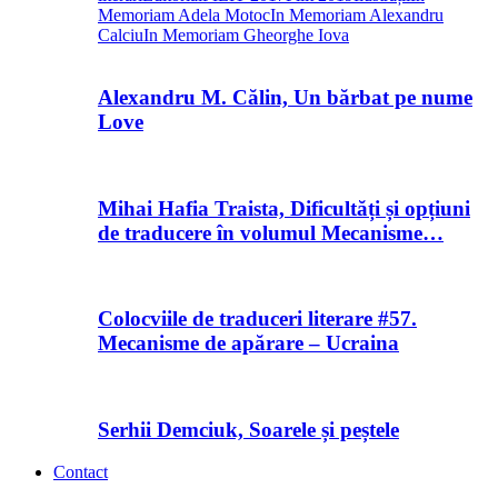
Memoriam Adela Motoc
In Memoriam Alexandru
Calciu
In Memoriam Gheorghe Iova
Alexandru M. Călin, Un bărbat pe nume
Love
Mihai Hafia Traista, Dificultăți și opțiuni
de traducere în volumul Mecanisme…
Colocviile de traduceri literare #57.
Mecanisme de apărare – Ucraina
Serhii Demciuk, Soarele și peștele
Contact