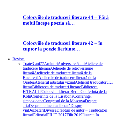
Colocviile de traduceri literare 44 – Fără
mobil începe poezia să…
Colocviile de traduceri literare 42 – în
cuptor la poezie fierbinte…
Revista
Toate
3 ani
77
Amintiri
Aniversare 5 ani
Ateliere de
traducere literară
Atelierele de retroversiune
literară
Atelierele de traducere literară de la
București
Atelierele de traducere literară de la
Oradea
Atelierul artistului vizual
Atelierul traducătorului
literar
Biblioteca de traduceri literare
Biblioteca
FITRALIT
Colocviul Literar Berlin
Conferința de la
Köln
Conferința de la Lisabona
Conferințe,
simpozioane
Congresul de la Moscova
Despre
arta
Despre traducerea literară
Despre
vin
Dezbateri
Diverse
Drepturi de autor – Traducători
literari
Editorial
FILIT 2017
Filit 2019
Ilustrații
In