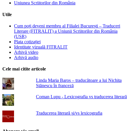
Uniunea Scriitorilor din România
Utile
Cum poți deveni membru al Filialei București – Traduceri
Literare (FITRALIT) a Uniunii Scriitorilor din România
(USR)
Plata cotizației
Identitate vizuală FITRALIT
Arhivă video
Arhivă audio
Cele mai citite articole
Linda Maria Baros – traducătoare a lui Nichita
Stănescu în franceză
Coman Lupu - Lexicografia vs traducerea literară
Traducerea literară și/vs lexicografia