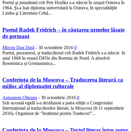
Poetul şi jurnalistul ceh Petr Hruška s-a născut în oraşul Ostrava în
1964. Şi-a luat diploma universitară la Ostrava, în specialităţile
Limba şi Literatura Cehă...
Poetul Radek Fridrich – în căutarea urmelor lăsate
de germani
Mircea Dan Duță
-
30 octombrie 2016
0
Poetul, prozatorul, și traducătorul ceh Radek Fridrich s-a născut în
anul 1968 în orașul Děčín din Boemia de Nord. A absolvit
Boemistica și Germanistica...
Conferința de la Moscova – Traducerea literară ca
mijloc al diplomației culturale
Antoaneta Olteanu
-
30 octombrie 2016
0
Sub această egidă s-a desfășurat a patra ediție a Congresului
Internațional al traducătorilor literari, la Moscova (8-11 septembrie
2016). Organizat de ”Institutul pentru Traduceri”...
Conferința de la Moscova – Textul literar între autor