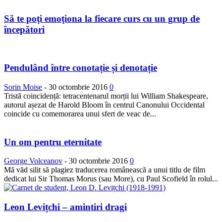
Să te poţi emoţiona la fiecare curs cu un grup de
începători
Pendulând între conotație și denotație
Sorin Moise
-
30 octombrie 2016
0
Tristă coincidență: tetracentenarul morții lui William Shakespeare,
autorul așezat de Harold Bloom în centrul Canonului Occidental
coincide cu comemorarea unui sfert de veac de...
Un om pentru eternitate
George Volceanov
-
30 octombrie 2016
0
Mă văd silit să plagiez traducerea românească a unui titlu de film
dedicat lui Sir Thomas Morus (sau More), cu Paul Scofield în rolul...
Leon Levițchi – amintiri dragi