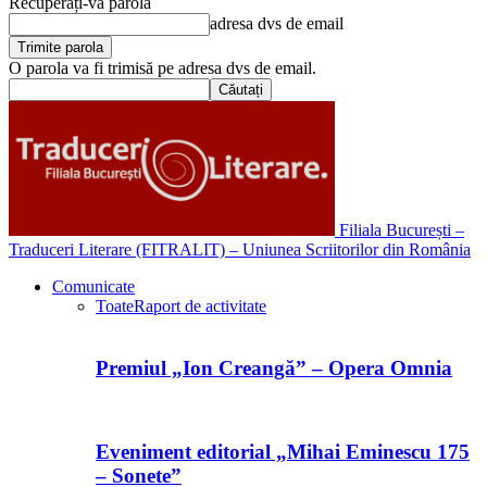
Recuperați-vă parola
adresa dvs de email
O parola va fi trimisă pe adresa dvs de email.
Filiala București –
Traduceri Literare (FITRALIT) – Uniunea Scriitorilor din România
Comunicate
Toate
Raport de activitate
Premiul „Ion Creangă” – Opera Omnia
Eveniment editorial „Mihai Eminescu 175
– Sonete”