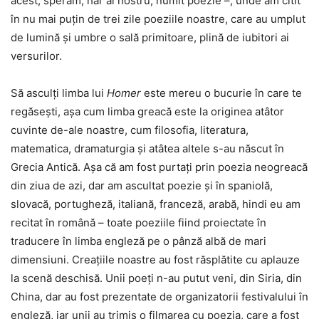
acest, sperăm, har al nostru, numit poezie –, unde am citit
în nu mai puțin de trei zile poeziile noastre, care au umplut
de lumină și umbre o sală primitoare, plină de iubitori ai
versurilor.
Să asculți limba lui
Homer
este mereu o bucurie în care te
regăsești, așa cum limba greacă este la originea atâtor
cuvinte de-ale noastre, cum filosofia, literatura,
matematica, dramaturgia și atâtea altele s-au născut în
Grecia Antică. Așa că am fost purtați prin poezia neogreacă
din ziua de azi, dar am ascultat poezie și în spaniolă,
slovacă, portugheză, italiană, franceză, arabă, hindi eu am
recitat în română – toate poeziile fiind proiectate în
traducere în limba engleză pe o pânză albă de mari
dimensiuni. Creațiile noastre au fost răsplătite cu aplauze
la scenă deschisă. Unii poeți n-au putut veni, din Siria, din
China, dar au fost prezentate de organizatorii festivalului în
engleză, iar unii au trimis o filmarea cu poezia, care a fost