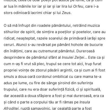
ar lua în mâinile lor iar și iar și iar lira lui
Orfeu
, care i-a
stors odinioară lacrimi chiar și lui
Zeus
.
O să mă înfrupt din roadele pământului, retrăind muzica
stihurilor de spirit, de simțire a poeților și poetelor, care au
ridicat, neașteptat, razele soarelui de primăvară iarăși spre
ceruri. Atunci s-au revărsat pe pământ hohote de bucurie
din înălțimi, care au cutremurat pământul. Dureroasă
desprindere de pământul sfânt al
Insulei
Zeiței
… Este ca și
cum n-aș fi vrut să plec, trupul se cere tot aici, trup furat
propriei voințe de zborul păsării argintii, ca și cum ai fi fost
smuls a doua oară cordonul ombilical cu care mama te-a
adus pe lume, cu fire de sânge șiroind din suferința
trupului, care nu era doar suferință fizică, ci și spirituală,
dar această a doua sfâșiere a fost și mai dureroasă, era ca
și când o parte a corpului tău ar fi rămas pe
Insula
Afroditei
, ruptă samavolnic, iar cealaltă parte a fost