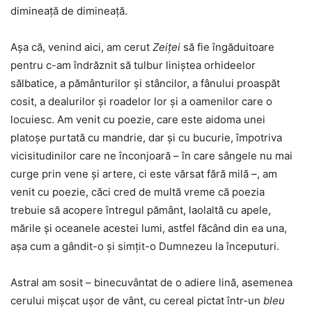
dimineață de dimineață.
Așa că, venind aici, am cerut
Zeiței
să fie îngăduitoare
pentru c-am îndrăznit să tulbur liniștea orhideelor
sălbatice, a pământurilor și stâncilor, a fânului proaspăt
cosit, a dealurilor și roadelor lor și a oamenilor care o
locuiesc. Am venit cu poezie, care este aidoma unei
platoșe purtată cu mandrie, dar și cu bucurie, împotriva
vicisitudinilor care ne înconjoară – în care sângele nu mai
curge prin vene și artere, ci este vărsat fără milă –, am
venit cu poezie, căci cred de multă vreme că poezia
trebuie să acopere întregul pământ, laolaltă cu apele,
mările și oceanele acestei lumi, astfel făcând din ea una,
așa cum a gândit-o și simțit-o Dumnezeu la începuturi.
Astral am sosit – binecuvântat de o adiere lină, asemenea
cerului mișcat ușor de vânt, cu cereal pictat într-un
bleu