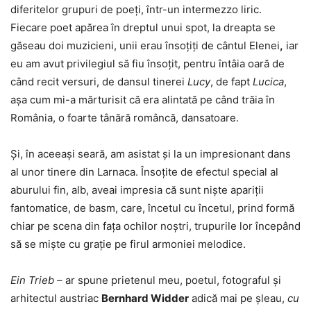
diferitelor grupuri de poeți, într-un intermezzo liric.
Fiecare poet apărea în dreptul unui spot, la dreapta se
găseau doi muzicieni, unii erau însoțiți de cântul Elenei
,
iar
eu am avut privilegiul să fiu însoțit, pentru întâia oară de
când recit versuri, de dansul tinerei
Lucy
, de fapt
Lucica
,
așa cum mi-a mărturisit că era alintată pe când trăia în
România, o foarte tânără româncă, dansatoare.
Și, în aceeași seară, am asistat și la un impresionant dans
al unor tinere din Larnaca. Însoțite de efectul special al
aburului fin, alb, aveai impresia că sunt niște apariții
fantomatice, de basm, care, încetul cu încetul, prind formă
chiar pe scena din fața ochilor noștri, trupurile lor începând
să se miște cu grație pe firul armoniei melodice.
Ein Trieb
– ar spune prietenul meu, poetul, fotograful și
arhitectul austriac
Bernhard Widder
adică mai pe șleau,
cu