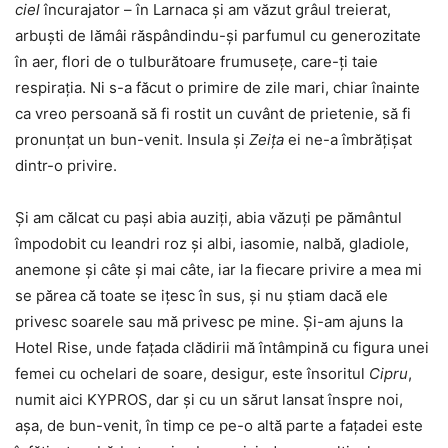
ciel
încurajator – în Larnaca și am văzut grâul treierat,
arbuști de lămâi răspândindu-și parfumul cu generozitate
în aer, flori de o tulburătoare frumusețe, care-ți taie
respirația. Ni s-a făcut o primire de zile mari, chiar înainte
ca vreo persoană să fi rostit un cuvânt de prietenie, să fi
pronunțat un bun-venit. Insula și
Zeița
ei ne-a îmbrățișat
dintr-o privire.
Și am călcat cu pași abia auziți, abia văzuți pe pământul
împodobit cu leandri roz și albi, iasomie, nalbă, gladiole,
anemone și câte și mai câte, iar la fiecare privire a mea mi
se părea că toate se ițesc în sus, și nu știam dacă ele
privesc soarele sau mă privesc pe mine. Și-am ajuns la
Hotel Rise, unde fațada clădirii mă întâmpină cu figura unei
femei cu ochelari de soare, desigur, este însoritul
Cipru
,
numit aici KYPROS, dar și cu un sărut lansat înspre noi,
așa, de bun-venit, în timp ce pe-o altă parte a fațadei este