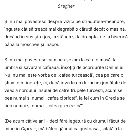
Sragher
Și nu mai povestesc despre vizita pe străduțele-meandre,
înguste cât să treacă mai degrabă o căruță decât o mașină,
ducând în sus și-n jos, la stânga și la dreapta, de la biserică
până la moschee și înapoi.
Și nu mai povestesc cum ne așezam la câte o masă, la
umbră și savuram cafeaua, însoțiți de acordurile Daniellei.
Nu, nu mai este vorba de „cafea turcească“, cea pe care o
știam din tinerețe, ci, după invadarea de-acum jumătate de
veac a nordului insulei de către trupele turcești, acum se
bea numai și numai „cafea cipriotă“, la fel cum în Grecia se
bea numai și numai „cafea grecească“.
(De acum câțiva ani – deci fără legătură cu drumul făcut de
mine în
Cipru
–, mă bătea gândul ca gustoasa „salată à la