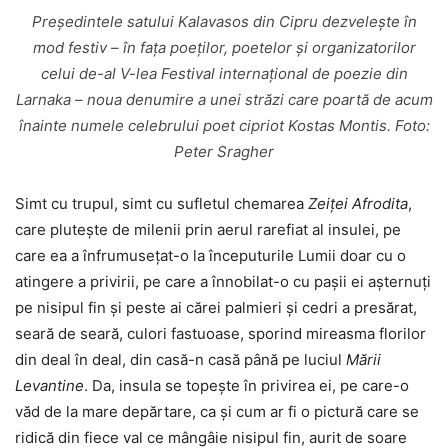
Președintele satului Kalavasos din Cipru dezvelește în
mod festiv – în fața poeților, poetelor și organizatorilor
celui de-al V-lea Festival internațional de poezie din
Larnaka – noua denumire a unei străzi care poartă de acum
înainte numele celebrului poet cipriot Kostas Montis. Foto:
Peter Sragher
Simt cu trupul, simt cu sufletul chemarea
Zeiței Afrodita
,
care plutește de milenii prin aerul rarefiat al insulei, pe
care ea a înfrumusețat-o la începuturile Lumii doar cu o
atingere a privirii, pe care a înnobilat-o cu pașii ei așternuți
pe nisipul fin și peste ai cărei palmieri și cedri a presărat,
seară de seară, culori fastuoase, sporind mireasma florilor
din deal în deal, din casă-n casă până pe luciul
Mării
Levantine
. Da, insula se topește în privirea ei, pe care-o
văd de la mare depărtare, ca și cum ar fi o pictură care se
ridică din fiece val ce mângâie nisipul fin, aurit de soare