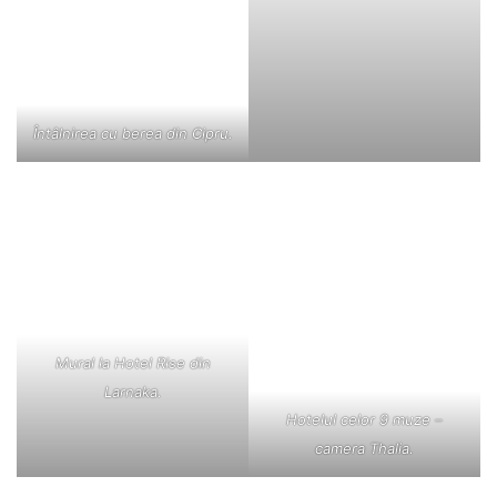
Întâlnirea cu berea din Cipru.
Mural la Hotel Rise din
Larnaka.
Hotelul celor 9 muze –
camera Thalia.