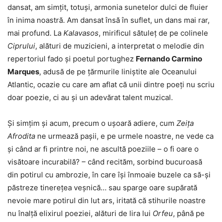
dansat, am simțit, totuși, armonia sunetelor dulci de fluier
în inima noastră. Am dansat însă în suflet, un dans mai rar,
mai profund. La
Kalavasos
, mirificul sătuleț de pe colinele
Ciprului
, alături de muzicieni, a interpretat o melodie din
repertoriul fado și poetul portughez
Fernando Carmino
Marques
, adusă de pe țărmurile liniștite ale Oceanului
Atlantic, ocazie cu care am aflat că unii dintre poeți nu scriu
doar poezie, ci au și un adevărat talent muzical.
Și simțim și acum, precum o ușoară adiere, cum
Zeița
Afrodita
ne urmează pașii, e pe urmele noastre, ne vede ca
și când ar fi printre noi, ne ascultă poeziile – o fi oare o
visătoare incurabilă? – când recităm, sorbind bucuroasă
din potirul cu ambrozie, în care își înmoaie buzele ca să-și
păstreze tinerețea veșnică… sau sparge oare supărată
nevoie mare potirul din lut ars, iritată că stihurile noastre
nu înalță elixirul poeziei, alături de lira lui
Orfeu
, până pe