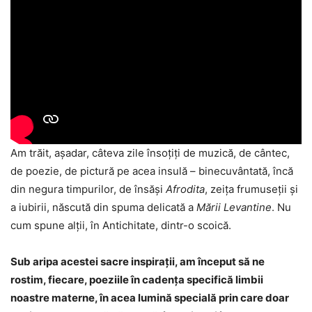
Am trăit, așadar, câteva zile însoțiți de muzică, de cântec,
de poezie, de pictură pe acea insulă – binecuvântată, încă
din negura timpurilor, de însăși
Afrodita
, zeița frumuseții și
a iubirii, născută din spuma delicată a
Mării Levantine
. Nu
cum spune alții, în Antichitate, dintr-o scoică.
Sub aripa acestei sacre inspirații, am început să ne
rostim, fiecare, poeziile în cadența specifică limbii
noastre materne, în acea lumină specială prin care doar