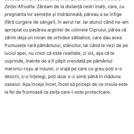
Zeiței Afrodita
. Zăream de la distanță cedri înalți, care, cu
pregnanta lor semeție și îndrăzneală, păreau a se înfige
(fără curgere de sânge!), în aerul rar. Iar atunci când ne-am
apropiat cu pasărea argintei de colinele Ciprului, părea că
zărim deja un noian de orhidee sălbatice, care dau acea
frumusețe rară pământului, stâncilor, iar când le vezi de pe
luciul apei, nu crezi că este realitate, ci vis, așa că te
cuprinde, înainte de a fi pășit vreodată pe pământul
maroniu-roșu al insulei, o vrajă pe care cu greu poți s-o
descrii, s-o înțelegi, poți doar s-o simți până în măduva
oaselor. Așa începi încet, încet să pricepi de ce insula este
la fel de frumoasă ca zeița care-i este protectoare.