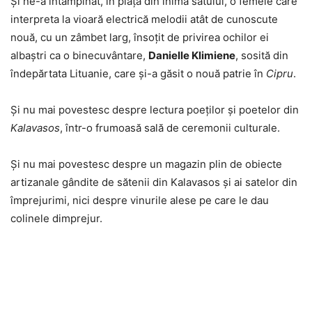
Și ne-a întâmpinat, în piața din inima satului, o femeie care
interpreta la vioară electrică melodii atât de cunoscute
nouă, cu un zâmbet larg, însoțit de privirea ochilor ei
albaștri ca o binecuvântare,
Danielle Klimiene
, sosită din
îndepărtata Lituanie, care și-a găsit o nouă patrie în
Cipru
.
Și nu mai povestesc despre lectura poeților și poetelor din
Kalavasos
, într-o frumoasă sală de ceremonii culturale.
Și nu mai povestesc despre un magazin plin de obiecte
artizanale gândite de sătenii din Kalavasos și ai satelor din
împrejurimi, nici despre vinurile alese pe care le dau
colinele dimprejur.