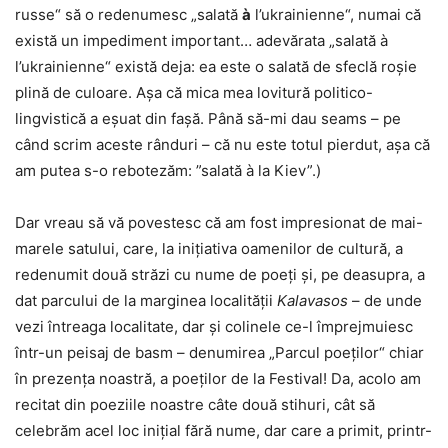
russe“ să o redenumesc „salată
à
l’ukrainienne“, numai că
există un impediment important… adevărata „salată à
l’ukrainienne“ există deja: ea este o salată de sfeclă roșie
plină de culoare. Așa că mica mea lovitură politico-
lingvistică a eșuat din fașă. Până să-mi dau seams – pe
când scrim aceste rânduri – că nu este totul pierdut, așa că
am putea s-o rebotezăm: ”salată à la Kiev”.)
Dar vreau să vă povestesc că am fost impresionat de mai-
marele satului, care, la inițiativa oamenilor de cultură, a
redenumit două străzi cu nume de poeți și, pe deasupra, a
dat parcului de la marginea localității
Kalavasos
– de unde
vezi întreaga localitate, dar și colinele ce-l împrejmuiesc
într-un peisaj de basm – denumirea „Parcul poeților“ chiar
în prezența noastră, a poeților de la Festival! Da, acolo am
recitat din poeziile noastre câte două stihuri, cât să
celebrăm acel loc inițial fără nume, dar care a primit, printr-