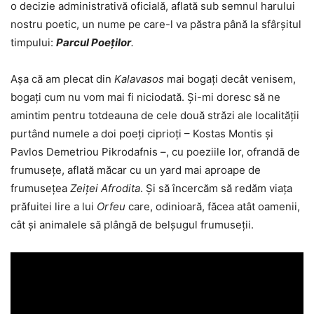
o decizie administrativă oficială, aflată sub semnul harului
nostru poetic, un nume pe care-l va păstra până la sfârșitul
timpului:
Parcul Poeților
.
Așa că am plecat din
Kalavasos
mai bogați decât venisem,
bogați cum nu vom mai fi niciodată. Și-mi doresc să ne
amintim pentru totdeauna de cele două străzi ale localității
purtând numele a doi poeți ciprioți – Kostas Montis și
Pavlos Demetriou Pikrodafnis –, cu poeziile lor, ofrandă de
frumusețe, aflată măcar cu un yard mai aproape de
frumusețea
Zeiței Afrodita
. Și să încercăm să redăm viața
prăfuitei lire a lui
Orfeu
care, odinioară, făcea atât oamenii,
cât și animalele să plângă de belșugul frumuseții.