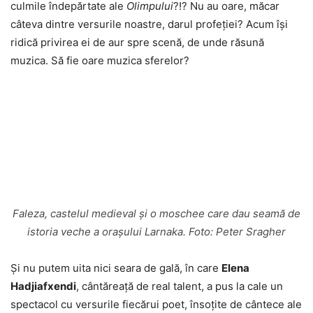
culmile îndepărtate ale
Olimpului
?!? Nu au oare, măcar
câteva dintre versurile noastre, darul profeției? Acum își
ridică privirea ei de aur spre scenă, de unde răsună
muzica. Să fie oare muzica sferelor?
Faleza, castelul medieval și o moschee care dau seamă de
istoria veche a orașului Larnaka. Foto: Peter Sragher
Și nu putem uita nici seara de gală, în care
Elena
Hadjiafxendi
, cântăreață de real talent, a pus la cale un
spectacol cu versurile fiecărui poet, însoțite de cântece ale