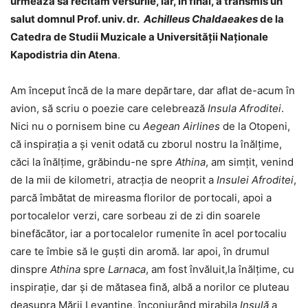
urmează să recităm versurile, iar, în final, a transmis un
salut domnul Prof. univ. dr.
Achilleus Chaldaeakes
de la
Catedra de Studii Muzicale a Universității Naționale
Kapodistria din Atena
.
Am început încă de la mare depărtare, dar aflat de-acum în
avion, să scriu o poezie care celebrează
Insula Afroditei
.
Nici nu o pornisem bine cu
Aegean Airlines
de la Otopeni,
că inspirația a și venit odată cu zborul nostru la înălțime,
căci la înălțime, grăbindu-ne spre
Athina
, am simțit, venind
de la mii de kilometri, atracția de neoprit a
Insulei Afroditei
,
parcă îmbătat de mireasma florilor de portocali, apoi a
portocalelor verzi, care sorbeau zi de zi din soarele
binefăcător, iar a portocalelor rumenite în acel portocaliu
care te îmbie să le guști din aromă. Iar apoi, în drumul
dinspre
Athina
spre
Larnaca
, am fost învăluit,la înălțime, cu
inspirație, dar și de mătasea fină, albă a norilor ce pluteau
deasupra Mării Levantine, înconjurând mirabila
Insulă
a