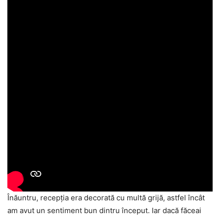
Înăuntru, recepția era decorată cu multă grijă, astfel încât
am avut un sentiment bun dintru început. Iar dacă făceai