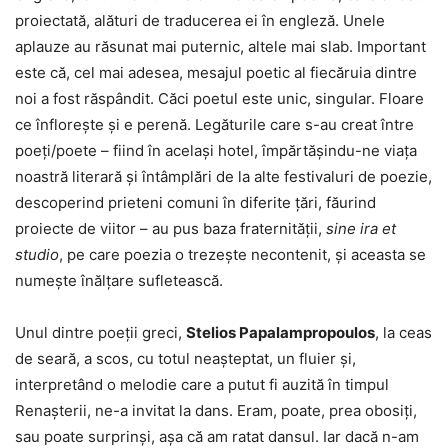
proiectată, alături de traducerea ei în engleză. Unele
aplauze au răsunat mai puternic, altele mai slab. Important
este că, cel mai adesea, mesajul poetic al fiecăruia dintre
noi a fost răspândit. Căci poetul este unic, singular. Floare
ce înflorește și e perenă. Legăturile care s-au creat între
poeți/poete – fiind în același hotel, împărtășindu-ne viața
noastră literară și întâmplări de la alte festivaluri de poezie,
descoperind prieteni comuni în diferite țări, făurind
proiecte de viitor – au pus baza fraternității,
sine ira et
studio
, pe care poezia o trezește necontenit, și aceasta se
numește înălțare sufletească.
Unul dintre poeții greci,
Stelios Papalampropoulos
, la ceas
de seară, a scos, cu totul neașteptat, un fluier și,
interpretând o melodie care a putut fi auzită în timpul
Renașterii, ne-a invitat la dans. Eram, poate, prea obosiți,
sau poate surprinși, așa că am ratat dansul. Iar dacă n-am