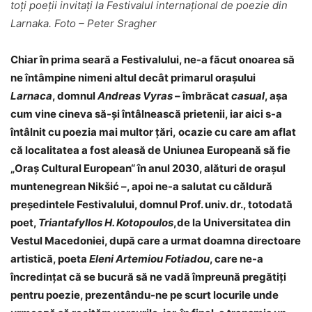
toți poeții invitați la Festivalul internațional de poezie din
Larnaka. Foto – Peter Sragher
Chiar în prima seară a Festivalului, ne-a făcut onoarea să
ne întâmpine nimeni altul decât primarul orașului
Larnaca
, domnul
Andreas Vyras
– îmbrăcat
casual
, așa
cum vine cineva să-și întâlnească prietenii, iar aici s-a
întâlnit cu poezia mai multor țări, ocazie cu care am aflat
că localitatea a fost aleasă de Uniunea Europeană să fie
„Oraș Cultural European“ în anul 2030, alături de orașul
muntenegrean Nikšić –, apoi ne-a salutat cu căldură
președintele Festivalului, domnul Prof. univ. dr., totodată
poet,
Triantafyllos H. Kotopoulos
,de la Universitatea din
Vestul Macedoniei, după care a urmat doamna directoare
artistică, poeta
Eleni Artemiou Fotiadou
, care ne-a
încredințat că se bucură să ne vadă împreună pregătiți
pentru poezie, prezentându-ne pe scurt locurile unde