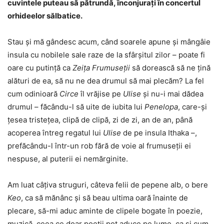
cuvintele puteau să pătrundă, înconjurați în concertul
orhideelor sălbatice.
Stau și mă gândesc acum, când soarele apune și mângâie
insula cu nobilele sale raze de la sfârșitul zilor – poate fi
oare cu putință ca
Zeița Frumuseții
să dorească să ne țină
alături de ea, să nu ne dea drumul să mai plecăm? La fel
cum odinioară
Circe
îl vrăjise pe
Ulise
și nu-i mai dădea
drumul – făcându-l să uite de iubita lui
Penelopa
, care-și
țesea tristețea, clipă de clipă, zi de zi, an de an, până
acoperea întreg regatul lui
Ulise
de pe insula Ithaka –,
prefăcându-l într-un rob fără de voie al frumuseții ei
nespuse, al puterii ei nemărginite.
Am luat câțiva struguri, câteva felii de pepene alb, o bere
Keo
, ca să mănânc și să beau ultima oară înainte de
plecare, să-mi aduc aminte de clipele bogate în poezie,
muzică, ceea ce doar poeții pot aduce pe lume, ca și cum