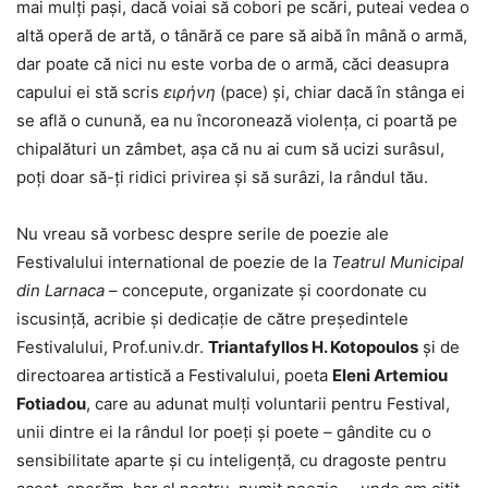
mai mulți pași, dacă voiai să cobori pe scări, puteai vedea o
altă operă de artă, o tânără ce pare să aibă în mână o armă,
dar poate că nici nu este vorba de o armă, căci deasupra
capului ei stă scris
ειρήνη
(pace) și, chiar dacă în stânga ei
se află o cunună, ea nu încoronează violența, ci poartă pe
chipalături un zâmbet, așa că nu ai cum să ucizi surâsul,
poți doar să-ți ridici privirea și să surâzi, la rândul tău.
Nu vreau să vorbesc despre serile de poezie ale
Festivalului international de poezie de la
Teatrul Municipal
din Larnaca
– concepute, organizate și coordonate cu
iscusință, acribie și dedicație de către președintele
Festivalului, Prof.univ.dr.
Triantafyllos H. Kotopoulos
și de
directoarea artistică a Festivalului, poeta
Eleni Artemiou
Fotiadou
, care au adunat mulți voluntarii pentru Festival,
unii dintre ei la rândul lor poeți și poete – gândite cu o
sensibilitate aparte și cu inteligență, cu dragoste pentru