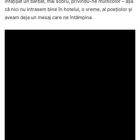
înfățișat un bărbat, mai sobru, privindu-ne multicolor – așa
că nici nu intrasem bine în hotelul, o vreme, al poețiolor și
aveam deja un mesaj care ne întâmpina.