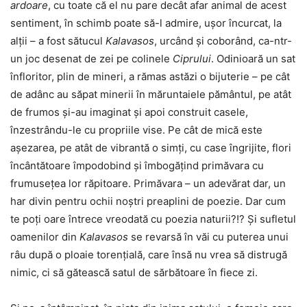
ardoare
, cu toate că el nu pare decât afar animal de acest
sentiment, în schimb poate să-l admire, ușor încurcat, la
alții – a fost sătucul
Kalavasos
, urcând și coborând, ca-ntr-
un joc desenat de zei pe colinele
Ciprului
. Odinioară un sat
înfloritor, plin de mineri, a rămas astăzi o bijuterie – pe cât
de adânc au săpat minerii în măruntaiele pământul, pe atât
de frumos și-au imaginat și apoi construit casele,
înzestrându-le cu propriile vise. Pe cât de mică este
așezarea, pe atât de vibrantă o simți, cu case îngrijite, flori
încântătoare împodobind și îmbogățind primăvara cu
frumusețea lor răpitoare. Primăvara – un adevărat dar, un
har divin pentru ochii noștri preaplini de poezie. Dar cum
te poți oare întrece vreodată cu poezia naturii?!? Și sufletul
oamenilor din
Kalavasos
se revarsă în văi cu puterea unui
râu după o ploaie torențială, care însă nu vrea să distrugă
nimic, ci să gătească satul de sărbătoare în fiece zi.