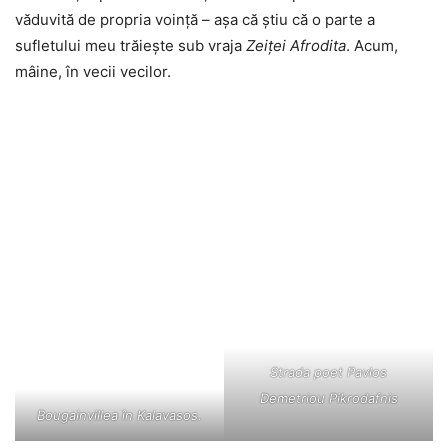
văduvită de propria voință – așa că știu că o parte a
sufletului meu trăiește sub vraja
Zeiței Afrodita
. Acum,
mâine, în vecii vecilor.
Strada poet Pavlos
Demetriou Pikrodafnis
Bougainvillea în Kalavasos.