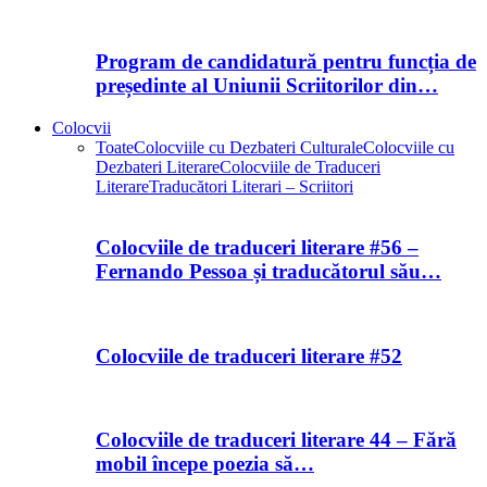
Program de candidatură pentru funcția de
președinte al Uniunii Scriitorilor din…
Colocvii
Toate
Colocviile cu Dezbateri Culturale
Colocviile cu
Dezbateri Literare
Colocviile de Traduceri
Literare
Traducători Literari – Scriitori
Colocviile de traduceri literare #56 –
Fernando Pessoa și traducătorul său…
Colocviile de traduceri literare #52
Colocviile de traduceri literare 44 – Fără
mobil începe poezia să…