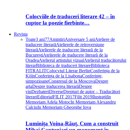
Colocviile de traduceri literare 42 – în
cuptor la poezie fierbinte…
Revista
Toate
3 ani
77
Amintiri
Aniversare 5 ani
Ateliere de
traducere literară
Atelierele de retroversiune
literară
Atelierele de traducere literară de la
București
Atelierele de traducere literară de la
Oradea
Atelierul artistului vizual
Atelierul traducătorului
literar
Biblioteca de traduceri literare
Biblioteca
FITRALIT
Colocviul Literar Berlin
Conferința de la
Köln
Conferința de la Lisabona
Conferințe,
simpozioane
Congresul de la Moscova
Despre
arta
Despre traducerea literară
Despre
vin
Dezbateri
Diverse
Drepturi de autor – Traducători
literari
Editorial
FILIT 2017
Filit 2019
Ilustrații
In
Memoriam Adela Motoc
In Memoriam Alexandru
Calciu
In Memoriam Gheorghe Iova
Luminița Voina-Răuț, Cum a construit
Mihai Cantuniari un monument în