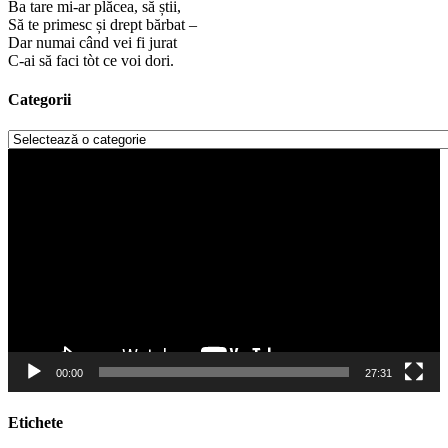
Ba tare mi-ar plăcea, să știi,
Să te primesc și drept bărbat –
Dar numai când vei fi jurat
C-ai să faci tòt ce voi dori.
Categorii
Categorii
Player
video
00:00
27:31
Etichete