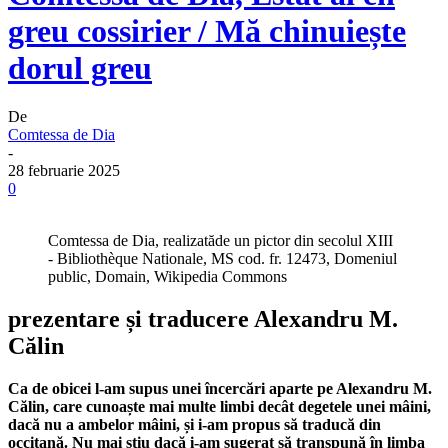
greu cossirier / Mă chinuiește
dorul greu
De
Comtessa de Dia
-
28 februarie 2025
0
Comtessa de Dia, realizatăde un pictor din secolul XIII
- Bibliothèque Nationale, MS cod. fr. 12473, Domeniul
public, Domain, Wikipedia Commons
prezentare și traducere
Alexandru M.
Călin
Ca de obicei l-am supus unei încercări aparte pe Alexandru M.
Călin, care cunoaște mai multe limbi decât degetele unei mâini,
dacă nu a ambelor mâini, și i-am propus să traducă din
occitană. Nu mai știu dacă i-am sugerat să transpună în limba