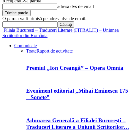
Recuperați-vă parola
adresa dvs de email
O parola va fi trimisă pe adresa dvs de email.
Filiala București – Traduceri Literare (FITRALIT) – Uniunea
Scriitorilor din România
Comunicate
Toate
Raport de activitate
Premiul „Ion Creangă” – Opera Omnia
Eveniment editorial „Mihai Eminescu 175
– Sonete”
Adunarea Generală a Filialei București –
Traduceri Literare a Uniunii Scriitorilor…