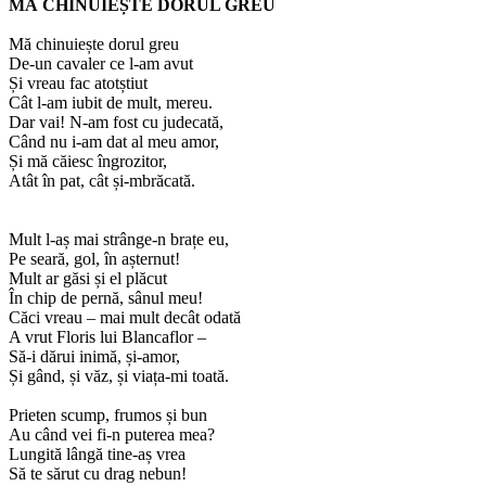
MĂ CHINUIEȘTE DORUL GREU
Mă chinuiește dorul greu
De-un cavaler ce l-am avut
Și vreau fac atotștiut
Cât l-am iubit de mult, mereu.
Dar vai! N-am fost cu judecată,
Când nu i-am dat al meu amor,
Și mă căiesc îngrozitor,
Atât în pat, cât și-mbrăcată.
Mult l-aș mai strânge-n brațe eu,
Pe seară, gol, în așternut!
Mult ar găsi și el plăcut
În chip de pernă, sânul meu!
Căci vreau – mai mult decât odată
A vrut Floris lui Blancaflor –
Să-i dărui inimă, și-amor,
Și gând, și văz, și viața-mi toată.
Prieten scump, frumos și bun
Au când vei fi-n puterea mea?
Lungită lângă tine-aș vrea
Să te sărut cu drag nebun!