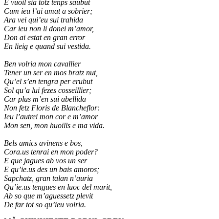
E vuoil sia totz tenps saubut
Cum ieu l’ai amat a sobrier;
Ara vei qui’eu sui trahida
Car ieu non li donei m’amor,
Don ai estat en gran error
En lieig e quand sui vestida.
Ben volria mon cavallier
Tener un ser en mos bratz nut,
Qu’el s’en tengra per erubut
Sol qu’a lui fezes cosseillier;
Car plus m’en sui abellida
Non fetz Floris de Blancheflor:
Ieu l’autrei mon cor e m’amor
Mon sen, mon huoills e ma vida.
Bels amics avinens e bos,
Cora.us tenrai en mon poder?
E que jagues ab vos un ser
E qu’ie.us des un bais amoros;
Sapchatz, gran talan n’auria
Qu’ie.us tengues en luoc del marit,
Ab so que m’aguessetz plevit
De far tot so qu’ieu volria.