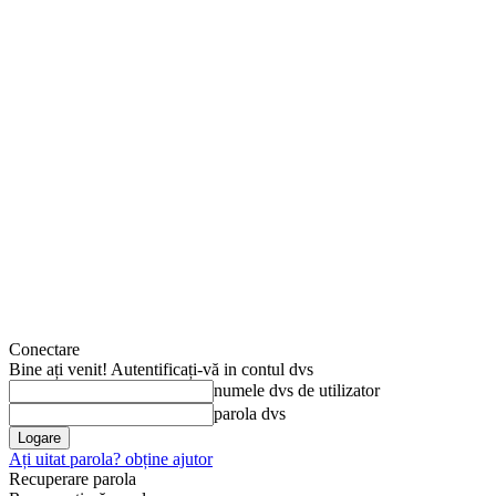
Conectare
Bine ați venit! Autentificați-vă in contul dvs
numele dvs de utilizator
parola dvs
Ați uitat parola? obține ajutor
Recuperare parola