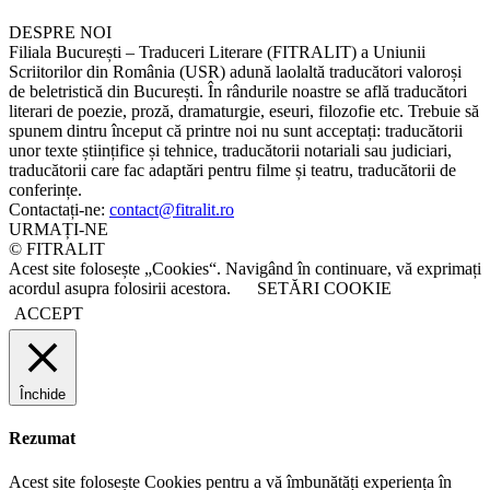
DESPRE NOI
Filiala București – Traduceri Literare (FITRALIT) a Uniunii
Scriitorilor din România (USR) adună laolaltă traducători valoroși
de beletristică din București. În rândurile noastre se află traducători
literari de poezie, proză, dramaturgie, eseuri, filozofie etc. Trebuie să
spunem dintru început că printre noi nu sunt acceptați: traducătorii
unor texte științifice și tehnice, traducătorii notariali sau judiciari,
traducătorii care fac adaptări pentru filme și teatru, traducătorii de
conferințe.
Contactați-ne:
contact@fitralit.ro
URMAȚI-NE
© FITRALIT
Acest site folosește „Cookies“. Navigând în continuare, vă exprimați
acordul asupra folosirii acestora.
SETĂRI COOKIE
ACCEPT
Închide
Rezumat
Acest site folosește Cookies pentru a vă îmbunătăți experiența în