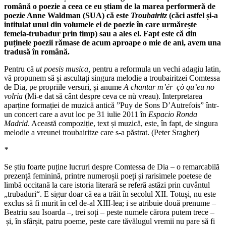
română o poezie a ceea ce eu știam de la marea performeră de
poezie Anne Waldman (SUA) că este
Troubairitz
(căci astfel și-a
intitulat unul din volumele ei de poezie în care urmărește
femeia-trubadur prin timp) sau a ales el. Fapt este că din
puținele poezii rămase de acum aproape o mie de ani, avem una
tradusă în română.
Pentru că
ut poesis musica,
pentru a reformula un vechi adagiu latin,
vă propunem să și ascultați singura melodie a troubairitzei Comtessa
de Dia, pe propriile versuri, și anume
A chantar m’
é
r
çò
qu’eu no
volria
(Mi-e dat să cânt despre ceva ce nù vreau). Interpretarea
aparține formației de muzică antică ”Puy de Sons D’Autrefois” într-
un concert care a avut loc pe 31 iulie 2011 în
Espacio Ronda
Madrid
. Această compoziție, text și muzică, este, în fapt, de singura
melodie a vreunei troubairitze care s-a păstrat. (Peter Sragher)
*
Se știu foarte puține lucruri despre Comtessa de Dia – o remarcabilă
prezență feminină, printre numeroșii poeți și rarisimele poetese de
limbă occitană la care istoria literară se referă astăzi prin cuvântul
„trubaduri“. E sigur doar că ea a trăit în secolul XII. Totuși, nu este
exclus să fi murit în cel de-al XIII-lea; i se atribuie două prenume –
Beatriu sau Isoarda –, trei soți – peste numele cărora putem trece –
și, în sfârșit, patru poeme, peste care tăvălugul vremii nu pare să fi