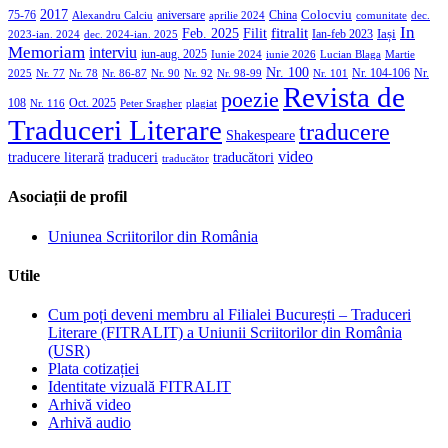
2017
aniversare
Colocviu
75-76
aprilie 2024
China
dec.
Alexandru Calciu
comunitate
In
Filit
fitralit
Feb. 2025
Iași
2023-ian. 2024
dec. 2024-ian. 2025
Ian-feb 2023
Memoriam
interviu
iun-aug. 2025
Iunie 2024
iunie 2026
Martie
Lucian Blaga
Nr. 100
Nr. 104-106
Nr.
2025
Nr. 86-87
Nr. 90
Nr. 92
Nr. 98-99
Nr. 101
Nr. 77
Nr. 78
Revista de
poezie
108
Oct. 2025
Nr. 116
Peter Sragher
plagiat
Traduceri Literare
traducere
Shakespeare
video
traducere literară
traducători
traduceri
traducător
Asociații de profil
Uniunea Scriitorilor din România
Utile
Cum poți deveni membru al Filialei București – Traduceri
Literare (FITRALIT) a Uniunii Scriitorilor din România
(USR)
Plata cotizației
Identitate vizuală FITRALIT
Arhivă video
Arhivă audio