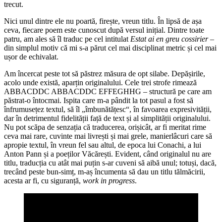
trecut.
Nici unul dintre ele nu poartă, firește, vreun titlu. În lipsă de așa
ceva, fiecare poem este cunoscut după versul inițial. Dintre toate
patru, am ales să îl traduc pe cel intitulat
Estat ai en greu cossirier
–
din simplul motiv că mi s-a părut cel mai disciplinat metric și cel mai
ușor de echivalat.
Am încercat peste tot să păstrez măsura de opt silabe. Depășirile,
acolo unde există, aparțin originalului. Cele trei strofe rimează
ABBACDDC ABBACDDC EFFEGHHG – structură pe care am
păstrat-o întocmai. Ispita care m-a pândit la tot pasul a fost să
înfrumusețez textul, să îl „îmbunătățesc“, în favoarea expresivității,
dar în detrimentul fidelității față de text și al simplității originalului.
Nu pot scăpa de senzația că traducerea, orișicât, ar fi meritat rime
ceva mai rare, cuvinte mai livrești și mai grele, manierlâcuri care să
apropie textul, în vreun fel sau altul, de epoca lui Conachi, a lui
Anton Pann și a poeților Văcărești. Evident, când originalul nu are
titlu, traducția cu atât mai puțin s-ar cuveni să aibă unul; totuși, dacă,
trecând peste bun-simț, m-aș încumenta să dau un titlu tălmăcirii,
acesta ar fi, cu siguranță,
work in progress
.