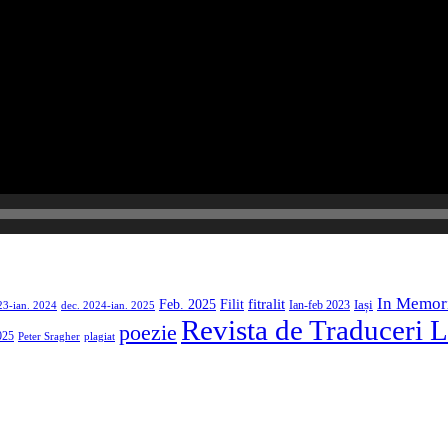
In Memor
Filit
fitralit
Feb. 2025
Iași
23-ian. 2024
dec. 2024-ian. 2025
Ian-feb 2023
Revista de Traduceri L
poezie
025
Peter Sragher
plagiat