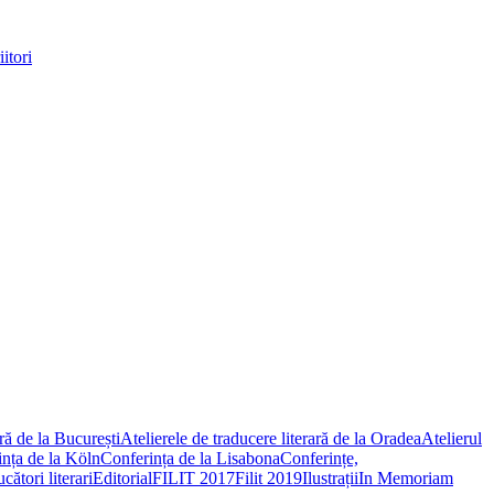
itori
ară de la București
Atelierele de traducere literară de la Oradea
Atelierul
nța de la Köln
Conferința de la Lisabona
Conferințe,
ători literari
Editorial
FILIT 2017
Filit 2019
Ilustrații
In Memoriam