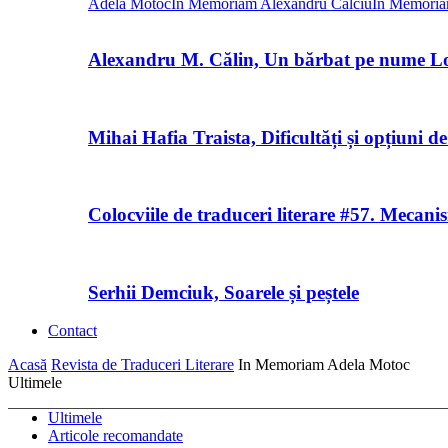
Adela Motoc
In Memoriam Alexandru Calciu
In Memoria
Alexandru M. Călin, Un bărbat pe nume L
Mihai Hafia Traista, Dificultăți și opțiuni
Colocviile de traduceri literare #57. Mecan
Serhii Demciuk, Soarele și peștele
Contact
Acasă
Revista de Traduceri Literare
In Memoriam Adela Motoc
Ultimele
Ultimele
Articole recomandate