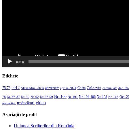
00:00
Etichete
2017
aniversare
Colocviu
75-76
aprilie 2024
China
dec. 20
Alexandru Calciu
comunitate
Nr. 100
Nr. 104-106
Nr. 108
Oct. 2
Nr. 86-87
Nr. 90
Nr. 92
Nr. 98-99
Nr. 101
Nr. 116
78
video
traducători
traducător
Asociații de profil
Uniunea Scriitorilor din România