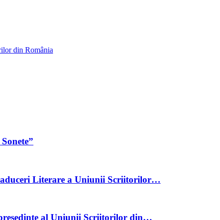
rilor din România
 Sonete”
aduceri Literare a Uniunii Scriitorilor…
reședinte al Uniunii Scriitorilor din…