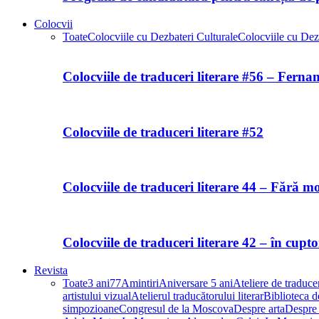
Colocvii
Toate
Colocviile cu Dezbateri Culturale
Colocviile cu Dezb
Colocviile de traduceri literare #56 – Fern
Colocviile de traduceri literare #52
Colocviile de traduceri literare 44 – Fără m
Colocviile de traduceri literare 42 – în cupt
Revista
Toate
3 ani
77
Amintiri
Aniversare 5 ani
Ateliere de traducer
artistului vizual
Atelierul traducătorului literar
Biblioteca de
simpozioane
Congresul de la Moscova
Despre arta
Despre 