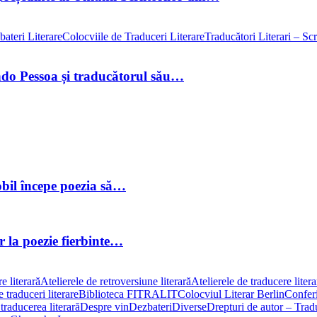
ateri Literare
Colocviile de Traduceri Literare
Traducători Literari – Scri
ando Pessoa și traducătorul său…
obil începe poezia să…
or la poezie fierbinte…
e literară
Atelierele de retroversiune literară
Atelierele de traducere liter
 traduceri literare
Biblioteca FITRALIT
Colocviul Literar Berlin
Conferi
traducerea literară
Despre vin
Dezbateri
Diverse
Drepturi de autor – Traduc