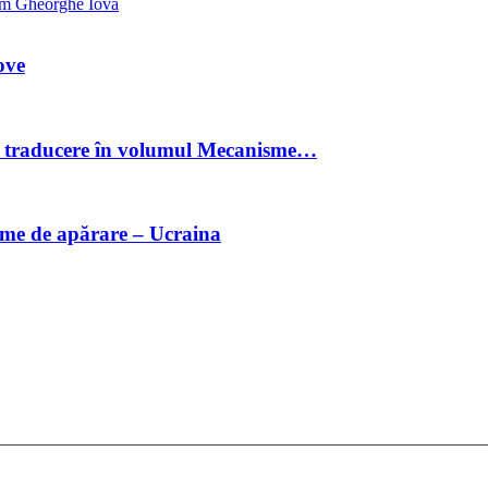
m Gheorghe Iova
ove
 de traducere în volumul Mecanisme…
isme de apărare – Ucraina