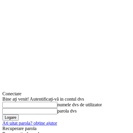
Conectare
Bine ați venit! Autentificați-vă in contul dvs
numele dvs de utilizator
parola dvs
Ați uitat parola? obține ajutor
Recuperare parola