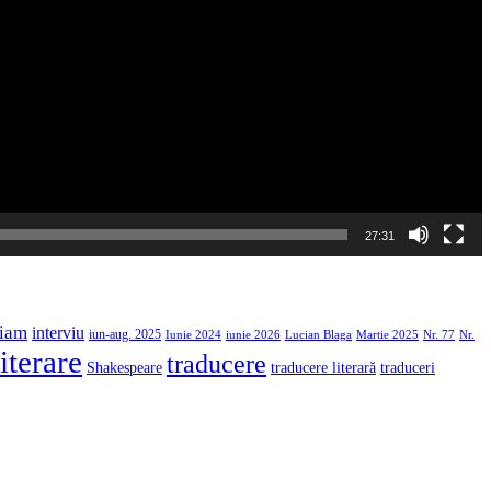
27:31
iam
interviu
iun-aug. 2025
Iunie 2024
iunie 2026
Martie 2025
Lucian Blaga
Nr. 77
Nr.
iterare
traducere
traducere literară
Shakespeare
traduceri