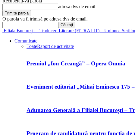
Recuperați-vă parola
adresa dvs de email
O parola va fi trimisă pe adresa dvs de email.
Filiala București – Traduceri Literare (FITRALIT) – Uniunea Scriito
Comunicate
Toate
Raport de activitate
Premiul „Ion Creangă” – Opera Omnia
Eveniment editorial „Mihai Eminescu 175 –
Adunarea Generală a Filialei București – Tr
Program de candidatură pentru funcția de p