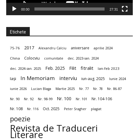
00:00
27:31
Etichete
2017
aniversare
75-76
aprilie 2024
Alexandru Calciu
Colocviu
China
dec. 2023-ian. 2024
comunitate
fitralit
Feb. 2025
Filit
dec. 2024-ian. 2025
Ian-feb 2023
In Memoriam
interviu
Iași
iun-aug. 2025
Iunie 2024
iunie 2026
Martie 2025
Nr. 86-87
Lucian Blaga
Nr. 77
Nr. 78
Nr. 100
Nr. 104-106
Nr. 90
Nr. 92
Nr. 98-99
Nr. 101
Nr. 108
Oct. 2025
Nr. 116
Peter Sragher
plagiat
poezie
Revista de Traduceri
Literare