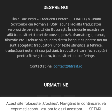
DESPRE NOI
Filiala București – Traduceri Literare (FITRALIT) a Uniunii
Scriitorilor din România (USR) adună laolaltă traducători
valoroși de beletristică din București. În rândurile noastre se
află traducători literari de poezie, proză, dramaturgie, eseuri,
filozofie etc. Trebuie să spunem dintru început că printre noi nu
sunt acceptați: traducătorii unor texte științifice și tehnice,
traducătorii notariali sau judiciari, traducătorii care fac adaptări
pentru filme și teatru, traducătorii de conferințe.
Contactați-ne:
contact@fitralit.ro
URMAȚI-NE
Acest site folosește „Cookies“. Navigând în continuare, vă
exprimați acordul asupra folosirii acestora.
SETĂRI