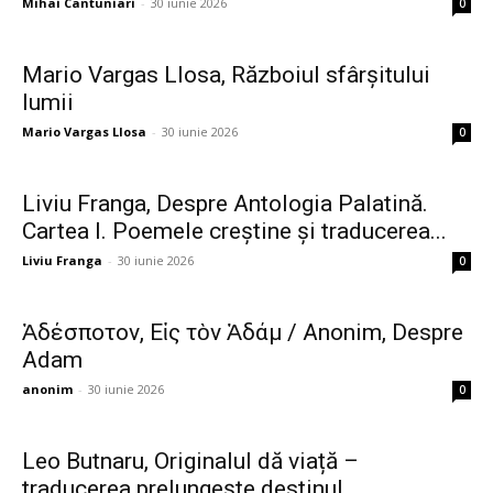
Mihai Cantuniari
-
30 iunie 2026
0
Mario Vargas Llosa, Războiul sfârșitului
–
lumii
Mario Vargas Llosa
-
30 iunie 2026
0
Uniunea
Liviu Franga, Despre Antologia Palatină.
Cartea I. Poemele creștine și traducerea...
Scriitorilor
Liviu Franga
-
30 iunie 2026
0
Ἀδέσποτον, Εἰς τὸν Ἀδάμ / Anonim, Despre
din
Adam
anonim
-
30 iunie 2026
0
România
Leo Butnaru, Originalul dă viață –
traducerea prelungește destinul