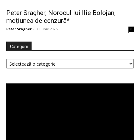
Peter Sragher, Norocul lui Ilie Bolojan,
moțiunea de cenzură*
Peter Sragher
-
30 iunie 2026
0
Categorii
Categorii
Player
video