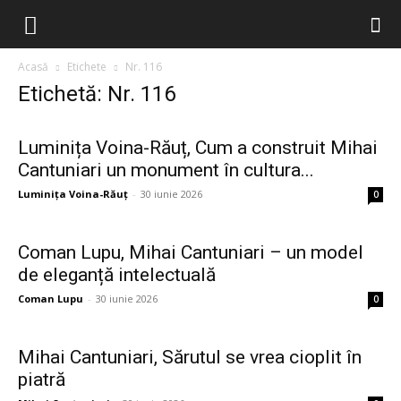
Filiala
Acasă
Etichete
Nr. 116
Etichetă: Nr. 116
București
Luminița Voina-Răuț, Cum a construit Mihai
Cantuniari un monument în cultura...
–
Luminița Voina-Răuț
-
30 iunie 2026
0
Traduceri
Coman Lupu, Mihai Cantuniari – un model
de eleganță intelectuală
Coman Lupu
-
30 iunie 2026
0
Literare
Mihai Cantuniari, Sărutul se vrea cioplit în
piatră
(FITRALIT)