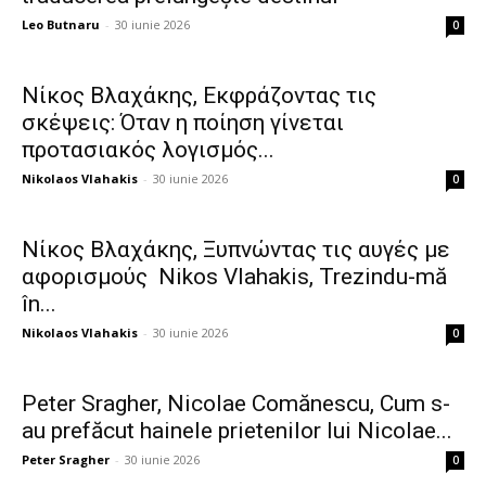
Leo Butnaru
-
30 iunie 2026
0
Νίκος Βλαχάκης, Εκφράζοντας τις
σκέψεις: Όταν η ποίηση γίνεται
προτασιακός λογισμός...
Nikolaos Vlahakis
-
30 iunie 2026
0
Νίκος Βλαχάκης, Ξυπνώντας τις αυγές με
αφορισμούς Nikos Vlahakis, Trezindu-mă
în...
Nikolaos Vlahakis
-
30 iunie 2026
0
Peter Sragher, Nicolae Comănescu, Cum s-
au prefăcut hainele prietenilor lui Nicolae...
Peter Sragher
-
30 iunie 2026
0