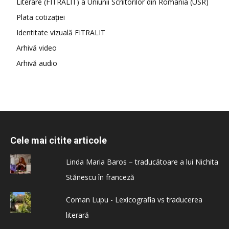
Literare (FITRALIT) a Uniunii Scriitorilor din România (USR)
Plata cotizației
Identitate vizuală FITRALIT
Arhivă video
Arhivă audio
Cele mai citite articole
Linda Maria Baros – traducătoare a lui Nichita
Stănescu în franceză
Coman Lupu - Lexicografia vs traducerea
literară