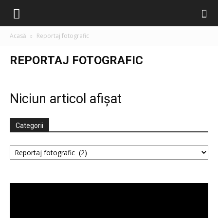
Filiala
Acasă
Reportaj fotografic
București
REPORTAJ FOTOGRAFIC
Niciun articol afișat
–
Categorii
Traduceri
Categorii
Literare
Player
video
(FITRALIT)