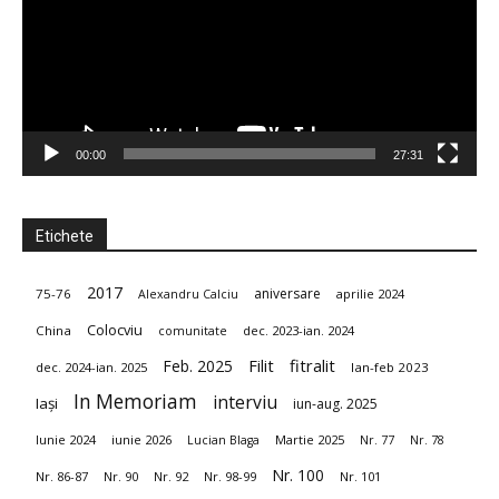
–
00:00
27:31
Uniunea
Etichete
Scriitorilor
2017
aniversare
75-76
aprilie 2024
Alexandru Calciu
Colocviu
China
dec. 2023-ian. 2024
comunitate
din
fitralit
Feb. 2025
Filit
dec. 2024-ian. 2025
Ian-feb 2023
In Memoriam
interviu
Iași
iun-aug. 2025
România
Iunie 2024
iunie 2026
Martie 2025
Lucian Blaga
Nr. 77
Nr. 78
Nr. 100
Nr. 86-87
Nr. 90
Nr. 92
Nr. 98-99
Nr. 101