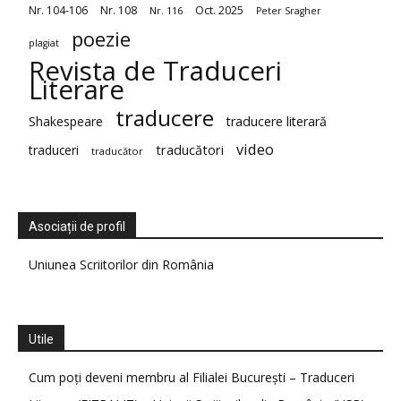
Nr. 104-106
Nr. 108
Oct. 2025
Nr. 116
Peter Sragher
poezie
plagiat
Revista de Traduceri
Literare
traducere
Shakespeare
traducere literară
video
traduceri
traducători
traducător
Asociații de profil
Uniunea Scriitorilor din România
Utile
Cum poți deveni membru al Filialei București – Traduceri