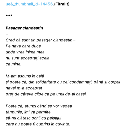
ue&_thumbnail_id=14456
.(
Fitralit
)
***
Pasager clandestin
–
Cred că sunt un pasager clandestin –
Pe nava care duce
unde vrea inima mea
nu sunt acceptați aceia
ca mine.
M-am ascuns în cală
și poate că, din solidaritate cu cei condamnați, până și corpul
navei m-a acceptat
preț de câteva clipe ca pe unul de-al casei.
Poate că, atunci când se vor vedea
țărmurile, îmi va permite
să-mi clătesc ochii cu peisajul
care nu poate fi cuprins în cuvinte.