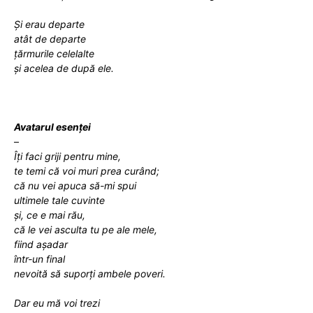
Și erau departe
atât de departe
țărmurile celelalte
și acelea de după ele.
Avatarul esenței
–
Îți faci griji pentru mine,
te temi
că voi muri prea curând;
că nu vei apuca să-mi spui
ultimele tale cuvinte
și, ce
e mai ră
u,
că
le vei asculta tu pe ale mele,
fiind așadar
într-un final
nevoită să suporți ambele poveri
.
Dar eu
mă voi trezi