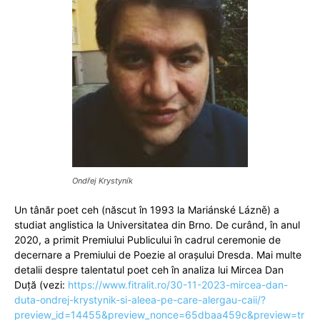
Ondřej Krystyník
Un tânăr poet ceh (născut în 1993 la Mariánské Lázně) a
studiat anglistica la Universitatea din Brno. De curând, în anul
2020, a primit Premiului Publicului în cadrul ceremonie de
decernare a Premiului de Poezie al orașului Dresda. Mai multe
detalii despre talentatul poet ceh în analiza lui Mircea Dan
Duță (vezi:
https://www.fitralit.ro/30-11-2023-mircea-dan-
duta-ondrej-krystynik-si-aleea-pe-care-alergau-caii/?
preview_id=14455&preview_nonce=65dbaa459c&preview=tr