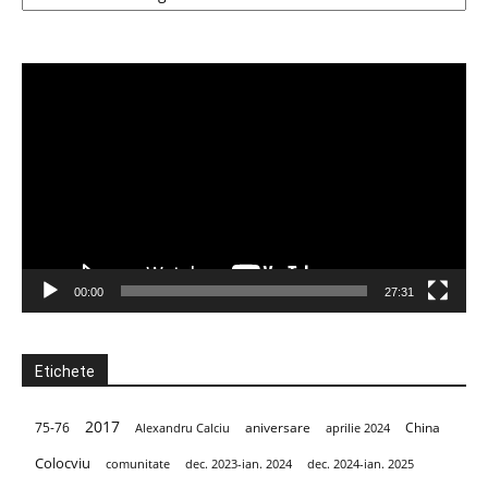
Player
video
00:00
27:31
Etichete
2017
aniversare
75-76
aprilie 2024
China
Alexandru Calciu
Colocviu
dec. 2023-ian. 2024
dec. 2024-ian. 2025
comunitate