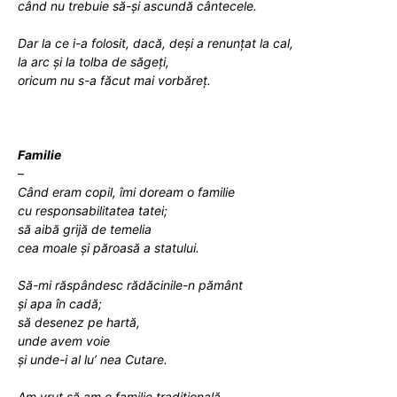
când nu trebuie să-și ascundă
cântecele.
Dar
la ce i-a folosit, dacă, deși a renunțat la cal
,
la arc și la
tolba de săgeți,
oricum nu s-a
făcut mai vorbăreț
.
Familie
–
Când eram copil, îmi doream o familie
cu responsabilitatea tatei;
să aibă grijă de temelia
cea moale și păroasă a statului.
Să-mi răspândesc rădăcinile-n pământ
și apa în cadă;
să desenez pe hartă,
unde avem voie
și unde-i al lu’ nea Cutare.
Am vrut să am o familie tradițională