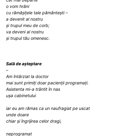
o vom hrăni
cu
rămășițele tale pământești –
a devenit al nostru
și trupul meu de corb;
va deveni al nostru
și trupu
l tău
omenesc.
Sală de așteptare
–
Am întârziat la doctor
mai sunt primiți doar pacienții programați.
Asistenta mi-a trântit în nas
ușa cabinetului
iar eu am rămas ca un naufragiat pe uscat
unde doare
chiar și îngrijirea celor dragi,
neprogramat