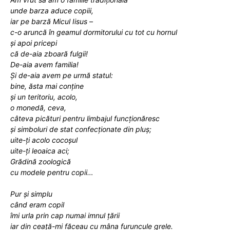
unde barza aduce copiii,
iar pe barză Micul Iisus –
c-o aruncă în geamul dormitorului cu tot cu hornul
și apoi pricepi
că de-aia zboară fulgii!
De-aia avem familia!
Și de-aia avem pe urmă statul:
bine, ăsta mai conține
și un teritoriu, acolo,
o monedă, ceva,
câteva picături pentru limbajul funcționăresc
și simboluri de stat confecționate din pluș;
uite-ți acolo cocoșul
uite-ți leoaica aci;
Grădină zoologică
cu modele pentru copii…
Pur și simplu
când eram copil
îmi urla prin cap numai imnul țării
iar din ceață-mi făceau cu mâna furuncule grele.