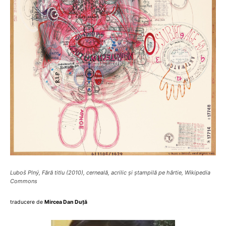
–
Uniunea
Scriitorilor
din
Luboš Plný, Fără titlu (2010), cerneală, acrilic și ștampilă pe hârtie, Wikipedia
Commons
România
traducere de
Mircea Dan Duță