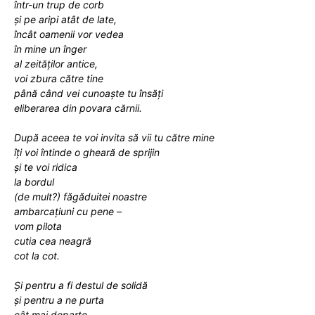
într-un trup de corb
și pe aripi atât de late,
încât oamenii vor vedea
în mine un înger
al
zeități
lor antice,
voi zbura către
tine
până când vei cunoaște tu însăți
eliberarea din povara cărnii.
După aceea
te voi invita
să vii tu către mine
îți voi întinde o
gheară
de sprijin
și te voi ridica
la bordul
(de mult?)
făgăduitei noastre
ambarcațiuni cu pene
–
vom pilota
cutia cea
neagră
cot la cot.
Și
pentru a fi destul de solidă
și pentru a ne purta
cât mai departe