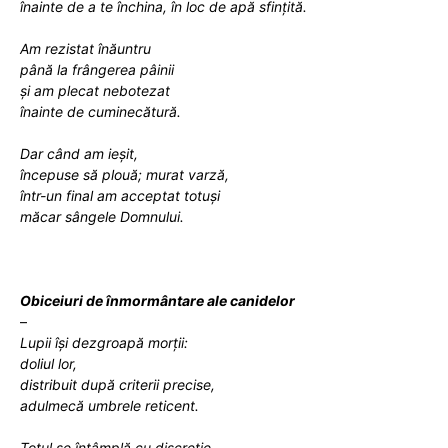
înainte de a te închina, în loc de apă sfințită.
Am rezistat înăuntru
până la frângerea pâinii
și am plecat nebotezat
înainte de cuminecătură.
Dar când am ieșit,
începuse să plouă; murat varză,
într-un final am acceptat totuși
măcar sângele Domnului.
Obiceiuri de înmormântare ale canidelor
–
Lupii își dezgroapă morții:
doliul lor,
distribuit după criterii precise,
adulmecă umbrele reticent.
Totul se întâmplă cu discreție –