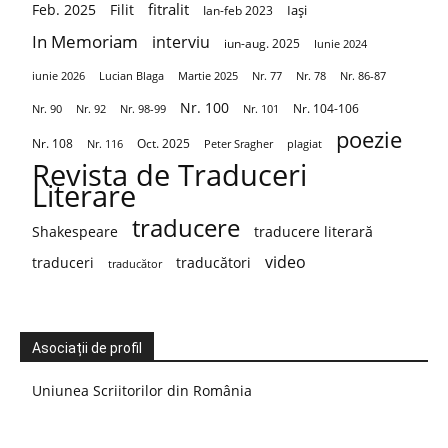
fitralit
Feb. 2025
Filit
Iași
Ian-feb 2023
In Memoriam
interviu
iun-aug. 2025
Iunie 2024
iunie 2026
Martie 2025
Nr. 86-87
Lucian Blaga
Nr. 77
Nr. 78
Nr. 100
Nr. 104-106
Nr. 90
Nr. 92
Nr. 98-99
Nr. 101
poezie
Nr. 108
Oct. 2025
Nr. 116
Peter Sragher
plagiat
Revista de Traduceri
Literare
traducere
Shakespeare
traducere literară
video
traduceri
traducători
traducător
Asociații de profil
Uniunea Scriitorilor din România