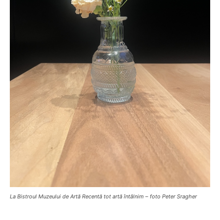
La Bistroul Muzeului de Artă Recentă tot artă întâlnim – foto Peter Sragher