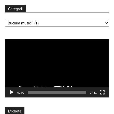
Categorii
–
Categorii
Uniunea
Player
video
Scriitorilor
din
00:00
27:31
România
Etichete