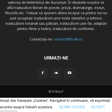
valoroși de beletristică din București. În rândurile noastre se
află traducători literari de poezie, proză, dramaturgie, eseuri,
filozofie etc. Trebuie să spunem dintru început că printre noi nu
sunt acceptați: traducătorii unor texte științifice și tehnice,
traducătorii notariali sau judiciari, traducătorii care fac adaptări
pentru filme și teatru, traducătorii de conferințe.
Contactați-ne:
contact@fitralit.ro
URMAȚI-NE
© FITRALIT
Acest site folosește „Cookies“. Navigând în continuare, vă exprimați
acordul asupra folosirii acestora.
SETĂRI COOKIE
ACCEPT