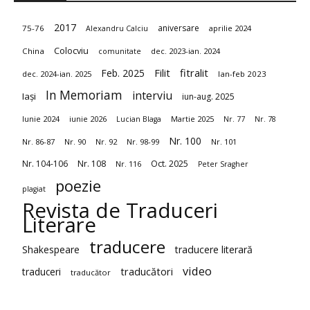
2017
aniversare
75-76
aprilie 2024
Alexandru Calciu
Colocviu
China
dec. 2023-ian. 2024
comunitate
fitralit
Feb. 2025
Filit
dec. 2024-ian. 2025
Ian-feb 2023
In Memoriam
interviu
Iași
iun-aug. 2025
Iunie 2024
iunie 2026
Martie 2025
Lucian Blaga
Nr. 77
Nr. 78
Nr. 100
Nr. 86-87
Nr. 90
Nr. 92
Nr. 98-99
Nr. 101
Nr. 104-106
Nr. 108
Oct. 2025
Nr. 116
Peter Sragher
poezie
plagiat
Revista de Traduceri
Literare
traducere
Shakespeare
traducere literară
video
traduceri
traducători
traducător