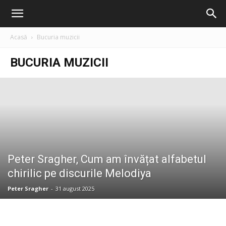
Filiala
Acasă
Bucuria muzicii
București
BUCURIA MUZICII
–
Traduceri
Peter Sragher, Cum am învățat alfabetul
chirilic pe discurile Melodiya
Literare
Peter Sragher
-
31 august 2025
(FITRALIT)