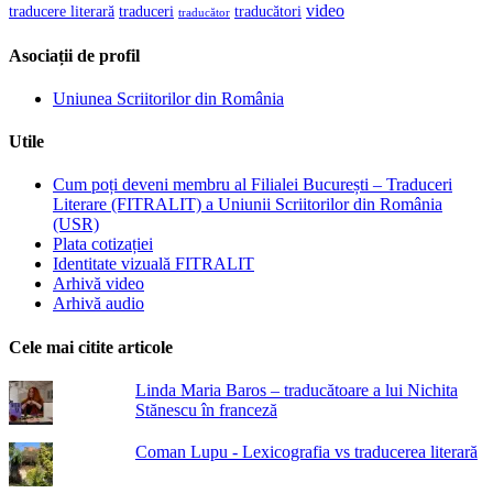
video
traducere literară
traducători
traduceri
traducător
Asociații de profil
Uniunea Scriitorilor din România
Utile
Cum poți deveni membru al Filialei București – Traduceri
Literare (FITRALIT) a Uniunii Scriitorilor din România
(USR)
Plata cotizației
Identitate vizuală FITRALIT
Arhivă video
Arhivă audio
Cele mai citite articole
Linda Maria Baros – traducătoare a lui Nichita
Stănescu în franceză
Coman Lupu - Lexicografia vs traducerea literară