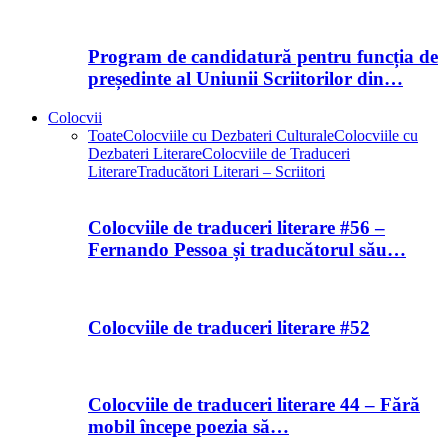
Program de candidatură pentru funcția de
președinte al Uniunii Scriitorilor din…
Colocvii
Toate
Colocviile cu Dezbateri Culturale
Colocviile cu
Dezbateri Literare
Colocviile de Traduceri
Literare
Traducători Literari – Scriitori
Colocviile de traduceri literare #56 –
Fernando Pessoa și traducătorul său…
Colocviile de traduceri literare #52
Colocviile de traduceri literare 44 – Fără
mobil începe poezia să…