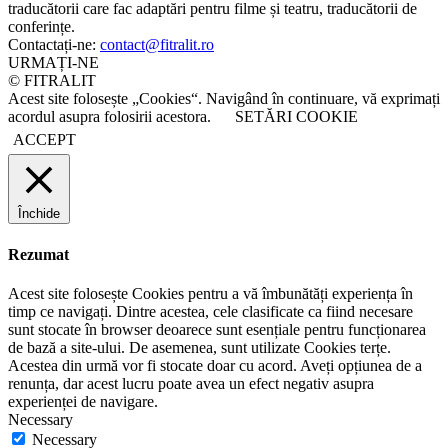
traducătorii care fac adaptări pentru filme și teatru, traducătorii de
conferințe.
Contactați-ne:
contact@fitralit.ro
URMAȚI-NE
© FITRALIT
Acest site folosește „Cookies“. Navigând în continuare, vă exprimați
acordul asupra folosirii acestora.
SETĂRI COOKIE
ACCEPT
Închide
Rezumat
Acest site folosește Cookies pentru a vă îmbunătăți experiența în
timp ce navigați. Dintre acestea, cele clasificate ca fiind necesare
sunt stocate în browser deoarece sunt esențiale pentru funcționarea
de bază a site-ului. De asemenea, sunt utilizate Cookies terțe.
Acestea din urmă vor fi stocate doar cu acord. Aveți opțiunea de a
renunța, dar acest lucru poate avea un efect negativ asupra
experienței de navigare.
Necessary
Necessary