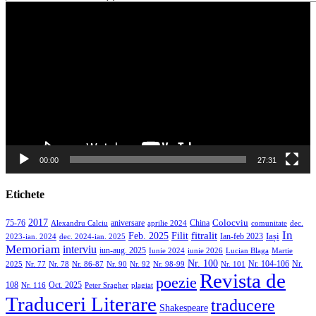
Player
video
00:00
27:31
Etichete
2017
aniversare
Colocviu
75-76
aprilie 2024
China
dec.
Alexandru Calciu
comunitate
In
Filit
fitralit
Feb. 2025
Iași
2023-ian. 2024
dec. 2024-ian. 2025
Ian-feb 2023
Memoriam
interviu
iun-aug. 2025
Iunie 2024
iunie 2026
Martie
Lucian Blaga
Nr. 100
Nr. 104-106
Nr.
2025
Nr. 86-87
Nr. 90
Nr. 92
Nr. 98-99
Nr. 101
Nr. 77
Nr. 78
Revista de
poezie
108
Oct. 2025
Nr. 116
Peter Sragher
plagiat
Traduceri Literare
traducere
Shakespeare