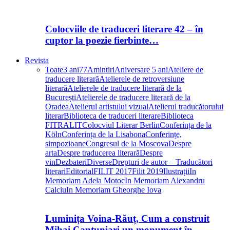
Colocviile de traduceri literare 42 – în
cuptor la poezie fierbinte…
Revista
Toate
3 ani
77
Amintiri
Aniversare 5 ani
Ateliere de
traducere literară
Atelierele de retroversiune
literară
Atelierele de traducere literară de la
București
Atelierele de traducere literară de la
Oradea
Atelierul artistului vizual
Atelierul traducătorului
literar
Biblioteca de traduceri literare
Biblioteca
FITRALIT
Colocviul Literar Berlin
Conferința de la
Köln
Conferința de la Lisabona
Conferințe,
simpozioane
Congresul de la Moscova
Despre
arta
Despre traducerea literară
Despre
vin
Dezbateri
Diverse
Drepturi de autor – Traducători
literari
Editorial
FILIT 2017
Filit 2019
Ilustrații
In
Memoriam Adela Motoc
In Memoriam Alexandru
Calciu
In Memoriam Gheorghe Iova
Luminița Voina-Răuț, Cum a construit
Mihai Cantuniari un monument în