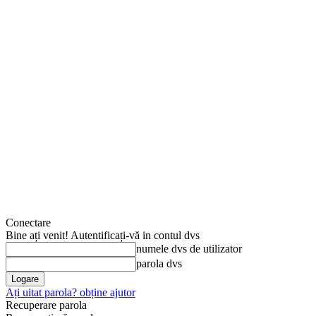
Conectare
Bine ați venit! Autentificați-vă in contul dvs
numele dvs de utilizator
parola dvs
Ați uitat parola? obține ajutor
Recuperare parola