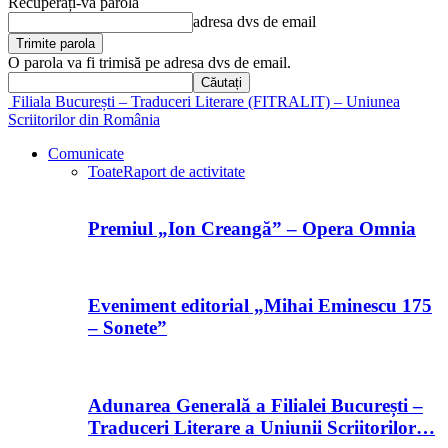
Recuperați-vă parola
adresa dvs de email
O parola va fi trimisă pe adresa dvs de email.
Filiala București – Traduceri Literare (FITRALIT) – Uniunea
Scriitorilor din România
Comunicate
Toate
Raport de activitate
Premiul „Ion Creangă” – Opera Omnia
Eveniment editorial „Mihai Eminescu 175
– Sonete”
Adunarea Generală a Filialei București –
Traduceri Literare a Uniunii Scriitorilor…