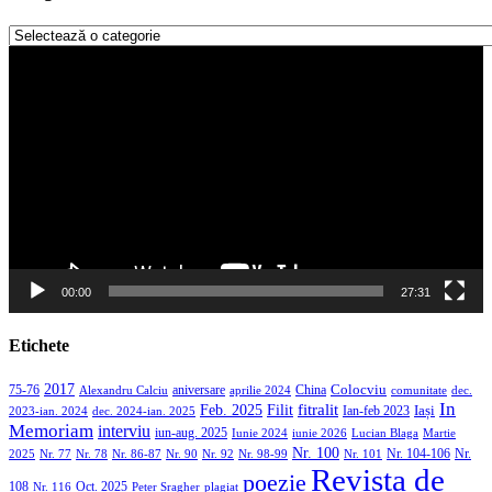
Categorii
Player
video
00:00
27:31
Etichete
2017
aniversare
Colocviu
75-76
aprilie 2024
China
dec.
Alexandru Calciu
comunitate
In
Filit
fitralit
Feb. 2025
Iași
2023-ian. 2024
dec. 2024-ian. 2025
Ian-feb 2023
Memoriam
interviu
iun-aug. 2025
Iunie 2024
iunie 2026
Martie
Lucian Blaga
Nr. 100
Nr. 104-106
Nr.
2025
Nr. 86-87
Nr. 90
Nr. 92
Nr. 98-99
Nr. 101
Nr. 77
Nr. 78
Revista de
poezie
108
Oct. 2025
Nr. 116
Peter Sragher
plagiat