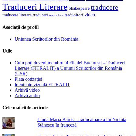
Traduceri Literare
traducere
Shakespeare
video
traducere literară
traducători
traduceri
traducător
Asociații de profil
Uniunea Scriitorilor din România
Utile
Cum poți deveni membru al Filialei București – Traduceri
Literare (FITRALIT) a Uniunii Scriitorilor din România
(USR)
Plata cotizației
Identitate vizuală FITRALIT
Arhivă video
Arhivă audio
Cele mai citite articole
Linda Maria Baros – traducătoare a lui Nichita
Stănescu în franceză