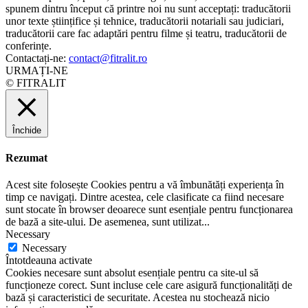
spunem dintru început că printre noi nu sunt acceptați: traducătorii
unor texte științifice și tehnice, traducătorii notariali sau judiciari,
traducătorii care fac adaptări pentru filme și teatru, traducătorii de
conferințe.
Contactați-ne:
contact@fitralit.ro
URMAȚI-NE
© FITRALIT
Închide
Rezumat
Acest site folosește Cookies pentru a vă îmbunătăți experiența în
timp ce navigați. Dintre acestea, cele clasificate ca fiind necesare
sunt stocate în browser deoarece sunt esențiale pentru funcționarea
de bază a site-ului. De asemenea, sunt utilizat
...
Necessary
Necessary
Întotdeauna activate
Cookies necesare sunt absolut esențiale pentru ca site-ul să
funcționeze corect. Sunt incluse cele care asigură funcționalități de
bază și caracteristici de securitate. Acestea nu stochează nicio