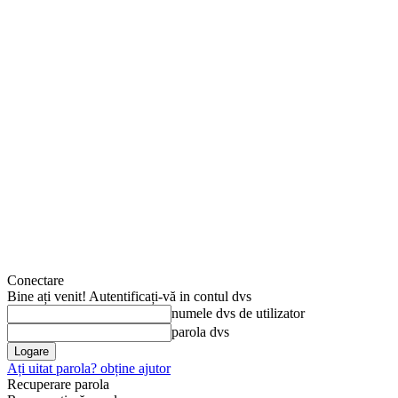
Conectare
Bine ați venit! Autentificați-vă in contul dvs
numele dvs de utilizator
parola dvs
Ați uitat parola? obține ajutor
Recuperare parola