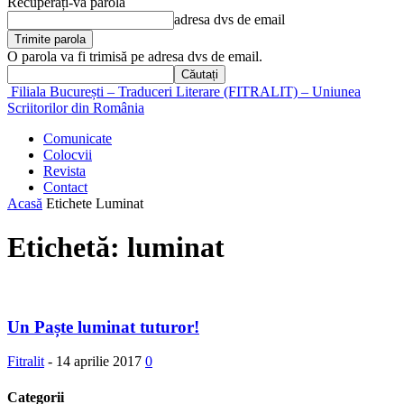
Recuperați-vă parola
adresa dvs de email
O parola va fi trimisă pe adresa dvs de email.
Filiala București – Traduceri Literare (FITRALIT) – Uniunea
Scriitorilor din România
Comunicate
Colocvii
Revista
Contact
Acasă
Etichete
Luminat
Etichetă: luminat
Un Paște luminat tuturor!
Fitralit
-
14 aprilie 2017
0
Categorii