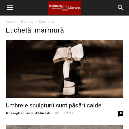
Filiala
Acasă
Etichete
Marmură
Etichetă: marmură
București
–
Traduceri
Literare
Umbrele sculpturii sunt păsări calde
Gheorghe Iliescu-Călinești
-
29 iulie 2017
0
(FITRALIT)