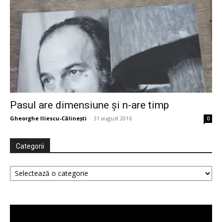
–
Uniunea
Pasul are dimensiune și n-are timp
Scriitorilor
Gheorghe Iliescu-Călinești
-
31 august 2016
0
Categorii
din
Categorii
România
Player
video