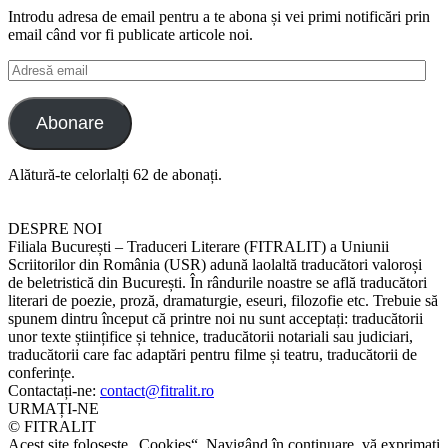
Introdu adresa de email pentru a te abona și vei primi notificări prin
email când vor fi publicate articole noi.
Adresă
email
Abonare
Alătură-te celorlalți 62 de abonați.
DESPRE NOI
Filiala București – Traduceri Literare (FITRALIT) a Uniunii
Scriitorilor din România (USR) adună laolaltă traducători valoroși
de beletristică din București. În rândurile noastre se află traducători
literari de poezie, proză, dramaturgie, eseuri, filozofie etc. Trebuie să
spunem dintru început că printre noi nu sunt acceptați: traducătorii
unor texte științifice și tehnice, traducătorii notariali sau judiciari,
traducătorii care fac adaptări pentru filme și teatru, traducătorii de
conferințe.
Contactați-ne:
contact@fitralit.ro
URMAȚI-NE
© FITRALIT
Acest site folosește „Cookies“. Navigând în continuare, vă exprimați