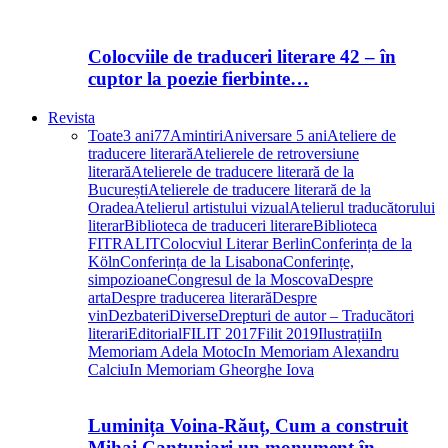
Colocviile de traduceri literare 42 – în
cuptor la poezie fierbinte…
Revista
Toate
3 ani
77
Amintiri
Aniversare 5 ani
Ateliere de
traducere literară
Atelierele de retroversiune
literară
Atelierele de traducere literară de la
București
Atelierele de traducere literară de la
Oradea
Atelierul artistului vizual
Atelierul traducătorului
literar
Biblioteca de traduceri literare
Biblioteca
FITRALIT
Colocviul Literar Berlin
Conferința de la
Köln
Conferința de la Lisabona
Conferințe,
simpozioane
Congresul de la Moscova
Despre
arta
Despre traducerea literară
Despre
vin
Dezbateri
Diverse
Drepturi de autor – Traducători
literari
Editorial
FILIT 2017
Filit 2019
Ilustrații
In
Memoriam Adela Motoc
In Memoriam Alexandru
Calciu
In Memoriam Gheorghe Iova
Luminița Voina-Răuț, Cum a construit
Mihai Cantuniari un monument în