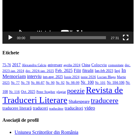
00:00
27:31
Etichete
2017
aniversare
Colocviu
75-76
aprilie 2024
China
dec.
Alexandru Calciu
comunitate
In
Filit
fitralit
Feb. 2025
Iași
2023-ian. 2024
dec. 2024-ian. 2025
Ian-feb 2023
Memoriam
interviu
iun-aug. 2025
Iunie 2024
iunie 2026
Martie
Lucian Blaga
Nr. 100
Nr. 104-106
Nr.
2025
Nr. 86-87
Nr. 90
Nr. 92
Nr. 98-99
Nr. 101
Nr. 77
Nr. 78
Revista de
poezie
108
Oct. 2025
Nr. 116
Peter Sragher
plagiat
Traduceri Literare
traducere
Shakespeare
video
traducere literară
traducători
traduceri
traducător
Asociații de profil
Uniunea Scriitorilor din România