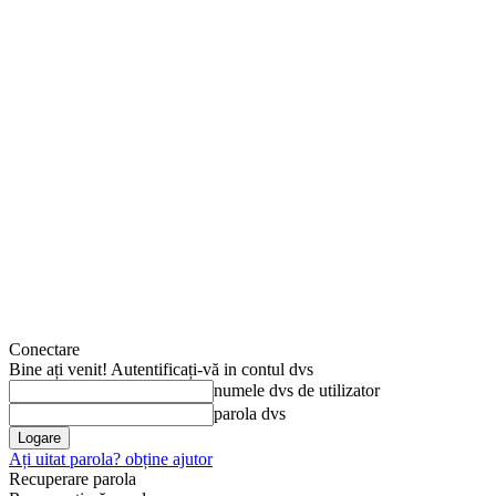
Conectare
Bine ați venit! Autentificați-vă in contul dvs
numele dvs de utilizator
parola dvs
Ați uitat parola? obține ajutor
Recuperare parola