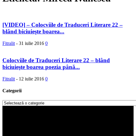
[VIDEO] – Colocviile de Traduceri Literare 22 –
blând biciuieşte boarea...
Fitralit
-
31 iulie 2016
0
Colocviile de Traduceri Literare 22 – blând
biciuieşte boarea poezia până...
Fitralit
-
12 iulie 2016
0
Categorii
Categorii
Player
video