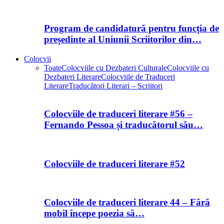
Program de candidatură pentru funcția de
președinte al Uniunii Scriitorilor din…
Colocvii
Toate
Colocviile cu Dezbateri Culturale
Colocviile cu
Dezbateri Literare
Colocviile de Traduceri
Literare
Traducători Literari – Scriitori
Colocviile de traduceri literare #56 –
Fernando Pessoa și traducătorul său…
Colocviile de traduceri literare #52
Colocviile de traduceri literare 44 – Fără
mobil începe poezia să…