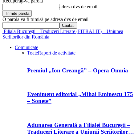
Recuperați-vă parola
adresa dvs de email
O parola va fi trimisă pe adresa dvs de email.
Filiala București – Traduceri Literare (FITRALIT) – Uniunea
Scriitorilor din România
Comunicate
Toate
Raport de activitate
Premiul „Ion Creangă” – Opera Omnia
Eveniment editorial „Mihai Eminescu 175
– Sonete”
Adunarea Generală a Filialei București –
Traduceri Literare a Uniunii Scriitorilor…