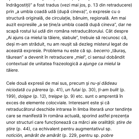
îndrăgostiți)” a fost tradus (vezi mai jos, p. 13 din retraducere)
prin „a umbla coadă udă (după cineva)”, o expresie cu o
structură originală, de circulație, bănuim, regională. Am mai
auzit expresiile „a se ține/a umbla coadă după cineva”, dar ne
scapă rostul lui
udă
din româna retraducătorului. Cât despre
„Ai ajuns ca mielul la tăiere, slabule”, trebuie să recunosc că,
deși m-am străduit, nu am reușit să dezleg misterul legat de
această expresie. Problema nu este că sp.
becerro
„tăuraș,
tăurean” a devenit în retraducere „miel”, ci sensul dobândit
contextual de unitatea frazeologică
a ajunge ca mielul la
tăiere.
Cele două expresii de mai sus, precum și
nu-și dădeau
niciodată cu părerea
(p. 41),
un futai
(p. 30),
ți-am bulit
(p.
199),
doișpe
(p. 12),
treișpe
(p. 9) etc. sunt o amprentă în
exces de elemente colocviale. Interesant este și că
retraducătorul deschide intrarea în limba literară unor tendințe
care se manifestă în româna actuală, sporind astfel prezența
unor structuri care funcționează ca mărci ale oralității:
știre de
știre
(p. 44), ca echivalent pentru augmentativul sp.
notición,
amărât de amărât
(p. 229, pentru sp.
pobre