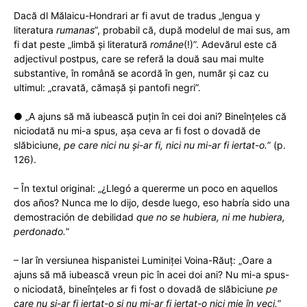
Dacă dl Mălaicu-Hondrari ar fi avut de tradus „lengua y
literatura
rumanas
”, probabil că, după modelul de mai sus, am
fi dat peste „limbă și literatură
române
(!)”. Adevărul este că
adjectivul postpus, care se referă la două sau mai multe
substantive, în română se acordă în gen, număr și caz cu
ultimul: „cravată, cămașă și pantofi negri”.
● „A ajuns să mă iubească puțin în cei doi ani? Bineînțeles că
niciodată nu mi-a spus, așa ceva ar fi fost o dovadă de
slăbiciune,
pe care nici nu și-ar fi, nici nu mi-ar fi iertat-o.
” (p.
126).
– În textul original: „¿Llegó a quererme un poco en aquellos
dos años? Nunca me lo dijo, desde luego, eso habría sido una
demostración de debilidad
que no se hubiera, ni me hubiera,
perdonado.
”
– Iar în versiunea hispanistei Luminiței Voina-Răuț: „Oare a
ajuns să mă iubească vreun pic în acei doi ani? Nu mi-a spus-
o niciodată, bineînţeles ar fi fost o dovadă de slăbiciune
pe
care nu şi-ar fi iertat-o şi nu mi-ar fi iertat-o nici mie în veci.
”