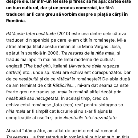
despre ele. Iar într-un fel este și firesc să fie așa: cartea este
un bun cultural, dar și un produs comercial, iar fără
traduceri ar fi cam greu să vorbim despre o piață a cărții în
România.
–
Rătăcirile fetei nesăbuite
(2010) este una dintre cele câteva
traduceri din spaniolă pe care le-am citit în românește. Mi-a
Uniunea
atras atenția titlul acestui roman al lui Mario Vargas Llosa,
apărut în spaniolă în 2006,
Travesuras de la niña mala,
și
tradus mai apoi în mai multe limbi moderne de cultură:
engleză (
The bad girl
), italiană (
Avventure della ragazza
Scriitorilor
cattiva
) etc., unde sp.
mala
are echivalent corespunzător. Dar
de ce
nesăbuită
și de ce
rătăciri
în românește?! De-abia după
ce am terminat de citit
Rătăcirile…,
mi-am dat seama că este
foarte greu de tradus sp.
mala
în română altfel decât prin
din
nesăbuită
sau
necugetată.
În același timp, cred că
echivalentul românesc „fata (cea) rea” pentru sintagma sp.
niña mala
ar fi simplificat lucrurile și nu s-ar fi ajuns la
complicațiile atinse în și prin
Aventurile fetei dezmățate.
România
Absolut întâmplător, am aflat de pe internet că romanul
Travesuras…
a fost retradus în română și publicat sub un titlu