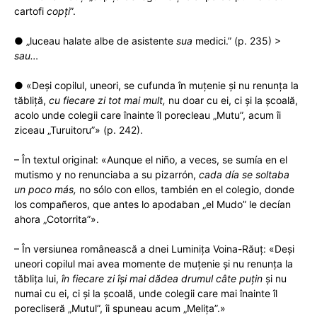
cartofi
copţi
”.
● „luceau halate albe de asistente
sua
medici.” (p. 235) >
sau…
● «Deși copilul, uneori, se cufunda în muțenie și nu renunța la
tăbliță,
cu fiecare zi tot mai mult,
nu doar cu ei, ci și la școală,
acolo unde colegii care înainte îl porecleau „Mutu”, acum îi
ziceau „Turuitoru”» (p. 242).
– În textul original: «Aunque el niño, a veces, se sumía en el
mutismo y no renunciaba a su pizarrón,
cada día se soltaba
un poco más,
no sólo con ellos, también en el colegio, donde
los compañeros, que antes lo apodaban „el Mudo” le decían
ahora „Cotorrita”».
– În versiunea românească a dnei Luminița Voina-Răuț: «Deşi
uneori copilul mai avea momente de muţenie şi nu renunţa la
tăbliţa lui,
în fiecare zi îşi mai dădea drumul câte puţin
şi nu
numai cu ei, ci şi la şcoală, unde colegii care mai înainte îl
porecliseră „Mutul”, îi spuneau acum „Meliţa”.»