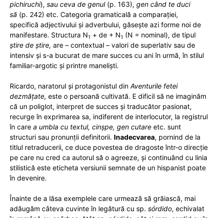
pichiruchi
),
sau ceva de genul
(p. 163),
gen când te duci
să
(p. 242) etc. Categoria gramaticală a comparației,
specifică adjectivului și adverbului, găsește azi forme noi de
manifestare. Structura N
+ de + N
(N = nominal), de tipul
1
1
știre de știre,
are – contextual – valori de superlativ sau de
intensiv și s-a bucurat de mare succes cu ani în urmă, în stilul
familiar-argotic și printre maneliști.
Ricardo, naratorul și protagonistul din
Aventurile fetei
dezmățate,
este o persoană cultivată. E dificil să ne imaginăm
că un poliglot, interpret de succes și traducător pasionat,
recurge în exprimarea sa, indiferent de interlocutor, la registrul
în care
a umbla cu textul, cinșpe, gen cutare
etc. sunt
structuri sau pronunții definitorii.
Inadecvarea
, pornind de la
titlul retraducerii, ce duce povestea de dragoste într-o direcție
pe care nu cred ca autorul să o agreeze, și continuând cu linia
stilistică este eticheta versiunii semnate de un hispanist poate
în devenire.
Înainte de a lăsa exemplele care urmează să grăiască, mai
adăugăm câteva cuvinte în legătură cu sp.
sórdido
, echivalat