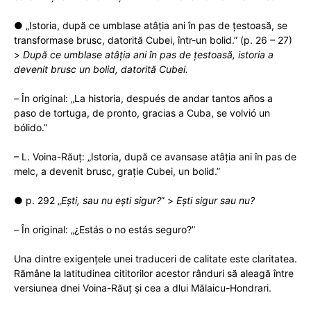
● „Istoria, după ce umblase atâția ani în pas de țestoasă, se
transformase brusc, datorită Cubei, într-un bolid.” (p. 26 – 27)
>
După ce umblase atâția ani în pas de țestoasă, istoria a
devenit brusc un bolid, datorită Cubei.
–
În original: „La historia, después de andar tantos años a
paso de tortuga, de pronto, gracias a Cuba, se volvió un
bólido.”
– L. Voina-Răuț: „Istoria, după ce avansase atâţia ani în pas de
melc, a devenit brusc, graţie Cubei, un bolid.”
● p. 292 „
Ești, sau nu ești sigur?
” >
Ești sigur sau nu?
–
În original: „¿Estás o no estás seguro?”
Una dintre exigențele unei traduceri de calitate este claritatea.
Rămâne la latitudinea cititorilor acestor rânduri să aleagă între
versiunea dnei Voina-Răuț și cea a dlui Mălaicu-Hondrari.