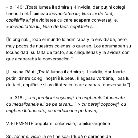
– p. 140: „Toată lumea îl admira și-l invidia, dar puțini colegi
țineau la el. Îi uimeau
locvacitatea lui, lipsa lui de tact,
copilăriile lui și
aviditatea cu care acapara conversațiile.”
>
locvacitatea lui, lipsa de tact, copilăriile și…
[În original: „Todo el mundo lo admiraba y lo envidiaba, pero
muy pocos de nuestros colegas lo querían. Los abrumaban su
locuacidad, su falta de tacto, sus chiquillerías y la avidez con
que acaparaba la conversación.”]
[L. Voina-Răuț: „Toată lumea îl admira şi-l invidia, dar foarte
puţini dintre colegii noştri îl iubeau. Îi agasau vorbăria, lipsa lui
de tact, copilăriile şi aviditatea cu care acapara conversaţia.”]
– p. 318: „…
cu pereții lui coșcoviți,
cu ungherele întunecate,
cu medalioanele lui de pe tavan,…
” >
cu pereți coșcoviți,
cu
unghere întunecate, cu medalioane pe tavan,…
V. ELEMENTE populare, colocviale, familiar-argotice
Sp.
tocar el violín
„a se ține scai (după o pereche de