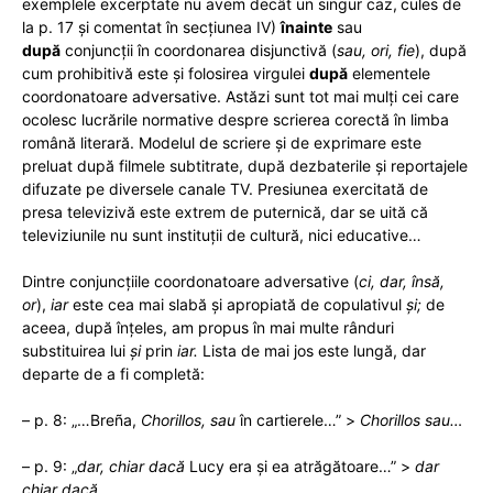
exemplele excerptate nu avem decât un singur caz,
cules de
la p. 17 și comentat în secțiunea IV)
înainte
sau
după
conjuncții în coordonarea disjunctivă (
sau, ori, fie
), după
cum prohibitivă este și folosirea virgulei
după
elementele
coordonatoare adversative. Astăzi sunt tot mai mulți cei care
ocolesc lucrările normative despre scrierea corectă în limba
română literară. Modelul de scriere și de exprimare este
preluat după filmele subtitrate, după dezbaterile și reportajele
difuzate pe diversele canale TV. Presiunea exercitată de
presa televizivă este extrem de puternică, dar se uită că
televiziunile nu sunt instituții de cultură, nici educative…
Dintre conjuncțiile coordonatoare adversative (
ci, dar, însă,
or
),
iar
este cea mai slabă și apropiată de copulativul
și;
de
aceea, după înțeles, am propus în mai multe rânduri
substituirea lui
și
prin
iar.
Lista de mai jos este lungă, dar
departe de a fi completă:
– p. 8: „…Breña,
Chorillos, sau
în cartierele…” >
Chorillos sau…
– p. 9: „
dar, chiar dacă
Lucy era și ea atrăgătoare…” >
dar
chiar dacă
…