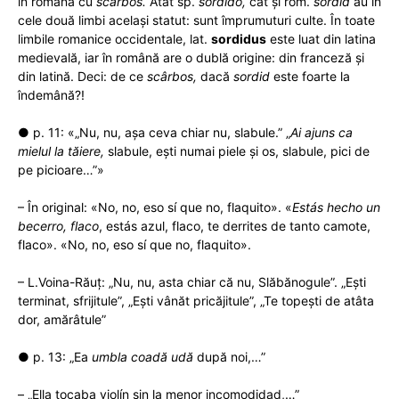
în română cu
scârbos.
Atât sp.
sórdido,
cât și rom.
sordid
au în
cele două limbi același statut: sunt împrumuturi culte. În toate
limbile romanice occidentale, lat.
sordidus
este luat din latina
medievală, iar în română are o dublă origine: din franceză și
din latină. Deci: de ce
scârbos,
dacă
sordid
este foarte la
îndemână?!
● p. 11: «„Nu, nu, așa ceva chiar nu, slabule.” „
Ai ajuns ca
mielul la tăiere,
slabule, ești numai piele și os, slabule, pici de
pe picioare…”»
– În original: «No, no, eso sí que no, flaquito». «
Estás hecho un
becerro, flaco
, estás azul, flaco, te derrites de tanto camote,
flaco». «No, no, eso sí que no, flaquito».
– L.Voina-Răuț: „Nu, nu, asta chiar că nu, Slăbănogule”. „Eşti
terminat, sfrijitule”, „Eşti vânăt pricăjitule”, „Te topeşti de atâta
dor, amărâtule”
● p. 13: „Ea
umbla coadă udă
după noi,…”
– „Ella tocaba violín sin la menor incomodidad,…”