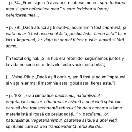
– p. 74: „Eram sigur că aveam s-o iubesc mereu,
spre fericirea
mea și spre nefericirea mea.
” >
spre fericirea și (spre)
nefericirea mea…
– p. 79: „Dacă atunci aș fi oprit-o, acum am fi fost
împreună, și
viața nu ar fi fost nesomnul ăsta, pustiul ăsta, fierea asta
.” (
și
=
iar) >
împreună, iar viața nu ar mai fi fost pustie, amară și fără
somn…
[În textul original: „Si la hubiera retenido, seguiríamos juntos y
la vida no sería este desvelo, este vacío, esta bilis”.]
[L. Voina-Răuț: „Dacă aș fi oprit-o, am fi fost și acum împreună
și viața n-ar mai fi insomnia asta, golul ăsta, fierea asta.”]
– p. 103: „Erau simpatice
pacifismul, naturalismul,
vegetarianismul lor, căutarea lor asiduă a unei vieți spirituale
care să dea transcendență refuzului lor
de
a accepta o lume
materialistă și roasă de prejudecăți…” >
pacifismul lor,
naturalismul, vegetarianismul, căutarea asiduă a unei vieți
spirituale care să dea transcendență refuzului de…