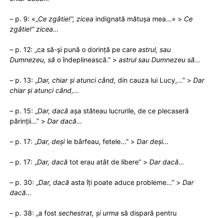
– p. 9: «„
Ce zgâtie!”, zicea
indignată mătușa mea…» >
Ce
zgâtie!” zicea…
– p. 12: „ca să-și pună o dorință pe care
astrul, sau
Dumnezeu, să
o îndeplinească.” >
astrul sau Dumnezeu să…
– p. 13: „
Dar, chiar și atunci când,
din cauza lui Lucy,…” >
Dar
chiar și atunci când,…
– p. 15: „
Dar, dacă
așa stăteau lucrurile, de ce plecaseră
părinții…” >
Dar dacă…
– p. 17: „
Dar, deși
le bârfeau, fetele…” >
Dar deși…
– p. 17: „
Dar, dacă
tot erau atât de libere” >
Dar dacă…
– p. 30: „
Dar, dacă
asta îți poate aduce probleme…” >
Dar
dacă…
– p. 38: „a fost
sechestrat, și urma
să dispară pentru