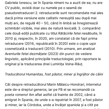
Gabriela Ionescu, iar în Spania nimeni nu a auzit de ea; nu are
CV public, există doar cu numele pe o seamă de
pseudoretraduceri 2. retraducerile sunt recomandate mai ales
dacă prima versiune este calitativ nereușită sau după mai
mulți ani, de regulă 40 – 50, când în limbă se înregistrează
schimbări vizibile, mai ales de natură lexicală; 3. comparând
cele două ediții publicate cu titlul
Rătăcirile fetei nesăbuite,
în
2010 și, respectiv, în 2020, am constatat că de fapt prima
retraducere (2016, republicată în 2020) este o copie ușor
cosmetizată a traducerii (2010). Prin urmare, am analizat
Aventurile fetei dezmățate
(2023) din punct de vedere
lingvistic, aplicând principiile traductologiei, prin raportare la
original și la traducerea dnei Luminița Voina-Răuț.
Traducătorul Humanitas, fost păstor, miner și îngrijitor de câini
Cât despre retraducătorul Marin Mălaicu-Hondrari, internetul
este de-a dreptul generos, iar pe FB el se recomandă ca
poeta romeno!
Am aflat astfel că înainte de 2002, când a
emigrat în Spania, de unde s-a repatriat în 2007, a fost păstor
și miner, iar la Córdoba, unde a învățat spaniola și a citit pe