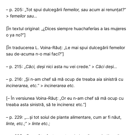
– p. 205: „Tot spui dulcegării
femeilor, sau
acum ai renunțat?”
>
femeilor sau…
[În textul original: „¿Dices siempre huachaferías a las mujeres
o ya no?”]
[În traducerea L. Voina-Răuț: „Le mai spui dulcegării femeilor
sau de-acuma n-o mai faci?”]
– p. 215: „
Căci, deși
nici asta nu vei crede.” >
Căci deși…
– p. 216: „Și n-am chef să mă ocup de treaba aia sinistră cu
incinerarea, etc.
” >
incinerarea etc.
[
–
În versiunea Voina-Răuț: „Or eu n-am chef să mă ocup cu
treaba asta sinistră, să te incinerez etc.”]
– p. 229: „…și tot soiul de plante alimentare, cum ar fi năut,
linte, etc.;
” >
linte etc.;