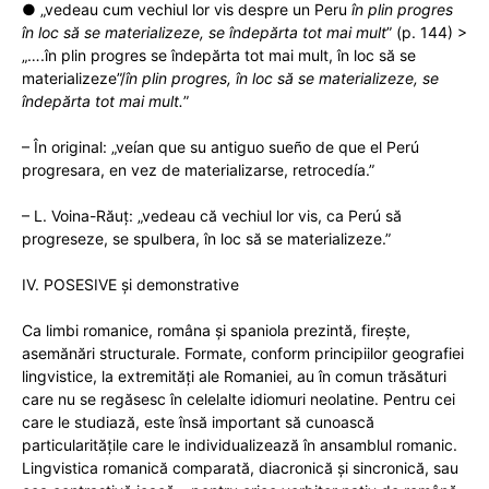
● „vedeau cum vechiul lor vis despre un Peru
în plin progres
în loc să se materializeze, se îndepărta tot mai mult
” (p. 144) >
„….în plin progres se îndepărta tot mai mult, în loc să se
materializeze”/
în plin progres, în loc să se materializeze, se
îndepărta tot mai mult.
”
– În original: „veían que su antiguo sueño de que el Perú
progresara, en vez de materializarse, retrocedía.”
– L. Voina-Răuț: „vedeau că vechiul lor vis, ca Perú să
progreseze, se spulbera, în loc să se materializeze.”
IV. POSESIVE și demonstrative
Ca limbi romanice, româna și spaniola prezintă, firește,
asemănări structurale. Formate, conform principiilor geografiei
lingvistice, la extremități ale Romaniei, au în comun trăsături
care nu se regăsesc în celelalte idiomuri neolatine. Pentru cei
care le studiază, este însă important să cunoască
particularitățile care le individualizează în ansamblul romanic.
Lingvistica romanică comparată, diacronică și sincronică, sau