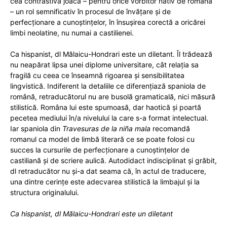
cea contrastivă joacă – pentru orice vorbitor nativ de română
– un rol semnificativ în procesul de învățare și de
perfecționare a cunoștințelor, în însușirea corectă a oricărei
limbi neolatine, nu numai a castilienei.
Ca hispanist, dl Mălaicu-Hondrari este un diletant. Îl trădează
nu neapărat lipsa unei diplome universitare, cât relația sa
fragilă cu ceea ce înseamnă rigoarea și sensibilitatea
lingvistică. Indiferent la detaliile ce diferențiază spaniola de
română, retraducătorul nu are busolă gramaticală, nici măsură
stilistică. Româna lui este spumoasă, dar haotică și poartă
pecetea mediului în/a nivelului la care s-a format intelectual.
Iar spaniola din
Travesuras de la niña mala
recomandă
romanul ca model de limbă literară ce se poate folosi cu
succes la cursurile de perfecționare a cunoștințelor de
castiliană și de scriere aulică. Autodidact indisciplinat și grăbit,
dl retraducător nu și-a dat seama că, în actul de traducere,
una dintre cerințe este adecvarea stilistică la limbajul și la
structura originalului.
Ca hispanist, dl Mălaicu-Hondrari este un diletant