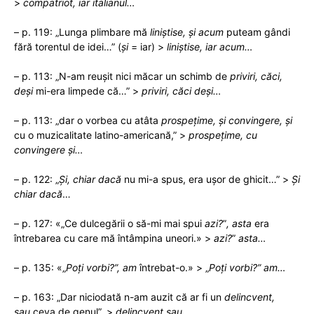
>
compatriot,
iar italianul…
– p. 119: „Lunga plimbare mă
liniștise, și acum
puteam gândi
fără torentul de idei…” (
și
= iar) >
liniștise, iar acum…
– p. 113: „N-am reușit nici măcar un schimb de
priviri, căci,
deși
mi-era limpede că…” >
priviri, căci deși…
– p. 113: „dar o vorbea cu atâta
prospețime, și convingere, și
cu o muzicalitate latino-americană,” >
prospețime, cu
convingere și…
– p. 122: „
Și, chiar dacă
nu mi-a spus, era ușor de ghicit…” >
Și
chiar dacă
…
– p. 127: «„Ce dulcegării o să-mi mai spui
azi?
”
, asta
era
întrebarea cu care mă întâmpina uneori.» >
azi?
”
asta…
– p. 135: «„
Poți
vorbi?”, am
întrebat-o.» > „
Poți
vorbi?” am…
– p. 163: „Dar niciodată n-am auzit că ar fi un
delincvent,
sau
ceva de genul”. >
delincvent sau…