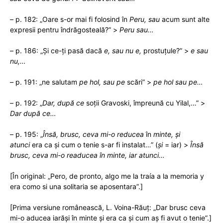
– p. 182: „Oare s-or mai fi folosind în
Peru, sau
acum sunt alte
expresii pentru îndrăgosteală?” >
Peru sau…
– p. 186: „Și ce-ți pasă dacă
e, sau nu e,
prostuțule?” >
e sau
nu,…
– p. 191: „ne salutam
pe hol, sau pe
scări” >
pe hol sau pe…
– p. 192: „
Dar, după ce
soții Gravoski, împreună cu Yilal,…” >
Dar după ce…
– p. 195: „
Însă, brusc, ceva mi-o reducea
în
minte, și
atunci
era ca și cum o tenie s-ar fi instalat…” (
și
= iar) >
Însă
brusc, ceva mi-o readucea în minte, iar atunci…
[În original: „Pero, de pronto, algo me la traía a la memoria y
era como si una solitaria se aposentara”.]
[Prima versiune românească, L. Voina-Răuț: „Dar brusc ceva
mi-o aducea iarăşi în minte şi era ca şi cum aş fi avut o tenie”.]