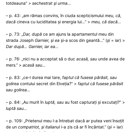
totdeauna”
>
sechestrat și urma
…
– p. 43: „am rămas convins, în ciuda scepticismului
meu, că,
dacă
cineva cu luciditatea și energia lui…” >
meu, că dacă…
– p. 73: „
Dar, după
ce am ajuns la apartamentul meu din
strada Joseph
Garnier,
și ea
și-a scos din geantă…” (
și
= iar) >
Dar după…
Garnier,
iar ea…
– p. 76: „nici nu a acceptat să o duc
acasă, sau
unde avea de
mers.” >
acasă sau…
– p. 83: „ce-l durea mai tare,
faptul că fusese părăsit, sau
golirea
contului secret din Elveția?” >
faptul că fusese părăsit
sau golirea…
– p. 84: „Au murit în
luptă, sau
au fost capturați și excutați?” >
luptă sau…
– p. 109: „Prietenul meu l-a întrebat dacă ar putea veni însoțit
de un
compatriot,
și italianul
i-a zis că ar fi încântat.” (
și
= iar)