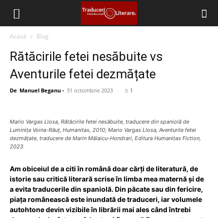
Filiala
Acasă
Blog
Rătăcirile fetei nesăbuite vs
București
Aventurile fetei dezmățate
De
Manuel Beganu
-
31 octombrie 2023
1
–
Mario Vargas Llosa, Rătăcirile fetei nesăbuite, traducere din spaniolă de
Luminița Voina-Răuț, Humanitas, 2010; Mario Vargas Llosa, Aventurile fetei
Traduceri
dezmățate, traducere de Marin Mălaicu-Hondrari, Editura Humanitas Fiction,
2023
Am obiceiul de a citi în română doar cărți de literatură, de
Literare
istorie sau critică literară scrise în limba mea maternă și de
a evita traducerile din spaniolă. Din păcate sau din fericire,
piața românească este inundată de traduceri, iar volumele
autohtone devin vizibile în librării mai ales când întrebi
(FITRALIT)