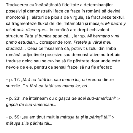
Traducerea cu încăpățânată fidelitate a determinanților
posesivi și demonstrativi face ca fraza în română să devină
monotonă și, alături de ploaia de virgule, să fractureze textul,
să fragmenteze fluxul de idei, întâmplări și mesaje:
Mi padre y
mi abuela dicen que…
în română are drept echivalent
structura
Tata și bunica spun că…
, iar sp.
Mi hermano y mi
primo estudian…
corespunde rom.
Fratele
și vărul meu
studiază…
Ceea ce înseamnă că, potrivit uzului din limba
română, adjectivele posesive sau demonstrative nu trebuie
traduse deloc sau se cuvine să fie păstrate doar unde este
nevoie de ele, pentru ca sensul frazei să nu fie afectat:
– p. 17: „
fără ca tatăl lor, sau mama lor, ori
vreuna dintre
surorile…” >
fără ca tatăl sau mama lor, ori…
– p. 23: „ne întâlneam cu o
gașcă de acei sud-americani
” >
gașcă de sud-americani…
– p. 59: „eu am ținut mult la
mătușa ta și la părinții tăi
.” >
mătușa și la părinții tăi…