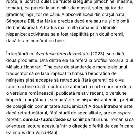
rupte, a lucrat la cules de fructe și legume (smochine, măsline,
tomate), ca paznic la un cimitir de mașini, șofer, ajutor de
grădinar, îngrijitor de câini. A absolvit liceul din orașul natal,
Sângeorz-Băi, dar fără a preciza dacă are sau nu și diplomă
de bacalaureat. A tradus mai multe romane din literele
hispanice; activitatea sa a fost răsplătită prin două premii,
dacă le-am numărat eu bine.
În legătură cu
Aventurile fetei dezmățate
(2023), se ridică
două probleme. Una dintre ele se referă la profilul moral al dlui
Mălaicu-Hondrari. Ține oare de standardele morale ale unui
traducător să se lase implicat în hățișuri birocratice de
neînțeles și să accepte să retraducă (fără garanții că o va
face mai bine decât confratele anterior) o carte care are deja
o versiune românească, publicată relativ recent, o versiune
limpede, curgătoare, semnată de un hispanist autentic, prețuit
de colegii din comunitatea academică?! A doua întrebare este
dacă retraducătorul, fără studii de specialitate, are un
suport
teoretic
care să-l autorizeze
să schimbe titlul unui roman și să
orienteze lectura acestuia într-o direcție diferită de cea în care
l-a impus dna Voina-Răuț.