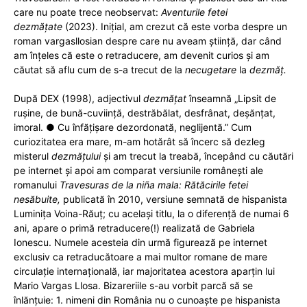
care nu poate trece neobservat:
Aventurile fetei
dezmățate
(2023). Inițial, am crezut că este vorba despre un
roman vargasllosian despre care nu aveam știință, dar când
am înțeles că este o retraducere, am devenit curios și am
căutat să aflu cum de s-a trecut de la
necugetare
la
dezmăț.
După DEX (1998), adjectivul
dezmățat
înseamnă „Lipsit de
rușine, de bună-cuviință, destrăbălat, desfrânat, deșănțat,
imoral. ● Cu înfățișare dezordonată, neglijentă.” Cum
curiozitatea era mare, m-am hotărât să încerc să dezleg
misterul
dezmățului
și am trecut la treabă, începând cu căutări
pe internet și apoi am comparat versiunile românești ale
romanului
Travesuras de la niña mala: Rătăcirile fetei
nesăbuite,
publicată în 2010, versiune semnată de hispanista
Luminița Voina-Răuț; cu același titlu, la o diferență de numai 6
ani, apare o primă retraducere(!) realizată de Gabriela
Ionescu. Numele acesteia din urmă figurează pe internet
exclusiv ca retraducătoare a mai multor romane de mare
circulație internațională, iar majoritatea acestora aparțin lui
Mario Vargas Llosa. Bizareriile s-au vorbit parcă să se
înlănțuie: 1. nimeni din România nu o cunoaște pe hispanista