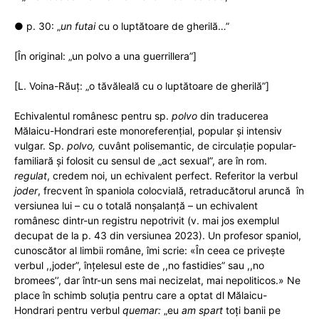
● p. 30: „
un futai
cu o luptătoare de gherilă…”
[În original: „un polvo a una guerrillera”]
[L. Voina-Răuț: „o tăvăleală cu o luptătoare de gherilă”]
Echivalentul românesc pentru sp.
polvo
din traducerea
Mălaicu-Hondrari este monoreferențial, popular și intensiv
vulgar. Sp.
polvo,
cuvânt polisemantic, de circulație popular-
familiară și folosit cu sensul de „act sexual”, are în rom.
regulat
, credem noi, un echivalent perfect. Referitor la verbul
joder
, frecvent în spaniola colocvială, retraducătorul aruncă în
versiunea lui – cu o totală nonșalanță – un echivalent
românesc dintr-un registru nepotrivit (v. mai jos exemplul
decupat de la p. 43 din versiunea 2023). Un profesor spaniol,
cunoscător al limbii române, îmi scrie: «În ceea ce privește
verbul ,,joder”, înțelesul este de ,,no fastidies” sau ,,no
bromees’’, dar într-un sens mai necizelat, mai nepoliticos.» Ne
place în schimb soluția pentru care a optat dl Mălaicu-
Hondrari pentru verbul
quemar:
„eu
am spart
toți banii pe