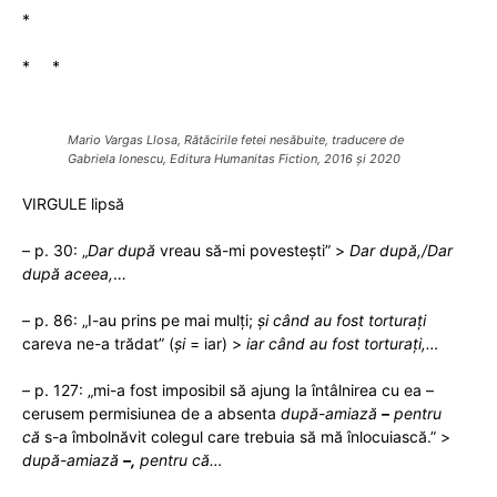
*
* *
Mario Vargas Llosa, Rătăcirile fetei nesăbuite, traducere de
Gabriela Ionescu, Editura Humanitas Fiction, 2016 și 2020
VIRGULE lipsă
– p. 30: „
Dar după
vreau să-mi povestești” >
Dar după,/Dar
după aceea,
…
– p. 86: „I-au prins pe mai mulți;
și
când au fost torturați
careva ne-a trădat” (
și
= iar) >
iar
când au fost torturați,…
– p. 127: „mi-a fost imposibil să ajung la întâlnirea cu ea –
cerusem permisiunea de a absenta
după-amiază
–
pentru
că
s-a îmbolnăvit colegul care trebuia să mă înlocuiască.” >
după-amiază
–,
pentru că…