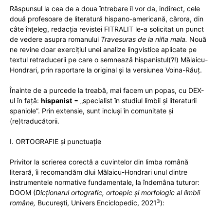
Răspunsul la cea de a doua întrebare îl vor da, indirect, cele
două profesoare de literatură hispano-americană, cărora, din
câte înțeleg, redacția revistei FITRALIT le-a solicitat un punct
de vedere asupra romanului
Travesuras de la niña mala.
Nouă
ne revine doar exercițiul unei analize lingvistice aplicate pe
textul retraducerii pe care o semnează hispanistul(?!) Mălaicu-
Hondrari, prin raportare la original și la versiunea Voina-Răuț.
Înainte de a purcede la treabă, mai facem un popas, cu DEX-
ul în față:
hispanist
= „specialist în studiul limbii și literaturii
spaniole”. Prin extensie, sunt incluși în comunitate și
(re)traducătorii.
I. ORTOGRAFIE și punctuație
Privitor la scrierea corectă a cuvintelor din limba română
literară, îi recomandăm dlui Mălaicu-Hondrari unul dintre
instrumentele normative fundamentale, la îndemâna tuturor:
DOOM (
Dicționarul ortografic, ortoepic și morfologic al limbii
3
române,
București, Univers Enciclopedic, 2021
):