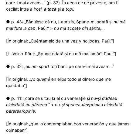
care-i mai aveam…” (p. 32). În ceea ce ne privește, am fi
oscilat între
a irosi,
a toca
și
a topi.
● p. 43: „Bănuiesc că nu, i-am zis, Spune-mi odată și
nu mă
mai fute la cap
, Paúl.” >
nu mă scoate din sărite,…
[În original: „Cuéntamelo de una vez y no jodas, Paúl.”]
[L. Voina-Răuț: „Spune odată şi nu mă mai amărî, Paul.”]
● p. 32: „eu
am spart
toți banii pe care-i mai aveam…”
[În original: „yo
quemé
en ellos todo el dinero que me
quedaba”]
● p. 41: „care se uitau la el cu venerație și
nu-și dădeau
niciodată cu părerea.
” >
nu-și spuneau/exprimau niciodată
părerea/opinia.
[În original: „que lo contemplaban con veneración y que jamás
opinaban”]