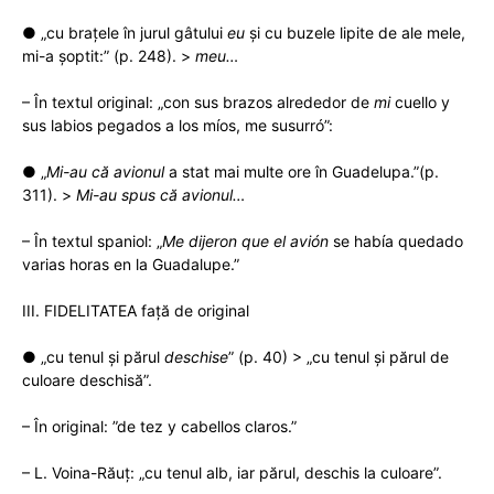
● „cu brațele în jurul gâtului
eu
și cu buzele lipite de ale mele,
mi-a șoptit:” (p. 248). >
meu…
– În textul original: „con sus brazos alrededor de
mi
cuello y
sus labios pegados a los míos, me susurró”:
● „
Mi-au că avionul
a stat mai multe ore în Guadelupa.”(p.
311). >
Mi-au spus că avionul…
– În textul spaniol: „
Me dijeron que el avión
se había quedado
varias horas en la Guadalupe.”
III. FIDELITATEA față de original
● „cu tenul și părul
deschise
” (p. 40) > „cu tenul și părul de
culoare deschisă”.
– În original: ”de tez y cabellos claros.”
– L. Voina-Răuț: „cu tenul alb, iar părul, deschis la culoare”.