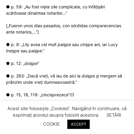
● p. 59: „Au fost niște zile complicate, cu înfățișări
scârboase
dinaintea notarilor…”
[„Fueron unos días pesados, con sórdidas comparecencias
ante notarios,…”]
● p. 9: „Lily avea cel mult
paișpe
sau
cinșpe
ani, iar Lucy
treișpe
sau
paișpe
.”
● p. 12: „
doișpe
”
● p. 293: „Dacă vreți, vă iau de aici la
doișpe
și mergem să
prânzim unde vreți dumneavoastră.”
● p. 15, 18, 119: „
cincisprezece
”(!)
● p. 17: „
douășpe
noaptea”
Acest site folosește „Cookies“. Navigând în continuare, vă
exprimați acordul asupra folosirii acestora.
SETĂRI
● p. 21: „
cinșpe
”
COOKIE
ACCEPT
● p. 199: „
Ți-am bulit
raportul pentru mâine cu scena mea,