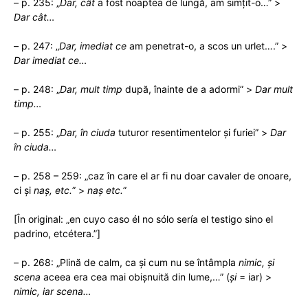
– p. 235: „
Dar, cât
a fost noaptea de lungă, am simțit-o…” >
Dar cât…
– p. 247: „
Dar, imediat ce
am penetrat-o, a scos un urlet….” >
Dar imediat ce…
– p. 248: „
Dar, mult timp
după, înainte de a adormi” >
Dar mult
timp…
– p. 255: „
Dar, în ciuda
tuturor resentimentelor și furiei” >
Dar
în ciuda…
– p. 258 – 259: „caz în care el ar fi nu doar cavaler de onoare,
ci și
naș, etc.
” >
naș etc.
”
[În original: „en cuyo caso él no sólo sería el testigo sino el
padrino, etcétera.”]
– p. 268: „Plină de calm, ca și cum nu se întâmpla
nimic, și
scena
aceea era cea mai obișnuită din lume,…” (
și
= iar) >
nimic, iar scena…