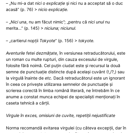
– „Nu mi-a dat
nici o explicație
și nici nu a acceptat să o duc
acasă” (p. 76) >
nicio explicație.
– „
Nici una
, nu am făcut nimic”; „pentru că
nici unul
nu
merita…” (p. 145) >
niciuna; niciunul.
– „cartierul nopții
Tokyote
” (p. 156) >
tokyote.
Aventurile fetei dezmățate,
în versiunea retraducătorului, este
un roman cu multe rupturi, din cauza excesului de virgule,
folosite fără noimă. Cel puțin ciudat este și recursul la două
semne de punctuație distincte după același cuvânt (!,/?,) sau
la virgulă înainte de
etc.
Dacă retraducătorul este un ignorant
în ceea ce privește utilizarea semnelor de punctuație și
scrierea corectă în limba română literară, ne întrebăm în ce
anume a constat munca echipei de specialiști menționați în
caseta tehnică a cărții.
Virgule în exces, omisiuni de cuvite, repetiții nejustificate
Norma recomandă evitarea virgulei (cu câteva excepții, dar în