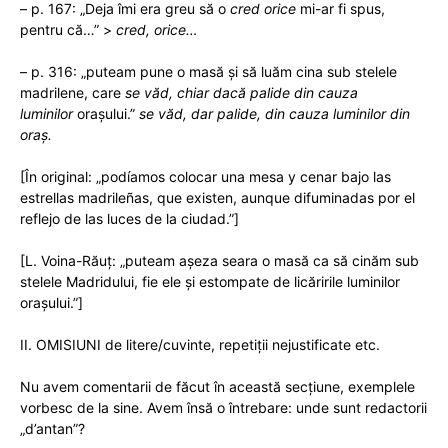
– p. 167: „Deja îmi era greu să o
cred orice
mi-ar fi spus,
pentru că…” >
cred, orice…
– p. 316: „puteam pune o masă și să luăm cina sub stelele
madrilene, care
se văd, chiar dacă palide din cauza
luminilor
orașului.”
se văd, dar palide, din cauza luminilor din
oraș.
[În original: „podíamos colocar una mesa y cenar bajo las
estrellas madrileñas, que existen, aunque difuminadas por el
reflejo de las luces de la ciudad.”]
[L. Voina-Răuț: „puteam aşeza seara o masă ca să cinăm sub
stelele Madridului, fie ele şi estompate de licăririle luminilor
oraşului.”]
II. OMISIUNI de litere/cuvinte, repetiții nejustificate etc.
Nu avem comentarii de făcut în această secțiune, exemplele
vorbesc de la sine. Avem însă o întrebare: unde sunt redactorii
„d’antan”?