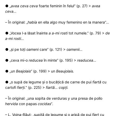
● „
avea
ceva ceva
foarte feminin în felul” (p. 27) >
avea
ceva…
–
În original: „
había
en ella
algo
muy femenino en la manera”…
● „Vocea l-a lăsat înainte
a a-mi
rosti
tot numele.” (p. 79) >
de
a-mi rosti…
● „și pe toți
oameni
care” (p. 121) >
oamenii…
● „ceva mi-o
reducea
în minte” (p. 195) >
readucea…
● „un
Beajolais
” (p. 199) > un
Beaujolais.
● „o supă de legume și o bucățică de carne de pui
fiartă
cu
cartofi
fierți.
” (p. 225) >
fiartă… copți.
– În original: „una sopita de verduras y una presa de pollo
hervida
con papas
cocidas
”.
– L. Voina-Răuț: „supiţă de legume şi o aripă de pui
fiert
cu