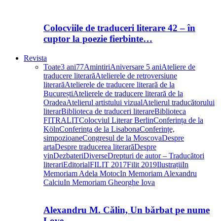
Colocviile de traduceri literare 42 – în
cuptor la poezie fierbinte…
Revista
Toate
3 ani
77
Amintiri
Aniversare 5 ani
Ateliere de
traducere literară
Atelierele de retroversiune
literară
Atelierele de traducere literară de la
București
Atelierele de traducere literară de la
Oradea
Atelierul artistului vizual
Atelierul traducătorului
literar
Biblioteca de traduceri literare
Biblioteca
FITRALIT
Colocviul Literar Berlin
Conferința de la
Köln
Conferința de la Lisabona
Conferințe,
simpozioane
Congresul de la Moscova
Despre
arta
Despre traducerea literară
Despre
vin
Dezbateri
Diverse
Drepturi de autor – Traducători
literari
Editorial
FILIT 2017
Filit 2019
Ilustrații
In
Memoriam Adela Motoc
In Memoriam Alexandru
Calciu
In Memoriam Gheorghe Iova
Alexandru M. Călin, Un bărbat pe nume
Love