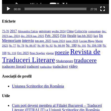
00:00
27:31
Etichete
2017
aniversare
Colocviu
75-76
aprilie 2024
China
dec.
Alexandru Calciu
comunitate
In
Filit
fitralit
Feb. 2025
Iași
2023-ian. 2024
dec. 2024-ian. 2025
Ian-feb 2023
Memoriam
interviu
iun-aug. 2025
Iunie 2024
iunie 2026
Martie
Lucian Blaga
Nr. 100
Nr. 104-106
Nr.
2025
Nr. 86-87
Nr. 90
Nr. 92
Nr. 98-99
Nr. 101
Nr. 77
Nr. 78
Revista de
poezie
108
Oct. 2025
Nr. 116
Peter Sragher
plagiat
Traduceri Literare
traducere
Shakespeare
video
traducere literară
traducători
traduceri
traducător
Asociații de profil
Uniunea Scriitorilor din România
Utile
Cum poți deveni membru al Filialei București – Traduceri
Literare (FITRALIT) a Uniunii Scriitorilor din România