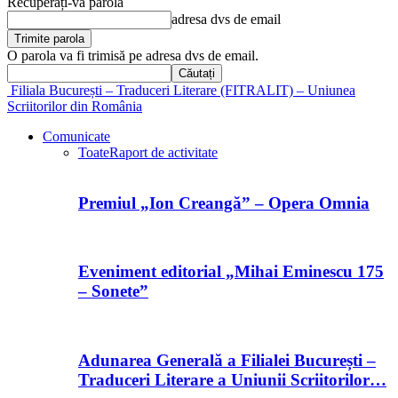
Recuperați-vă parola
adresa dvs de email
O parola va fi trimisă pe adresa dvs de email.
Filiala București – Traduceri Literare (FITRALIT) – Uniunea
Scriitorilor din România
Comunicate
Toate
Raport de activitate
Premiul „Ion Creangă” – Opera Omnia
Eveniment editorial „Mihai Eminescu 175
– Sonete”
Adunarea Generală a Filialei București –
Traduceri Literare a Uniunii Scriitorilor…