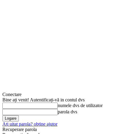
Conectare
Bine ați venit! Autentificați-vă in contul dvs
numele dvs de utilizator
parola dvs
Ați uitat parola? obține ajutor
Recuperare parola