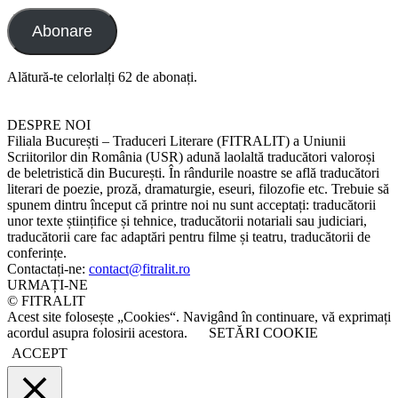
Abonare
Alătură-te celorlalți 62 de abonați.
DESPRE NOI
Filiala București – Traduceri Literare (FITRALIT) a Uniunii
Scriitorilor din România (USR) adună laolaltă traducători valoroși
de beletristică din București. În rândurile noastre se află traducători
literari de poezie, proză, dramaturgie, eseuri, filozofie etc. Trebuie să
spunem dintru început că printre noi nu sunt acceptați: traducătorii
unor texte științifice și tehnice, traducătorii notariali sau judiciari,
traducătorii care fac adaptări pentru filme și teatru, traducătorii de
conferințe.
Contactați-ne:
contact@fitralit.ro
URMAȚI-NE
© FITRALIT
Acest site folosește „Cookies“. Navigând în continuare, vă exprimați
acordul asupra folosirii acestora.
SETĂRI COOKIE
ACCEPT