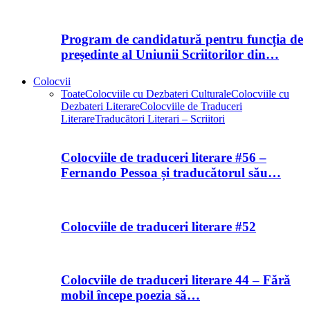
Program de candidatură pentru funcția de
președinte al Uniunii Scriitorilor din…
Colocvii
Toate
Colocviile cu Dezbateri Culturale
Colocviile cu
Dezbateri Literare
Colocviile de Traduceri
Literare
Traducători Literari – Scriitori
Colocviile de traduceri literare #56 –
Fernando Pessoa și traducătorul său…
Colocviile de traduceri literare #52
Colocviile de traduceri literare 44 – Fără
mobil începe poezia să…