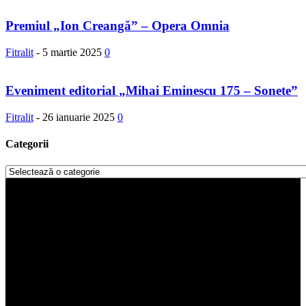
Premiul „Ion Creangă” – Opera Omnia
Fitralit
-
5 martie 2025
0
Eveniment editorial „Mihai Eminescu 175 – Sonete”
Fitralit
-
26 ianuarie 2025
0
Categorii
Categorii
Player
video