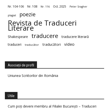
Nr. 104-106
Nr. 108
Oct. 2025
Nr. 116
Peter Sragher
poezie
plagiat
Revista de Traduceri
Literare
traducere
Shakespeare
traducere literară
video
traduceri
traducători
traducător
Asociații de profil
Uniunea Scriitorilor din România
Utile
Cum poți deveni membru al Filialei București – Traduceri