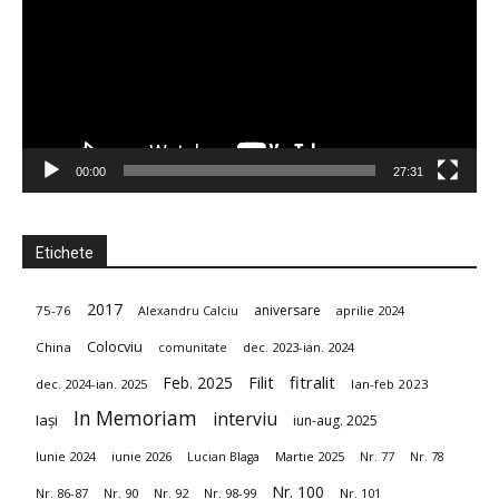
–
Uniunea
00:00
27:31
Etichete
Scriitorilor
2017
aniversare
75-76
aprilie 2024
Alexandru Calciu
din
Colocviu
China
dec. 2023-ian. 2024
comunitate
fitralit
Feb. 2025
Filit
dec. 2024-ian. 2025
Ian-feb 2023
In Memoriam
interviu
Iași
iun-aug. 2025
România
Iunie 2024
iunie 2026
Martie 2025
Lucian Blaga
Nr. 77
Nr. 78
Nr. 100
Nr. 86-87
Nr. 90
Nr. 92
Nr. 98-99
Nr. 101