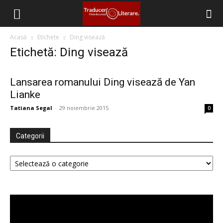
Filiala
Acasă
Etichete
Ding visează
Etichetă: Ding visează
București
Lansarea romanului Ding visează de Yan
Lianke
–
Tatiana Segal
-
29 noiembrie 2015
0
Categorii
Traduceri
Categorii
Literare
Player
video
(FITRALIT)