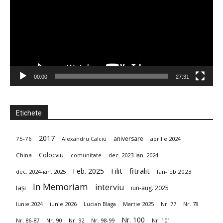
–
Uniunea
00:00
27:31
Etichete
Scriitorilor
2017
aniversare
75-76
aprilie 2024
Alexandru Calciu
din
Colocviu
China
dec. 2023-ian. 2024
comunitate
fitralit
Feb. 2025
Filit
dec. 2024-ian. 2025
Ian-feb 2023
In Memoriam
interviu
Iași
iun-aug. 2025
România
Iunie 2024
iunie 2026
Martie 2025
Lucian Blaga
Nr. 77
Nr. 78
Nr. 100
Nr. 86-87
Nr. 90
Nr. 92
Nr. 98-99
Nr. 101