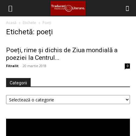
Filiala
Acasă
Etichete
Poeți
Etichetă: poeți
București
Poeți, rime și dichis de Ziua mondială a
poeziei la Centrul...
–
Fitralit
-
20 martie 2018
0
Categorii
Traduceri
Categorii
Literare
Player
video
(FITRALIT)