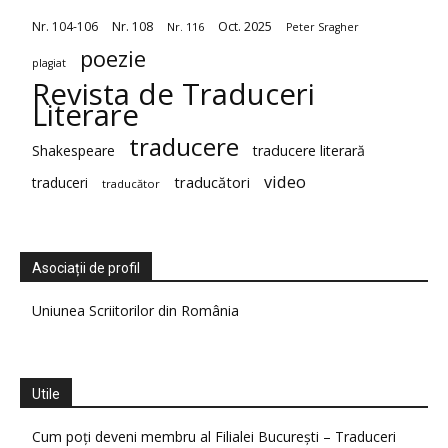
Nr. 104-106
Nr. 108
Oct. 2025
Nr. 116
Peter Sragher
poezie
plagiat
Revista de Traduceri
Literare
traducere
Shakespeare
traducere literară
video
traduceri
traducători
traducător
Asociații de profil
Uniunea Scriitorilor din România
Utile
Cum poți deveni membru al Filialei București – Traduceri