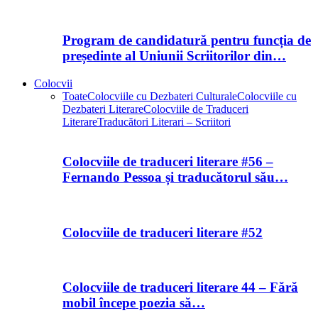
Program de candidatură pentru funcția de
președinte al Uniunii Scriitorilor din…
Colocvii
Toate
Colocviile cu Dezbateri Culturale
Colocviile cu
Dezbateri Literare
Colocviile de Traduceri
Literare
Traducători Literari – Scriitori
Colocviile de traduceri literare #56 –
Fernando Pessoa și traducătorul său…
Colocviile de traduceri literare #52
Colocviile de traduceri literare 44 – Fără
mobil începe poezia să…