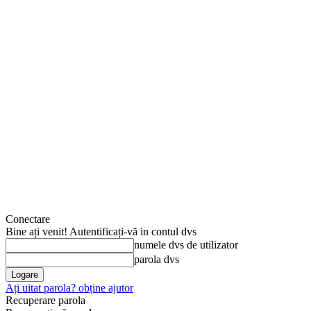
Conectare
Bine ați venit! Autentificați-vă in contul dvs
numele dvs de utilizator
parola dvs
Ați uitat parola? obține ajutor
Recuperare parola