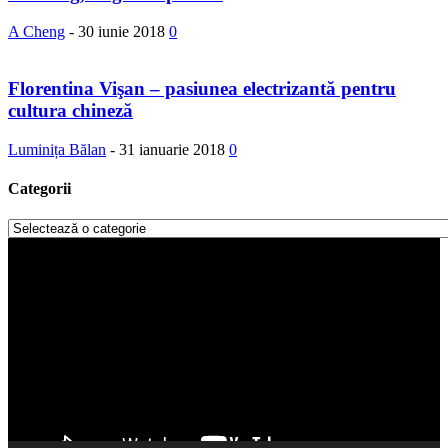
A Cheng
-
30 iunie 2018
0
Florentina Vişan – pasiunea electrizantă pentru
cultura chineză
Luminița Bălan
-
31 ianuarie 2018
0
Categorii
Categorii
Player
video