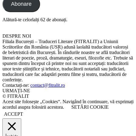
Abonare
Alătură-te celorlalți 62 de abonați.
DESPRE NOI
Filiala București – Traduceri Literare (FITRALIT) a Uniunii
Scriitorilor din România (USR) adună laolaltă traducători valoroși
de beletristică din București. În rândurile noastre se află traducători
literari de poezie, proză, dramaturgie, eseuri, filozofie etc. Trebuie să
spunem dintru început că printre noi nu sunt acceptați: traducătorii
unor texte științifice și tehnice, traducătorii notariali sau judiciari,
traducătorii care fac adaptări pentru filme și teatru, traducătorii de
conferințe.
Contactați-ne:
contact@fitralit.ro
URMAȚI-NE
© FITRALIT
Acest site folosește „Cookies“. Navigând în continuare, vă exprimați
acordul asupra folosirii acestora.
SETĂRI COOKIE
ACCEPT