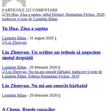
0 ARTICOLE
222 COMENTARII
Yu Hua, Ziua a șaptea
Luminița Bălan
-
31 august 2020
1
Liu Zhenyun, Un scriitor nu trebuie să negocieze
simţul dreptăţii
Luminița Bălan
-
29 februarie 2020
0
Liu Zhenyun, Nu mi-am omorât bărbatul
Luminița Bălan
-
29 februarie 2020
0
A Cheng, Regele copacilor