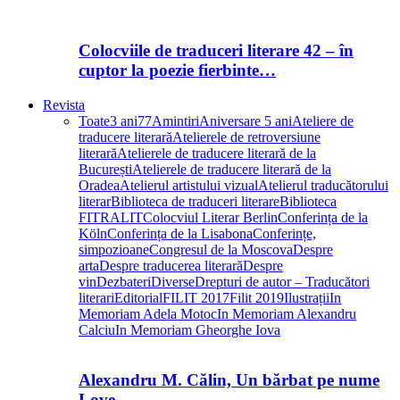
Colocviile de traduceri literare 42 – în
cuptor la poezie fierbinte…
Revista
Toate
3 ani
77
Amintiri
Aniversare 5 ani
Ateliere de
traducere literară
Atelierele de retroversiune
literară
Atelierele de traducere literară de la
București
Atelierele de traducere literară de la
Oradea
Atelierul artistului vizual
Atelierul traducătorului
literar
Biblioteca de traduceri literare
Biblioteca
FITRALIT
Colocviul Literar Berlin
Conferința de la
Köln
Conferința de la Lisabona
Conferințe,
simpozioane
Congresul de la Moscova
Despre
arta
Despre traducerea literară
Despre
vin
Dezbateri
Diverse
Drepturi de autor – Traducători
literari
Editorial
FILIT 2017
Filit 2019
Ilustrații
In
Memoriam Adela Motoc
In Memoriam Alexandru
Calciu
In Memoriam Gheorghe Iova
Alexandru M. Călin, Un bărbat pe nume
Love