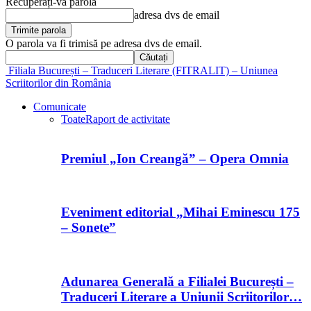
Recuperați-vă parola
adresa dvs de email
O parola va fi trimisă pe adresa dvs de email.
Filiala București – Traduceri Literare (FITRALIT) – Uniunea
Scriitorilor din România
Comunicate
Toate
Raport de activitate
Premiul „Ion Creangă” – Opera Omnia
Eveniment editorial „Mihai Eminescu 175
– Sonete”
Adunarea Generală a Filialei București –
Traduceri Literare a Uniunii Scriitorilor…