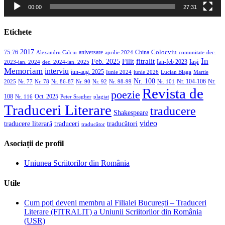
00:00
27:31
Etichete
2017
aniversare
Colocviu
75-76
aprilie 2024
China
dec.
Alexandru Calciu
comunitate
In
Filit
fitralit
Feb. 2025
Iași
2023-ian. 2024
dec. 2024-ian. 2025
Ian-feb 2023
Memoriam
interviu
iun-aug. 2025
Iunie 2024
iunie 2026
Martie
Lucian Blaga
Nr. 100
Nr. 104-106
Nr.
2025
Nr. 86-87
Nr. 90
Nr. 92
Nr. 98-99
Nr. 101
Nr. 77
Nr. 78
Revista de
poezie
108
Oct. 2025
Nr. 116
Peter Sragher
plagiat
Traduceri Literare
traducere
Shakespeare
video
traducere literară
traducători
traduceri
traducător
Asociații de profil
Uniunea Scriitorilor din România
Utile
Cum poți deveni membru al Filialei București – Traduceri
Literare (FITRALIT) a Uniunii Scriitorilor din România
(USR)