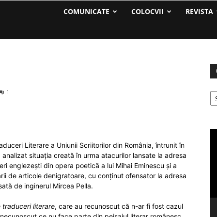
COMUNICATE
COLOCVII
REVISTA
Ca
1
Pl
vi
uceri Literare a Uniunii Scriitorilor din România, întrunit în
analizat situația creată în urma atacurilor lansate la adresa
ri englezești din opera poetică a lui Mihai Eminescu și a
rii de articole denigratoare, cu conținut ofensator la adresa
sată de inginerul Mircea Pella.
 traduceri literare
, care au recunoscut că n-ar fi fost cazul
i necunoscut ce nu face parte din peisajul literar românesc.