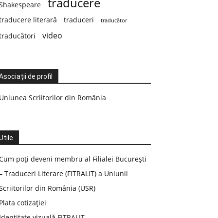
traducere
Shakespeare
traducere literară
traduceri
traducător
video
traducători
Asociații de profil
Uniunea Scriitorilor din România
Utile
Cum poți deveni membru al Filialei București
– Traduceri Literare (FITRALIT) a Uniunii
Scriitorilor din România (USR)
Plata cotizației
Identitate vizuală FITRALIT