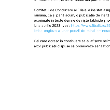
din
Comitetul de Conducere al Filialei a insistat as
România
rămână, ca și până acum, o publicație de înaltă ți
exprimate în texte demne de niște tabloide și s-
luna aprilie 2023 (vezi:
https://www.fitralit.ro
limba-engleza-a-unor-poezii-de-mihai-eminescu
Cei care doresc în continuare să-și afișeze neîmp
altor publicații dispuse să promoveze senzaționa