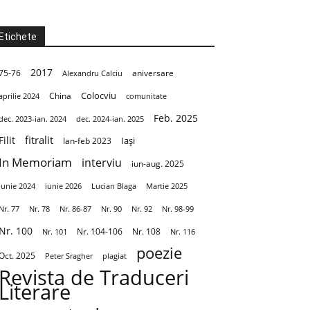
Etichete
2017
aniversare
75-76
Alexandru Calciu
Colocviu
aprilie 2024
China
comunitate
Feb. 2025
dec. 2023-ian. 2024
dec. 2024-ian. 2025
fitralit
Filit
Iași
Ian-feb 2023
In Memoriam
interviu
iun-aug. 2025
Iunie 2024
iunie 2026
Martie 2025
Lucian Blaga
Nr. 86-87
Nr. 90
Nr. 92
Nr. 98-99
Nr. 77
Nr. 78
Nr. 100
Nr. 104-106
Nr. 108
Nr. 101
Nr. 116
poezie
Oct. 2025
Peter Sragher
plagiat
Revista de Traduceri
Literare