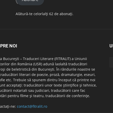
Alătură-te celorlalți 62 de abonați.
PRE NOI
U
ala București – Traduceri Literare (FITRALIT) a Uniunii
itorilor din România (USR) adună laolaltă traducători
roși de beletristică din București. În rândurile noastre se
 traducători literari de poezie, proză, dramaturgie, eseuri,
zofie etc. Trebuie să spunem dintru început că printre noi
unt acceptați: traducătorii unor texte științifice și tehnice,
ucătorii notariali sau judiciari, traducătorii care fac
tări pentru filme și teatru, traducătorii de conferințe.
actați-ne:
contact@fitralit.ro