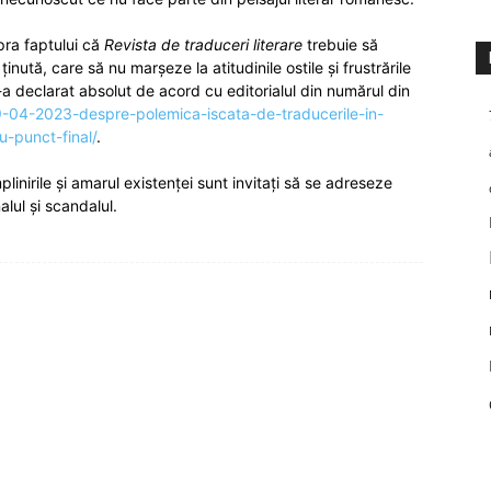
upra faptului că
Revista de traduceri literare
trebuie să
nută, care să nu marșeze la atitudinile ostile și frustrările
a declarat absolut de acord cu editorialul din numărul din
/29-04-2023-despre-polemica-iscata-de-traducerile-in-
-punct-final/
.
linirile și amarul existenței sunt invitați să se adreseze
lul și scandalul.