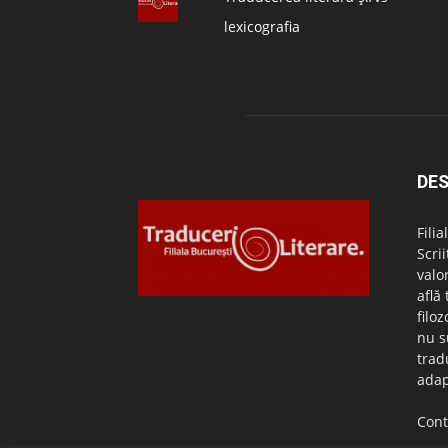
lexicografia
DES
Fili
Scri
valo
află
filo
nu s
trad
adap
Cont