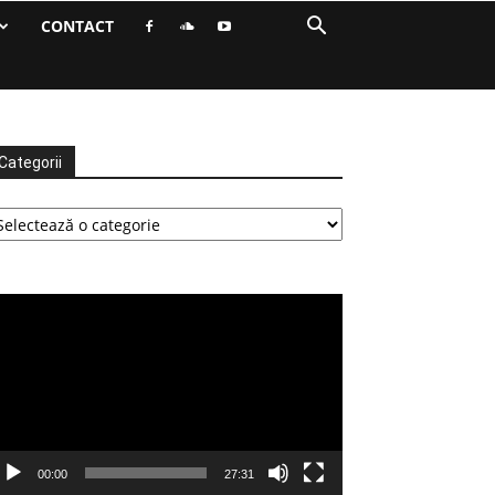
CONTACT
Categorii
tegorii
ayer
deo
00:00
27:31