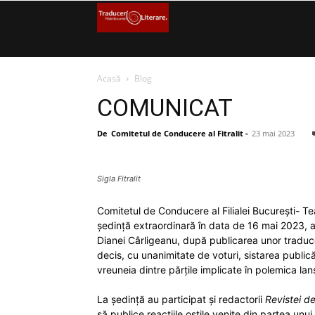
Filiala
București
Acasă
Blog
–
COMUNICAT
Traduceri
De
Comitetul de Conducere al Fitralit
-
23 mai 2023
Literare
Sigla Fitralit
(FITRALIT)
Comitetul de Conducere al Filialei București- Tead
–
ședință extraordinară în data de 16 mai 2023, a 
Dianei Cârligeanu, după publicarea unor traduce
Uniunea
decis, cu unanimitate de voturi, sistarea publică
vreuneia dintre părțile implicate în polemica lan
Scriitorilor
La ședință au participat și redactorii
Revistei de
să publice reacțiile ostile venite din partea unu