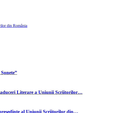
rilor din România
 Sonete”
aduceri Literare a Uniunii Scriitorilor…
reședinte al Uniunii Scriitorilor din…