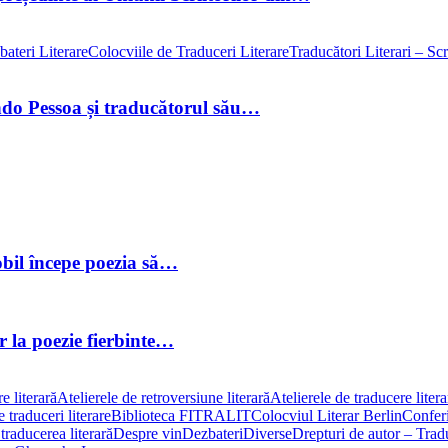
ateri Literare
Colocviile de Traduceri Literare
Traducători Literari – Scri
ando Pessoa și traducătorul său…
obil începe poezia să…
or la poezie fierbinte…
e literară
Atelierele de retroversiune literară
Atelierele de traducere liter
 traduceri literare
Biblioteca FITRALIT
Colocviul Literar Berlin
Conferi
traducerea literară
Despre vin
Dezbateri
Diverse
Drepturi de autor – Traduc