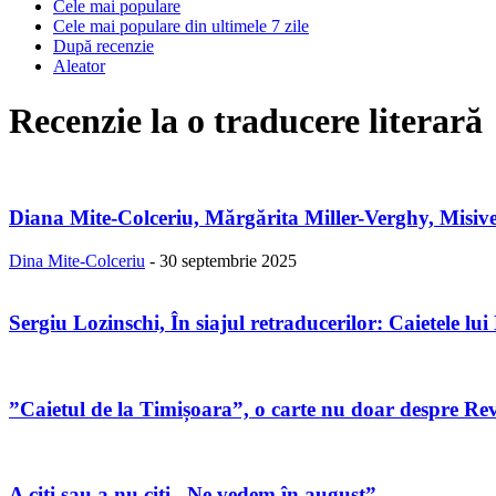
Cele mai populare
Cele mai populare din ultimele 7 zile
După recenzie
Aleator
Recenzie la o traducere literară
Diana Mite-Colceriu, Mărgărita Miller-Verghy, Misive 
Dina Mite-Colceriu
-
30 septembrie 2025
Sergiu Lozinschi, În siajul retraducerilor: Caietele 
”Caietul de la Timișoara”, o carte nu doar despre Re
A citi sau a nu citi „Ne vedem în august”