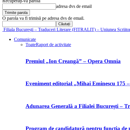
Recuperați-vă parola
adresa dvs de email
O parola va fi trimisă pe adresa dvs de email.
Filiala București – Traduceri Literare (FITRALIT) – Uniunea Scriito
Comunicate
Toate
Raport de activitate
Premiul „Ion Creangă” – Opera Omnia
Eveniment editorial „Mihai Eminescu 175 –
Adunarea Generală a Filialei București – Tr
Program de candidatură pentru funcția de p