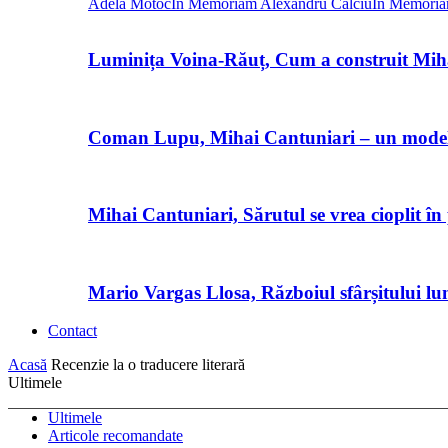
Adela Motoc
In Memoriam Alexandru Calciu
In Memoria
Luminița Voina-Răuț, Cum a construit Mi
Coman Lupu, Mihai Cantuniari – un model d
Mihai Cantuniari, Sărutul se vrea cioplit în
Mario Vargas Llosa, Războiul sfârșitului lu
Contact
Acasă
Recenzie la o traducere literară
Ultimele
Ultimele
Articole recomandate