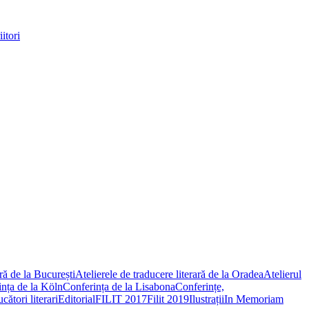
itori
ară de la București
Atelierele de traducere literară de la Oradea
Atelierul
nța de la Köln
Conferința de la Lisabona
Conferințe,
ători literari
Editorial
FILIT 2017
Filit 2019
Ilustrații
In Memoriam