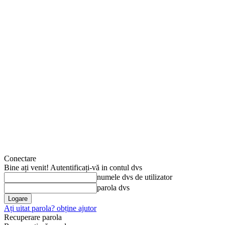
Conectare
Bine ați venit! Autentificați-vă in contul dvs
numele dvs de utilizator
parola dvs
Ați uitat parola? obține ajutor
Recuperare parola