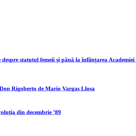
despre statutul femeii și până la înființarea Academie
lui Don Rigoberto de Mario Vargas Llosa
voluția din decembrie ʼ89