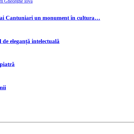
m Gheorghe Iova
hai Cantuniari un monument în cultura…
e eleganță intelectuală
 piatră
mii