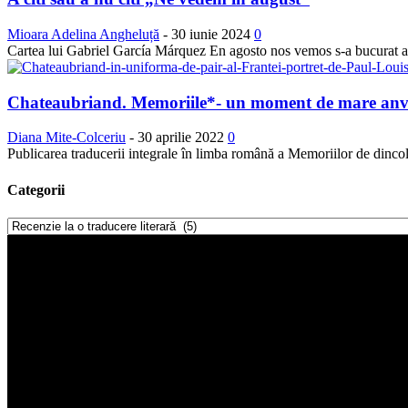
Mioara Adelina Angheluță
-
30 iunie 2024
0
Cartea lui Gabriel García Márquez En agosto nos vemos s-a bucurat anul
Chateaubriand. Memoriile*- un moment de mare anv
Diana Mite-Colceriu
-
30 aprilie 2022
0
Publicarea traducerii integrale în limba română a Memoriilor de dinco
Categorii
Categorii
Player
video