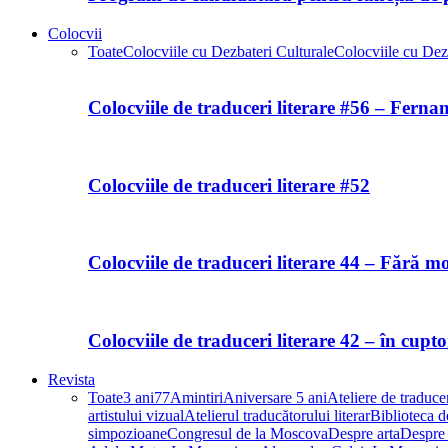
Colocvii
Toate
Colocviile cu Dezbateri Culturale
Colocviile cu Dezb
Colocviile de traduceri literare #56 – Fern
Colocviile de traduceri literare #52
Colocviile de traduceri literare 44 – Fără m
Colocviile de traduceri literare 42 – în cupt
Revista
Toate
3 ani
77
Amintiri
Aniversare 5 ani
Ateliere de traducer
artistului vizual
Atelierul traducătorului literar
Biblioteca de
simpozioane
Congresul de la Moscova
Despre arta
Despre 