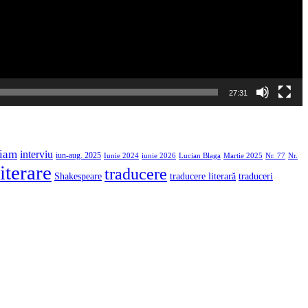
27:31
iam
interviu
iun-aug. 2025
Iunie 2024
iunie 2026
Martie 2025
Lucian Blaga
Nr. 77
Nr.
iterare
traducere
traducere literară
Shakespeare
traduceri