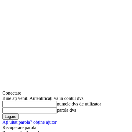
Conectare
Bine ați venit! Autentificați-vă in contul dvs
numele dvs de utilizator
parola dvs
Ați uitat parola? obține ajutor
Recuperare parola