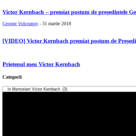
Victor Kernbach – premiat postum de preşedintele Ge
George Volceanov
-
31 martie 2018
[VIDEO] Victor Kernbach premiat postum de Președin
Prietenul meu Victor Kernbach
Categorii
Categorii
Player
video