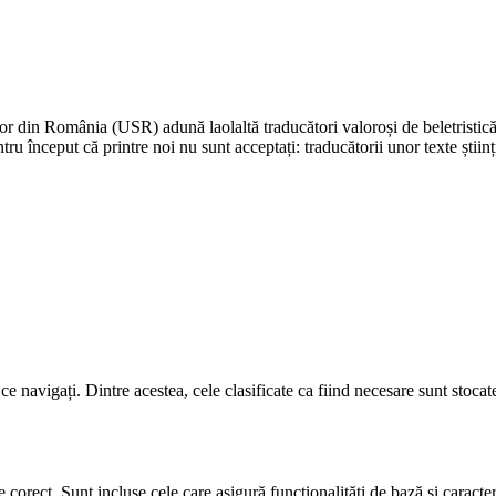
r din România (USR) adună laolaltă traducători valoroși de beletristică di
u început că printre noi nu sunt acceptați: traducătorii unor texte științifi
ce navigați. Dintre acestea, cele clasificate ca fiind necesare sunt stoc
 corect. Sunt incluse cele care asigură funcționalități de bază și caracte