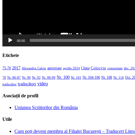
00:00
Etichete
2017
aniversare
Colocviu
75-76
aprilie 2024
China
dec. 20
Alexandru Calciu
comunitate
Nr. 100
Nr. 104-106
Nr. 108
Oct. 2
Nr. 86-87
Nr. 90
Nr. 92
Nr. 98-99
Nr. 101
Nr. 116
78
video
traducători
traducător
Asociații de profil
Uniunea Scriitorilor din România
Utile
Cum poți deveni membru al Filialei București – Traduceri Lite