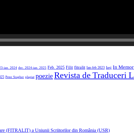
In Memor
Filit
fitralit
Feb. 2025
Iași
23-ian. 2024
dec. 2024-ian. 2025
Ian-feb 2023
Revista de Traduceri L
poezie
025
Peter Sragher
plagiat
rare (FITRALIT) a Uniunii Scriitorilor din România (USR)