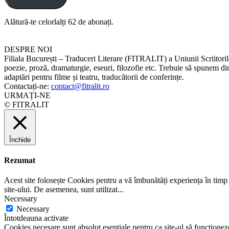
Alătură-te celorlalți 62 de abonați.
DESPRE NOI
Filiala București – Traduceri Literare (FITRALIT) a Uniunii Scriitorilo
poezie, proză, dramaturgie, eseuri, filozofie etc. Trebuie să spunem dintr
adaptări pentru filme și teatru, traducătorii de conferințe.
Contactați-ne:
contact@fitralit.ro
URMAȚI-NE
© FITRALIT
Închide
Rezumat
Acest site folosește Cookies pentru a vă îmbunătăți experiența în timp 
site-ului. De asemenea, sunt utilizat
...
Necessary
Necessary
Întotdeauna activate
Cookies necesare sunt absolut esențiale pentru ca site-ul să funcționeze