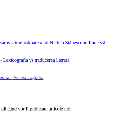
aros – traducătoare a lui Nichita Stănescu în franceză
Lexicografia vs traducerea literară
erară și/vs lexicografia
ail când vor fi publicate articole noi.