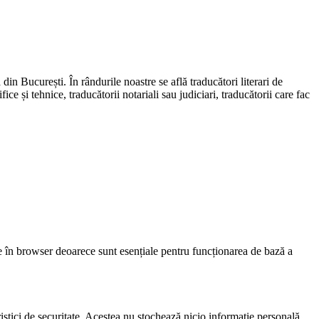
n București. În rândurile noastre se află traducători literari de
ce și tehnice, traducătorii notariali sau judiciari, traducătorii care fac
ate în browser deoarece sunt esențiale pentru funcționarea de bază a
ristici de securitate. Acestea nu stochează nicio informație personală.