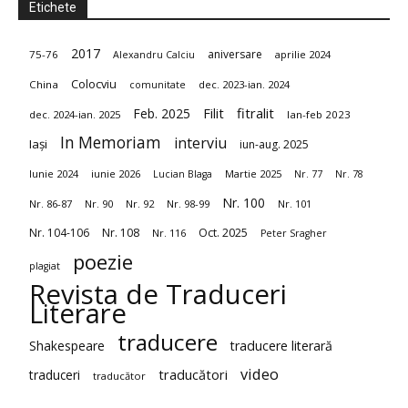
Etichete
2017
aniversare
75-76
aprilie 2024
Alexandru Calciu
Colocviu
China
dec. 2023-ian. 2024
comunitate
fitralit
Feb. 2025
Filit
dec. 2024-ian. 2025
Ian-feb 2023
In Memoriam
interviu
Iași
iun-aug. 2025
Iunie 2024
iunie 2026
Martie 2025
Lucian Blaga
Nr. 77
Nr. 78
Nr. 100
Nr. 86-87
Nr. 90
Nr. 92
Nr. 98-99
Nr. 101
Nr. 104-106
Nr. 108
Oct. 2025
Nr. 116
Peter Sragher
poezie
plagiat
Revista de Traduceri
Literare
traducere
Shakespeare
traducere literară
video
traduceri
traducători
traducător