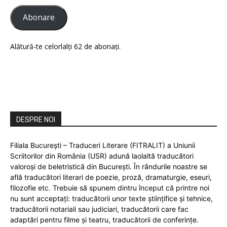
Abonare
Alătură-te celorlalți 62 de abonați.
DESPRE NOI
Filiala București – Traduceri Literare (FITRALIT) a Uniunii
Scriitorilor din România (USR) adună laolaltă traducători
valoroși de beletristică din București. În rândurile noastre se
află traducători literari de poezie, proză, dramaturgie, eseuri,
filozofie etc. Trebuie să spunem dintru început că printre noi
nu sunt acceptați: traducătorii unor texte științifice și tehnice,
traducătorii notariali sau judiciari, traducătorii care fac
adaptări pentru filme și teatru, traducătorii de conferințe.