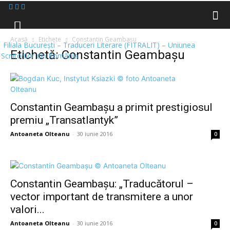
Acasă
Etichete
Constantin Geambaşu
Filiala București – Traduceri Literare (FITRALIT) – Uniunea
Etichetă: Constantin Geambaşu
Scriitorilor din România
Constantin Geambaşu a primit prestigiosul
premiu „Transatlantyk”
Antoaneta Olteanu
-
30 iunie 2016
0
Constantin Geambaşu: „Traducătorul –
vector important de transmitere a unor
valori...
Antoaneta Olteanu
-
30 iunie 2016
0