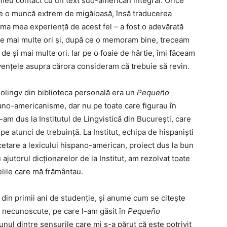
 meu contact cu un text sud-american integral. Orice
e o muncă extrem de migăloasă, însă traducerea
ima mea experiență de acest fel – a fost o adevărată
 de mai multe ori și, după ce o memoram bine, treceam
 de și mai multe ori. Iar pe o foaie de hârtie, îmi făceam
vențele asupra cărora consideram că trebuie să revin.
nolingv din biblioteca personală era un
Pequeño
pano-americanisme, dar nu pe toate care figurau în
-am dus la Institutul de Lingvistică din București, care
e atunci de trebuință. La Institut, echipa de hispaniști
cetare a lexicului hispano-american, proiect dus la bun
jutorul dicționarelor de la Institut, am rezolvat toate
lile care mă frământau.
u din primii ani de studenție, și anume cum se citește
le necunoscute, pe care l-am găsit în
Pequeño
unul dintre sensurile care mi s-a părut că este potrivit