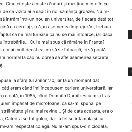
ce. Cine citește aceste rânduri și mai ține minte în ce
ge de ce vizita ei a sădit în noi sămânța groazei. Nu m-
ă intrăm într-un nou an universitar, de fiecare dată tot
sarcină cu cerclaj și că, în asemenea împrejurări, trebuia
faptul că ne mărturisise că nu se mai întoarce, iar dacă
u întrebările… Cui a mai spus că rămâne în Franța?
te mai mult decât ea, nu să se întoarcă, ci să poată,
meni normal la cap nu dorea să afle asemenea secrete,
ți.
puse la sfârșitul anilor ’70, iar la un moment dat
 câți eram când îmi începusem cariera universitară. Iar
t-o o dată, în 1985, când Domnița Dumitrescu m-a tras
ănuiam împănat de microfoane, ca să-mi spună, pe
n străinătate și nu mai revine… Și de data aceasta, era o
 Catedra se tot golea, dar la fel se întâmpla și cu
 mi-am respectat colegii. Nu le-am spus-o niciodată,