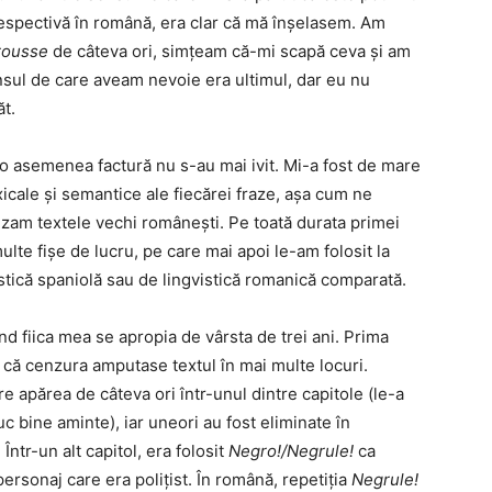
respectivă în română, era clar că mă înșelasem. Am
rousse
de câteva ori, simțeam că-mi scapă ceva și am
nsul de care aveam nevoie era ultimul, dar eu nu
t.
o asemenea factură nu s-au mai ivit. Mi-a fost de mare
exicale și semantice ale fiecărei fraze, așa cum ne
lizam textele vechi românești. Pe toată durata primei
lte fișe de lucru, pe care mai apoi le-am folosit la
istică spaniolă sau de lingvistică romanică comparată.
nd fiica mea se apropia de vârsta de trei ani. Prima
 că cenzura amputase textul în mai multe locuri.
are apărea de câteva ori într-unul dintre capitole (le-a
c bine aminte), iar uneori au fost eliminate în
ntr-un alt capitol, era folosit
Negro!/Negrule!
ca
personaj care era polițist. În română, repetiția
Negrule!