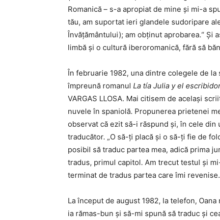
Romanică – s-a apropiat de mine și mi-a sp
tău, am suportat ieri glandele sudoripare al
Învățământului); am obținut aprobarea.“ Și as
limbă și o cultură iberoromanică, fără să bă
În februarie 1982, una dintre colegele de l
împreună romanul
La tía Julia y el escribid
VARGAS LLOSA. Mai citisem de același scri
nuvele în spaniolă. Propunerea prietenei me
observat că ezit să-i răspund și, în cele d
traducător. „O să-ți placă și o să-ți fie de f
posibil să traduc partea mea, adică prima ju
tradus, primul capitol. Am trecut testul și mi
terminat de tradus partea care îmi revenise.
La început de august 1982, la telefon, Oana n
ia rămas-bun și să-mi spună să traduc și ce