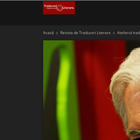
Filiala
București
Acasă
Revista de Traduceri Literare
Atelierul trad
–
Traduceri
Literare
(FITRALIT)
–
Uniunea
Scriitorilor