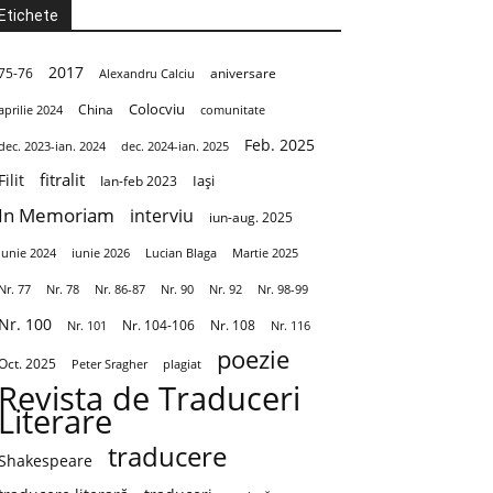
Etichete
2017
aniversare
75-76
Alexandru Calciu
Colocviu
aprilie 2024
China
comunitate
Feb. 2025
dec. 2023-ian. 2024
dec. 2024-ian. 2025
fitralit
Filit
Iași
Ian-feb 2023
In Memoriam
interviu
iun-aug. 2025
Iunie 2024
iunie 2026
Martie 2025
Lucian Blaga
Nr. 86-87
Nr. 90
Nr. 92
Nr. 98-99
Nr. 77
Nr. 78
Nr. 100
Nr. 104-106
Nr. 108
Nr. 101
Nr. 116
poezie
Oct. 2025
Peter Sragher
plagiat
Revista de Traduceri
Literare
traducere
Shakespeare