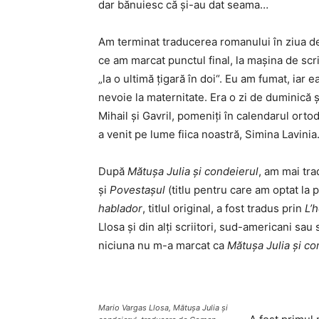
dar bănuiesc că și-au dat seama…
Am terminat traducerea romanului în ziua de
ce am marcat punctul final, la mașina de scri
„la o ultimă țigară în doi“. Eu am fumat, iar 
nevoie la maternitate. Era o zi de duminică ș
Mihail și Gavril, pomeniți în calendarul orto
a venit pe lume fiica noastră, Simina Lavinia
După
Mătușa Julia și condeierul
, am mai tr
și
Povestașul
(titlu pentru care am optat la 
hablador
, titlul original, a fost tradus prin
L’
Llosa și din alți scriitori, sud-americani sau
niciuna nu m-a marcat ca
Mătușa Julia și co
Mario Vargas Llosa, Mătușa Julia și