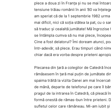
plece a doua zi în Franța și nu se mai întoar
tensiune trăiau românii în anii ’80 va înțele
am speriat că de la 1 septembrie 1982 urma s
mai dificil, nici că soția stătea la pat, cu o 
să traduc și cealaltă jumătate! Mă îngrozise 
se întâmpla cumva să nu mai plece, începea
Cine a fost delatorul? Îmi doream atunci, poa
într-adevăr, să plece. Erau timpuri când ni
chiar dacă era vorba despre prieteni apropia
Plecarea din țară a colegilor de Catedră înce
rămăsesem în țară mai puțin de jumătate din
spaima trăită la vizita Oanei am mai încerca
de mână, departe de telefonul pe care îl b
pragul de la intrarea în Catedră, că pleacă î
formă onestă de rămas-bun între prieteni. Da,
sufletul celor care rămâneau. Mi-am iubit și