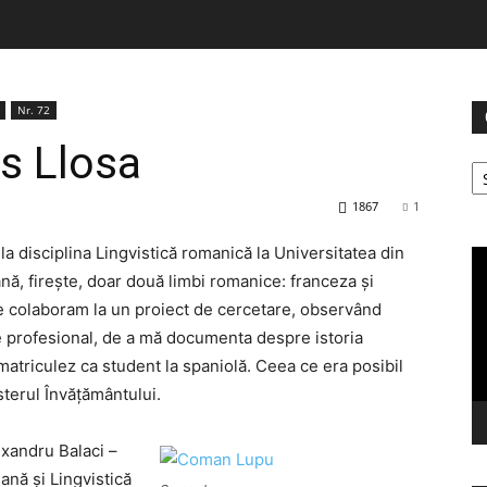
Nr. 72
s Llosa
Ca
1867
1
a disciplina Lingvistică romanică la Universitatea din
Pl
vi
ă, firește, doar două limbi romanice: franceza și
re colaboram la un proiect de cercetare, observând
re profesional, de a mă documenta despre istoria
matriculez ca student la spaniolă. Ceea ce era posibil
terul Învățământului.
exandru Balaci –
ană și Lingvistică