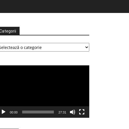
Categorii
tegorii
ayer
deo
00:00
27:31