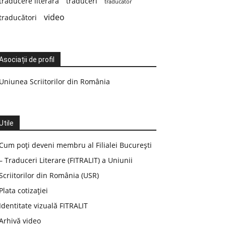
traducere literară
traduceri
traducător
video
traducători
Asociații de profil
Uniunea Scriitorilor din România
Utile
Cum poți deveni membru al Filialei București
– Traduceri Literare (FITRALIT) a Uniunii
Scriitorilor din România (USR)
Plata cotizației
Identitate vizuală FITRALIT
Arhivă video