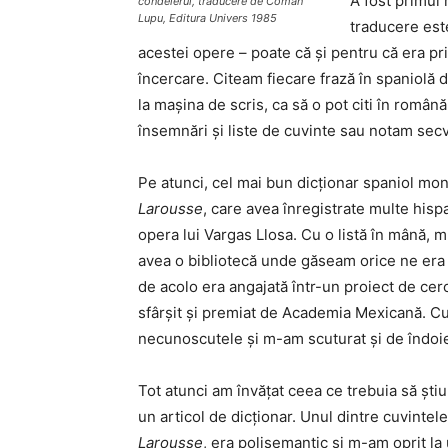
A fost primul
condeierul, traducere de Coman
Lupu, Editura Univers 1985
traducere est
acestei opere – poate că și pentru că era pr
încercare. Citeam fiecare frază în spaniolă
la mașina de scris, ca să o pot citi în română
însemnări și liste de cuvinte sau notam sec
Pe atunci, cel mai bun dicționar spaniol mo
Larousse
, care avea înregistrate multe his
opera lui Vargas Llosa. Cu o listă în mână, m
avea o bibliotecă unde găseam orice ne era p
de acolo era angajată într-un proiect de cer
sfârșit și premiat de Academia Mexicană. Cu a
necunoscutele și m-am scuturat și de îndoie
Tot atunci am învățat ceea ce trebuia să ști
un articol de dicționar. Unul dintre cuvinte
Larousse
, era polisemantic și m-am oprit la 