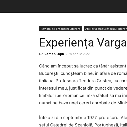
Revista de Traduceri Literare
Atelierul traducătorului literar
Experiența Varga
De
Coman Lupu
-
30 aprilie 2022
Când am început să lucrez ca tânăr asistent l
București, cunoșteam bine, în afară de român
italiana. Profesoara Teodora Cristea, cu ca
interesul meu, justificat din punct de vede
limbilor iberoromanice, m-a sfătuit să mă în
numai pe baza unei cereri aprobate de Minis
Într-o zi din septembrie 1977, profesorul Al
șeful Catedrei de Spaniolă, Portugheză, Itali