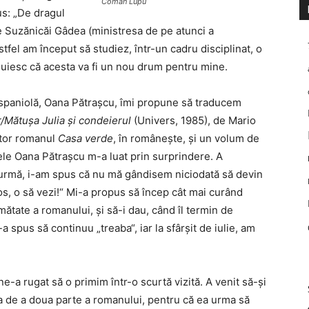
Coman Lupu
us: „De dragul
e Suzănicăi Gâdea (ministresa de pe atunci a
tfel am început să studiez, într-un cadru disciplinat, o
nuiesc că acesta va fi un nou drum pentru mine.
a spaniolă, Oana Pătrașcu, îmi propune să traducem
or/Mătușa Julia și condeierul
(Univers, 1985), de Mario
itor romanul
Casa verde
, în românește, și un volum de
le Oana Pătrașcu m-a luat prin surprindere. A
in urmă, i-am spus că nu mă gândisem niciodată să devin
olos, o să vezi!“ Mi-a propus să încep cât mai curând
mătate a romanului, și să-i dau, când îl termin de
-a spus să continuu „treaba“, iar la sfârșit de iulie, am
e-a rugat să o primim într-o scurtă vizită. A venit să-și
a de a doua parte a romanului, pentru că ea urma să