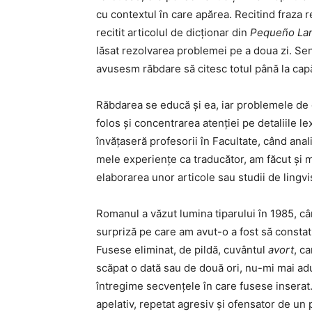
cu contextul în care apărea. Recitind fraza 
recitit articolul de dicționar din
Pequeño La
lăsat rezolvarea problemei pe a doua zi. Se
avusesm răbdare să citesc totul până la capă
Răbdarea se educă și ea, iar problemele de 
folos și concentrarea atenției pe detaliile l
învățaseră profesorii în Facultate, când ana
mele experiențe ca traducător, am făcut și mu
elaborarea unor articole sau studii de lingv
Romanul a văzut lumina tiparului în 1985, câ
surpriză pe care am avut-o a fost să constat
Fusese eliminat, de pildă, cuvântul
avort
, c
scăpat o dată sau de două ori, nu-mi mai adu
întregime secvențele în care fusese inserat. Î
apelativ, repetat agresiv și ofensator de un 