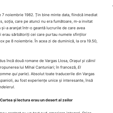
 7 noiembrie 1982. Țin bine minte data, fiindcă imediat
s, soția, care pe atunci nu era fumătoare, m-a invitat
ea și-a aranjat într-o geantă lucrurile de care avea
i erau sărbătoriți cei care purtau numele sfinților
dox pe 8 noiembrie. În acea zi de duminică, la ora 19.50,
.
adus încă două romane de Vargas Llosa,
Orașul și câinii
propunerea lui Mihai Cantuniari; în franceză,
El
homme qui parle
). Absolut toate traducerile din Vargas
 spanioli, au fost experiențe unice și interesante, însă
ndeierul.
Cartea și lectura erau un desert al zeilor