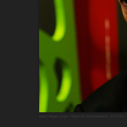
din
România
Mario Vargas Llosa – Târgul de Carte Göteborg -2011 foto 