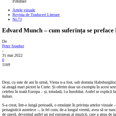
P.Bühler
Artele vizuale
Revista de Traduceri Literare
Nr.73
Edvard Munch – cum suferința se preface 
De
Peter Sragher
-
31 mai 2022
0
1169
Deși, cu sute de ani în urmă, Viena n-a fost, sub domnia Habsburgilor, 
să atragă mari pictori la Curte. Și oferim doar un exemplu în acest sen
celebru în toată Europa – și, totodată, l-a înnobilat. Astfel se explică 
italian.
S-a creat, într-o lungă perioadă, o emulație în privința artelor vizuale –
peisagisticii austriece –, la fel cum, de-a lungul vremii, avea să se na
de operă, devenind astfel un pol european al muzicii, care a atras de l