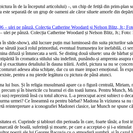
ictura în de la începutul articolului) –, un chip de fetiță din prim-plan s
a este separată de un grup de oameni ale căror siluete amorfe din depărta
ulei pe pânză. Colecția Catherine Woodard și Nelson Blitz, Jr.; Foto
 în slide-show), altă lucrare puțin mai luminoasă din suita picturilor sale
se sărută joacă rolul primordial, eventual frumusețea lor inefabilă, ci se
mina difuză și întunecata a serii. Se disting două siluete: una de bărbat ș
tipărită în cromatica stilului său indefinit, punându-și amprenta asupra 
 și exactitatea detaliului în dauna trăirii. Astfel, pictura sa nu se conce
 contururi adesea abia schițate, dar cu un mare impact emoțional. În expr
existe, pentru a nu pierde legătura cu pictura de până atunci.
a lui Isus. Și în religia musulmană apare ca o figură centrală, Miriam, 
ice, precum și în bisericile cu hramul ei din toată lumea. Pentru Munch, M
sus) reprezintă însă cu totul altceva. L-a preocupat acest subiect o decad
 la urma urmei? Ce înseamnă ea pentru bărbat? Madona în viziunea sa nu m
letă reinterpretare a iconografiei Madonei clasice, iar Munch ne spune că
tatea ei. Cuprinde și tablouri din perioada în care, foarte tânăr, a fost
arcată de boală, suferință și moarte, pe care a acceptat-o și i-a stimulat c
ltor poezii ale lui George Bacovia cu o atmosferă sumbră, și în cazul lu