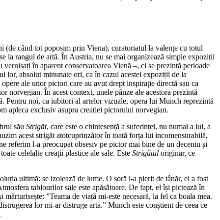
i (de când tot poposim prin Viena), curatoriatul la valențe cu totul
u-se la rangul de artă. În Austria, nu se mai organizează simple expoziții
rau vernisați în aparent conservatoarea Vienă –, ci se prezintă perioade
ul lor, absolut minunate ori, ca în cazul acestei expoziții de la
pere ale unor pictori care au avut drept inspirație directă sau ca
 norvegian. În acest context, unele pânze ale acestora prezintă
ă. Pentru noi, ca iubitori al artelor vizuale, opera lui Munch reprezintă
vom apleca exclusiv asupra creației pictorului norvegian.
ebrul său
Strigăt
, care este o chintesență a suferinței, nu numai a lui, a
auzim acest strigăt atotcuprinzător în toată forța lui incomensurabilă,
e ne referim l-a preocupat obsesiv pe pictor mai bine de un deceniu și
oate celelalte creații plastice ale sale. Este
Strigătul
originar, ce
luția ultimă: se izolează de lume. O soră i-a pierit de tânăr, el a fost
Atmosfera tablourilor sale este apăsătoare. De fapt, el își pictează în
 și mărturisește: ”Teama de viață mi-este necesară, la fel ca boala mea.
distrugerea lor mi-ar distruge arta.” Munch este conștient de ceea ce
.