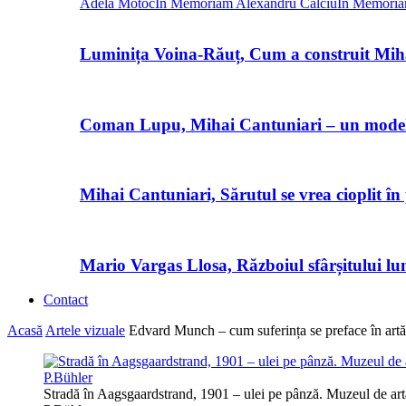
Adela Motoc
In Memoriam Alexandru Calciu
In Memoria
Luminița Voina-Răuț, Cum a construit Mi
Coman Lupu, Mihai Cantuniari – un model d
Mihai Cantuniari, Sărutul se vrea cioplit în
Mario Vargas Llosa, Războiul sfârșitului lu
Contact
Acasă
Artele vizuale
Edvard Munch – cum suferința se preface în artă
Stradă în Aagsgaardstrand, 1901 – ulei pe pânză. Muzeul de a