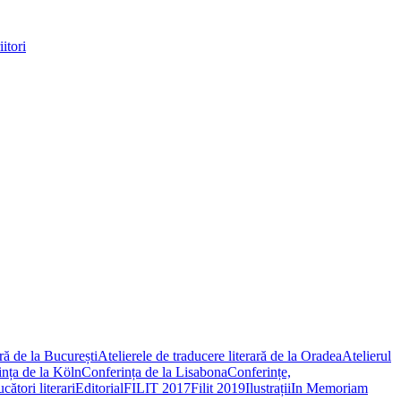
itori
ară de la București
Atelierele de traducere literară de la Oradea
Atelierul
nța de la Köln
Conferința de la Lisabona
Conferințe,
ători literari
Editorial
FILIT 2017
Filit 2019
Ilustrații
In Memoriam