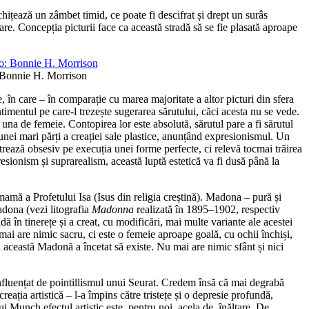
chițează un zâmbet timid, ce poate fi descifrat și drept un surâs
re. Concepția picturii face ca această stradă să se fie plasată aproape
: Bonnie H. Morrison
, în care – în comparație cu marea majoritate a altor picturi din sfera
ntimentul pe care-l trezește sugerarea sărutului, căci acesta nu se vede.
i una de femeie. Contopirea lor este absolută, sărutul pare a fi sărutul
unei mari părți a creației sale plastice, anunțând expresionismul. Un
ntrează obsesiv pe execuția unei forme perfecte, ci relevă tocmai trăirea
esionism și suprarealism, această luptă estetică va fi dusă până la
mamă a Profetului Isa (Isus din religia creștină). Madona – pură și
adona (vezi litografia
Madonna
realizată în 1895–1902, respectiv
ă în tinerețe și a creat, cu modificări, mai multe variante ale acestei
ai are nimic sacru, ci este o femeie aproape goală, cu ochii închiși,
 această Madonă a încetat să existe. Nu mai are nimic sfânt și nici
 influențat de pointillismul unui Seurat. Credem însă că mai degrabă
reația artistică – l-a împins către tristețe și o depresie profundă,
i Munch efectul artistic este, pentru noi, acela de înălțare. De