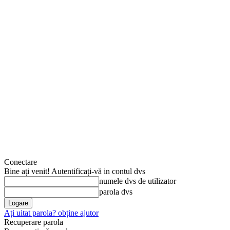
Conectare
Bine ați venit! Autentificați-vă in contul dvs
numele dvs de utilizator
parola dvs
Ați uitat parola? obține ajutor
Recuperare parola