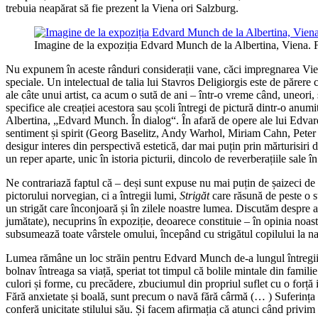
trebuia neapărat să fie prezent la Viena ori Salzburg.
Imagine de la expoziția Edvard Munch de la Albertina, Viena. 
Nu expunem în aceste rânduri considerații vane, căci impregnarea Vienei 
speciale. Un intelectual de talia lui Stavros Deligiorgis este de părere 
ale câte unui artist, ca acum o sută de ani – într-o vreme când, uneori, 
specifice ale creației acestora sau școli întregi de pictură dintr-o anumi
Albertina, „Edvard Munch. În dialog“. În afară de opere ale lui Edvard 
sentiment și spirit (Georg Baselitz, Andy Warhol, Miriam Cahn, Peter
desigur interes din perspectivă estetică, dar mai puțin prin mărturisiri 
un reper aparte, unic în istoria picturii, dincolo de reverberațiile sa
Ne contrariază faptul că – deși sunt expuse nu mai puțin de șaizeci de 
pictorului norvegian, ci a întregii lumi,
Strigăt
care răsună de peste o su
un strigăt care înconjoară și în zilele noastre lumea. Discutăm despre a
jumătate), necuprins în expoziție, deoarece constituie – în opinia noastr
subsumează toate vârstele omului, începând cu strigătul copilului la na
Lumea rămâne un loc străin pentru Edvard Munch de-a lungul întregii sale e
bolnav întreaga sa viață, speriat tot timpul că bolile mintale din familie
culori și forme, cu precădere, zbuciumul din propriul suflet cu o forță 
Fără anxietate și boală, sunt precum o navă fără cârmă (… ) Suferința m
conferă unicitate stilului său. Și facem afirmația că atunci când priv