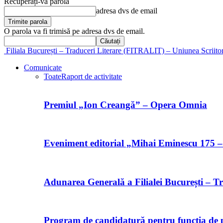
Recuperați-vă parola
adresa dvs de email
O parola va fi trimisă pe adresa dvs de email.
Filiala București – Traduceri Literare (FITRALIT) – Uniunea Scriito
Comunicate
Toate
Raport de activitate
Premiul „Ion Creangă” – Opera Omnia
Eveniment editorial „Mihai Eminescu 175 –
Adunarea Generală a Filialei București – Tr
Program de candidatură pentru funcția de p