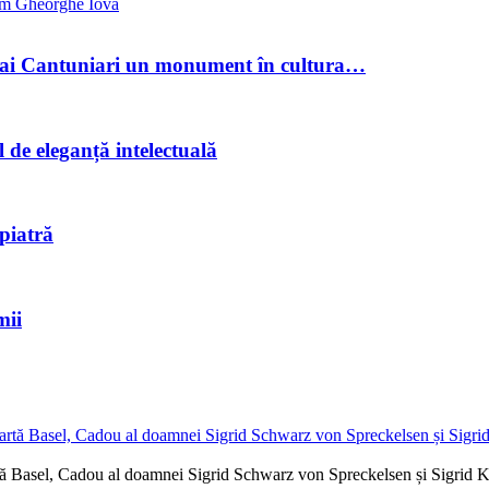
m Gheorghe Iova
hai Cantuniari un monument în cultura…
e eleganță intelectuală
 piatră
mii
rtă Basel, Cadou al doamnei Sigrid Schwarz von Spreckelsen și Sigrid 