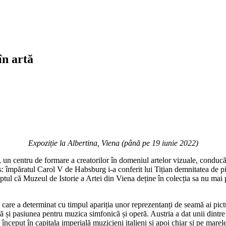
în artă
Expoziție la Albertina, Viena (până pe 19 iunie 2022)
un centru de formare a creatorilor în domeniul artelor vizuale, conducăto
s: împăratul Carol V de Habsburg i-a conferit lui Tițian demnitatea de pi
faptul că Muzeul de Istorie a Artei din Viena deține în colecția sa nu mai
 care a determinat cu timpul apariția unor reprezentanți de seamă ai picturi
scă și pasiunea pentru muzica simfonică și operă. Austria a dat unii dintre
a început în capitala imperială muzicieni italieni și apoi chiar și pe ma