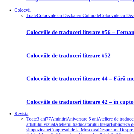
Colocvii
Toate
Colocviile cu Dezbateri Culturale
Colocviile cu Dezb
Colocviile de traduceri literare #56 – Fern
Colocviile de traduceri literare #52
Colocviile de traduceri literare 44 – Fără m
Colocviile de traduceri literare 42 – în cupt
Revista
Toate
3 ani
77
Amintiri
Aniversare 5 ani
Ateliere de traducer
artistului vizual
Atelierul traducătorului literar
Biblioteca de
simpozioane
Congresul de la Moscova
Despre arta
Despre 