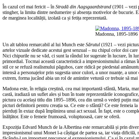
În cazul cel mai fericit – în
Stradă din Aagsgaardstrand
(1901 – vezi p
stingher, la limita dintre nedumerire și absența motivelor de bucurie. E
de marginea localității, izolată ca și fetița reprezentată.
Madonna, 1895-1896 – 
Un alt tablou remarcabil al lui Munch este
Sărutul
(1921 – vezi pictura
artelor vizuale dedicate acestui gest senzual – nu chipul celor doi care 
Nici chipurile nu se văd, ci sunt la rândul lor sugerate în lucrare, în lu
primordial. Tocmai această caracteristică a impresionismului a rămas în
stil ce se refuză realismului păgubos, care ridică pe piedestal amănuntul
intensă a personajelor prin sugestia unor culori, a unor nuanțe, a unor
extrem, forma jucând abia un rol de amintire vetustă ce trebuie să mai 
Madona este, în religia creștină, cea mai importantă sfântă, Maria, mam
castă, iradiază un suflet ales și bun în toate reprezentările iconograf
pictura cu același titlu din 1895–1896, cea din urmă o vedeți puțin mai 
picturi definitorii pentru creația sa. Ce este o sfântă? Ce este femeia
pierduți în extaz după împlinirea unui act sexual. În fapt, este o comp
înălțător. Este o femeie frumoasă, voluptuoasă, care se oferă.
Expoziția Edvard Munch de la Albertina este remarcabilă și prin diversi
impresionismul unui Monet l-a câștigat de partea sa, iar viața dificilă, m
făcându-l un important precursor al expresionismului. Ca și în cazul mu