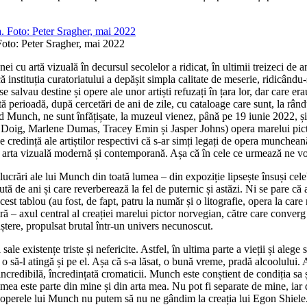
Foto: Peter Sragher, mai 2022
cu artă vizuală în decursul secolelor a ridicat, în ultimii treizeci de an
că instituția curatoriatului a depășit simpla calitate de meserie, ridicând
se salvau destine și opere ale unor artiști refuzați în țara lor, dar care e
tă perioadă, după cercetări de ani de zile, cu cataloage care sunt, la rând
Munch, ne sunt înfățișate, la muzeul vienez, până pe 19 iunie 2022, și o
 Doig, Marlene Dumas, Tracey Emin și Jasper Johns) opera marelui pictor
de credință ale artiștilor respectivi că s-ar simți legați de opera munchean
le în arta vizuală modernă și contemporană. Așa că în cele ce urmează ne 
lucrări ale lui Munch din toată lumea – din expoziție lipsește însuși cel
tă de ani și care reverberează la fel de puternic și astăzi. Ni se pare că 
cest tablou (au fost, de fapt, patru la număr și o litografie, opera la car
ă – axul central al creației marelui pictor norvegian, către care converg t
ștere, propulsat brutal într-un univers necunoscut.
xistențe triste și nefericite. Astfel, în ultima parte a vieții și alege so
 o să-l atingă și pe el. Așa că s-a lăsat, o bună vreme, pradă alcoolului. 
incredibilă, încredințată cromaticii. Munch este conștient de condiția sa
ea este parte din mine și din arta mea. Nu pot fi separate de mine, iar 
im operele lui Munch nu putem să nu ne gândim la creația lui Egon Shiele