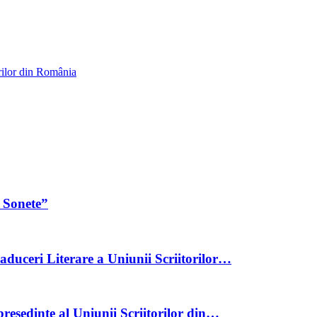
rilor din România
 Sonete”
aduceri Literare a Uniunii Scriitorilor…
reședinte al Uniunii Scriitorilor din…