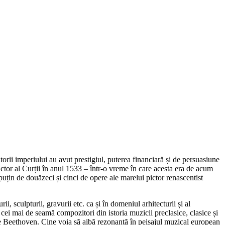
rii imperiului au avut prestigiul, puterea financiară și de persuasiune
ctor al Curții în anul 1533 – într-o vreme în care acesta era de acum
 puțin de douăzeci și cinci de opere ale marelui pictor renascentist
i, sculpturii, gravurii etc. ca și în domeniul arhitecturii și al
 cei mai de seamă compozitori din istoria muzicii preclasice, clasice și
rele Beethoven. Cine voia să aibă rezonanță în peisajul muzical european