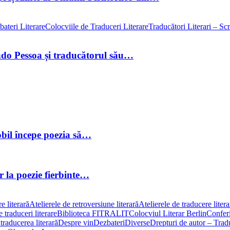
ateri Literare
Colocviile de Traduceri Literare
Traducători Literari – Scri
ando Pessoa și traducătorul său…
obil începe poezia să…
or la poezie fierbinte…
e literară
Atelierele de retroversiune literară
Atelierele de traducere liter
 traduceri literare
Biblioteca FITRALIT
Colocviul Literar Berlin
Conferi
traducerea literară
Despre vin
Dezbateri
Diverse
Drepturi de autor – Traduc