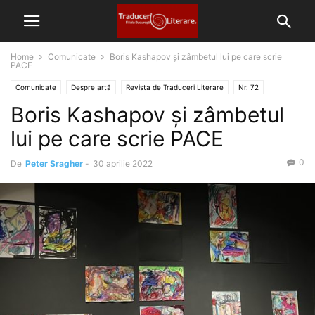
Home
Comunicate
Boris Kashapov și zâmbetul lui pe care scrie
PACE
Comunicate
Despre artă
Revista de Traduceri Literare
Nr. 72
Boris Kashapov și zâmbetul
lui pe care scrie PACE
0
De
Peter Sragher
-
30 aprilie 2022