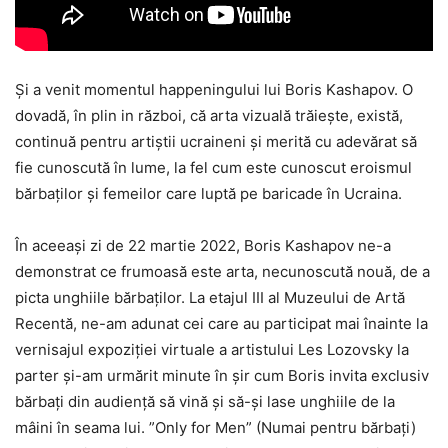
Și a venit momentul happeningului lui Boris Kashapov. O
dovadă, în plin in război, că arta vizuală trăiește, există,
continuă pentru artiștii ucraineni și merită cu adevărat să
fie cunoscută în lume, la fel cum este cunoscut eroismul
bărbaților și femeilor care luptă pe baricade în Ucraina.
În aceeași zi de 22 martie 2022, Boris Kashapov ne-a
demonstrat ce frumoasă este arta, necunoscută nouă, de a
picta unghiile bărbaților. La etajul III al Muzeului de Artă
Recentă, ne-am adunat cei care au participat mai înainte la
vernisajul expoziției virtuale a artistului Les Lozovsky la
parter și-am urmărit minute în șir cum Boris invita exclusiv
bărbați din audiență să vină și să-și lase unghiile de la
mâini în seama lui. ”Only for Men” (Numai pentru bărbați)