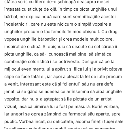
stătea scris cu litere de-o șchioapă deasupra mesei
înțesată cu sticluțe de ojă. În timp ce picta unghiile unui
bărbat, ne explica nouă care sunt semnificațiile acestei
îndeletniciri, care nu este nicicum o simplă vopsire a
unghiilor precum o fac femeile în mod obișnuit. Cu drag
vopsea unghiile bărbaților și crea modele multicolore,
inspirat de o clipă. Și obișnuia să discute cu cel căruia îi
picta unghiile, ca să-l cunoască mai bine, să simtă ce
combinație coloristică i se potrivește. Desigur că pe la
mijlocul evenimentului a apărut și fiica lui și a privit câteva
clipe ce face tatăl ei, iar apoi a plecat la fel de iute precum
a venit. Interesant este că și ”clientul” său nu era defel
jenat, ci se gândise adesea ce ar însemna să aibă unghiile
vopsite, dar nu s-a așteptat să fie pictate de un artist
vizual, așa că uimirea lui a fost pe măsură. Boris vorbea,
iar uneori se oprea zâmbind cu farmecul său aparte, spre
public. Vorbea încet, cu delicatețe, aidoma fineții tușei sale
în aplicarea culorilor pe unghii, pentru că se concentra