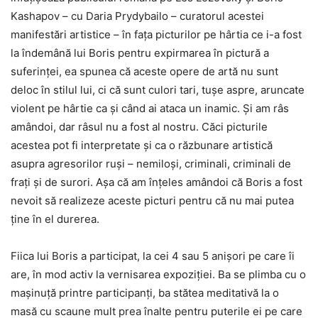
Kashapov – cu Daria Prydybailo – curatorul acestei
manifestări artistice – în fața picturilor pe hârtia ce i-a fost
la îndemână lui Boris pentru expirmarea în pictură a
suferinței, ea spunea că aceste opere de artă nu sunt
deloc în stilul lui, ci că sunt culori tari, tușe aspre, aruncate
violent pe hârtie ca și când ai ataca un inamic. Și am râs
amândoi, dar râsul nu a fost al nostru. Căci picturile
acestea pot fi interpretate și ca o răzbunare artistică
asupra agresorilor ruși – nemiloși, criminali, criminali de
frați și de surori. Așa că am înțeles amândoi că Boris a fost
nevoit să realizeze aceste picturi pentru că nu mai putea
ține în el durerea.
Fiica lui Boris a participat, la cei 4 sau 5 anișori pe care îi
are, în mod activ la vernisarea expoziției. Ba se plimba cu o
mașinuță printre participanți, ba stătea meditativă la o
masă cu scaune mult prea înalte pentru puterile ei pe care