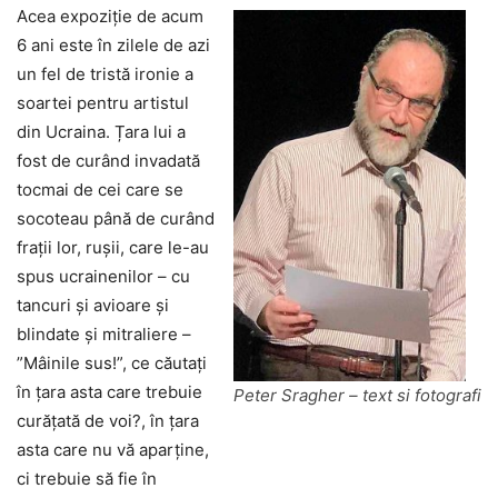
Acea expoziție de acum
6 ani este în zilele de azi
un fel de tristă ironie a
soartei pentru artistul
din Ucraina. Țara lui a
fost de curând invadată
tocmai de cei care se
socoteau până de curând
frații lor, rușii, care le-au
spus ucrainenilor – cu
tancuri și avioare și
blindate și mitraliere –
”Mâinile sus!”, ce căutați
în țara asta care trebuie
Peter Sragher – text si fotografi
curățată de voi?, în țara
asta care nu vă aparține,
ci trebuie să fie în