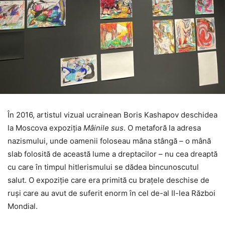
În 2016, artistul vizual ucrainean Boris Kashapov deschidea
la Moscova expoziția
Mâinile sus
. O metaforă la adresa
nazismului, unde oamenii foloseau mâna stângă – o mână
slab folosită de această lume a dreptacilor – nu cea dreaptă
cu care în timpul hitlerismului se dădea bincunoscutul
salut. O expoziție care era primită cu brațele deschise de
ruși care au avut de suferit enorm în cel de-al II-lea Război
Mondial.