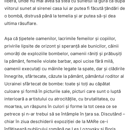
liberă, unde nu mai avea să stea cu sufletul la gură că după
viitorul sunet al sirenei casa lui ar putea fi făcută țăndări de
o bombă, distrusă până la temelia și ar putea să-și dea
ultima răsuflare.
Așa că țipetele oamenilor, lacrimile femeilor și copiilor,
privirile lipsite de orizont și speranță ale bunicilor, câinii
omorâți de exploziile bombelor, oamenii răniți și prăbușiți
la pământ, femeile violate barbar, apoi ucise fără milă,
oamenii executați cu mâinile legate la spate, dar și clădirile
înnegrite, sfârtecate, căzute la pământ, pământul roditor al
Ucrainei sfârtecat de bombe: toate și toți au căpătat
culoare și formă în picturile sale, picturi care sunt o luptă
interioară a artistului cu atrocitățile, cu brutalitatea, cu
moartea, un răspuns în culori și forme la tot ceea ce se
petrece și n-ar trebui să se întâmple în țara sa. Discutând –
chiar în ziua deschiderii expoziției de la MARe ce-i
înfățișează publicului română pe Les Lozovsky și Boris