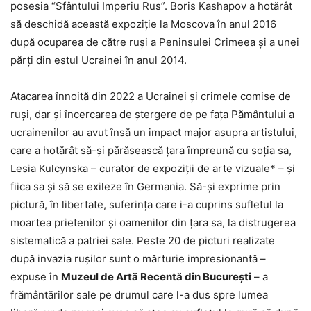
posesia “Sfântului Imperiu Rus”. Boris Kashapov a hotărât
să deschidă această expoziție la Moscova în anul 2016
după ocuparea de către ruși a Peninsulei Crimeea și a unei
părți din estul Ucrainei în anul 2014.
Atacarea înnoită din 2022 a Ucrainei și crimele comise de
ruși, dar și încercarea de ștergere de pe fața Pământului a
ucrainenilor au avut însă un impact major asupra artistului,
care a hotărât să-și părăsească țara împreună cu soția sa,
Lesia Kulcynska – curator de expoziții de arte vizuale* – și
fiica sa și să se exileze în Germania. Să-și exprime prin
pictură, în libertate, suferința care i-a cuprins sufletul la
moartea prietenilor și oamenilor din țara sa, la distrugerea
sistematică a patriei sale. Peste 20 de picturi realizate
după invazia rușilor sunt o mărturie impresionantă –
expuse în
Muzeul de Artă Recentă din București
– a
frământărilor sale pe drumul care l-a dus spre lumea