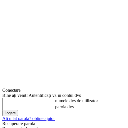
Conectare
Bine ați venit! Autentificați-vă in contul dvs
numele dvs de utilizator
parola dvs
Ați uitat parola? obține ajutor
Recuperare parola