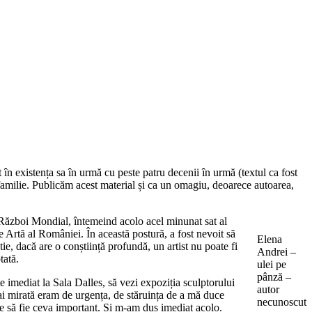
în existența sa în urmă cu peste patru decenii în urmă (textul ca fost
e familie. Publicăm acest material și ca un omagiu, deoarece autoarea,
 Război Mondial, întemeind acolo acel minunat sat al
 Artă al României. În această postură, a fost nevoit să
Elena
ie, dacă are o conștiință profundă, un artist nu poate fi
Andrei –
tată.
ulei pe
pânză –
e imediat la Sala Dalles, să vezi expoziția sculptorului
autor
ai mirată eram de urgența, de stăruința de a mă duce
necunoscut
ie să fie ceva important. Și m-am dus imediat acolo.