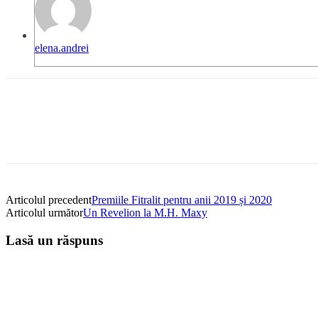
elena.andrei
Facebook
Twitter
WhatsApp
Email
Articolul precedent
Premiile Fitralit pentru anii 2019 și 2020
Articolul următor
Un Revelion la M.H. Maxy
Lasă un răspuns