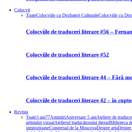
Colocvii
Toate
Colocviile cu Dezbateri Culturale
Colocviile cu Dezb
Colocviile de traduceri literare #56 – Fern
Colocviile de traduceri literare #52
Colocviile de traduceri literare 44 – Fără m
Colocviile de traduceri literare 42 – în cupt
Revista
Toate
3 ani
77
Amintiri
Aniversare 5 ani
Ateliere de traducer
artistului vizual
Atelierul traducătorului literar
Biblioteca de
simpozioane
Congresul de la Moscova
Despre arta
Despre 