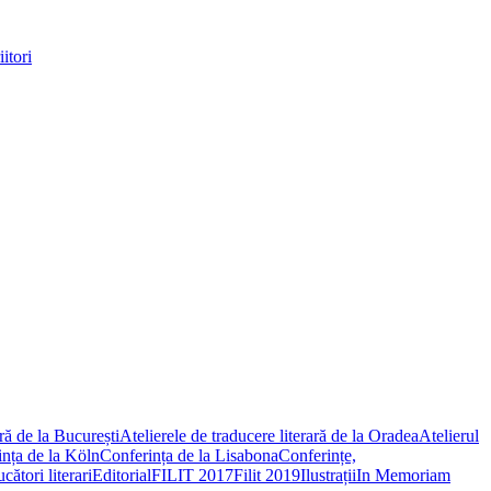
itori
ară de la București
Atelierele de traducere literară de la Oradea
Atelierul
nța de la Köln
Conferința de la Lisabona
Conferințe,
ători literari
Editorial
FILIT 2017
Filit 2019
Ilustrații
In Memoriam