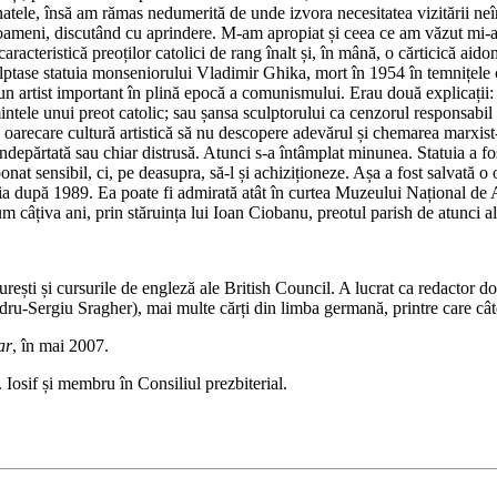
atele, însă am rămas nedumerită de unde izvora necesitatea vizitării neîn
 oameni, discutând cu aprindere. M-am apropiat și ceea ce am văzut mi-a
aracteristică preoților catolici de rang înalt și, în mână, o cărticică aid
ulptase statuia monseniorului Vladimir Ghika, mort în 1954 în temnițe
un artist important în plină epocă a comunismului. Erau două explicații: i
le unui preot catolic; sau șansa sculptorului ca cenzorul responsabil să 
 oarecare cultură artistică să nu descopere adevărul și chemarea marxist-
 îndepărtată sau chiar distrusă. Atunci s-a întâmplat minunea. Statuia a
sensibil, ci, pe deasupra, să-l și achiziționeze. Așa a fost salvată o oper
ia după 1989. Ea poate fi admirată atât în curtea Muzeului Național de Ar
m câțiva ani, prin stăruința lui Ioan Ciobanu, preotul parish de atunci al
rești și cursurile de engleză ale British Council. A lucrat ca redactor d
dru-Sergiu Sragher), mai multe cărți din limba germană, printre care câ
ar
, în mai 2007.
 Iosif și membru în Consiliul prezbiterial.