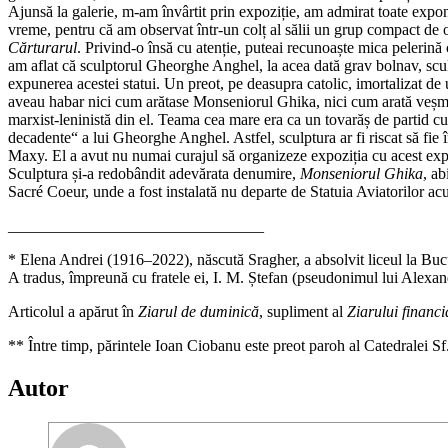
Ajunsă la galerie, m-am învârtit prin expoziție, am admirat toate expon
vreme, pentru că am observat într-un colț al sălii un grup compact de
Cărturarul
. Privind-o însă cu atenție, puteai recunoaște mica pelerină c
am aflat că sculptorul Gheorghe Anghel, la acea dată grav bolnav, sc
expunerea acestei statui. Un preot, pe deasupra catolic, imortalizat de 
aveau habar nici cum arătase Monseniorul Ghika, nici cum arată veșminte
marxist-leninistă din el. Teama cea mare era ca un tovarăș de partid cu
decadente“ a lui Gheorghe Anghel. Astfel, sculptura ar fi riscat să fie
Maxy. El a avut nu numai curajul să organizeze expoziția cu acest exponat 
Sculptura și-a redobândit adevărata denumire,
Monseniorul Ghika
, ab
Sacré Coeur, unde a fost instalată nu departe de Statuia Aviatorilor acu
________________________________
* Elena Andrei (1916–2022), născută Sragher, a absolvit liceul la Bucu
A tradus, împreună cu fratele ei, I. M. Ștefan (pseudonimul lui Alexan
Articolul a apărut în
Ziarul de duminică
, supliment al
Ziarului financi
** Între timp, părintele Ioan Ciobanu este preot paroh al Catedralei Sf.
Autor