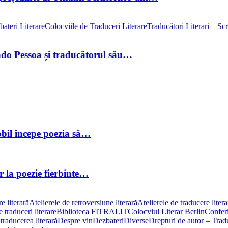
ateri Literare
Colocviile de Traduceri Literare
Traducători Literari – Scri
ando Pessoa și traducătorul său…
obil începe poezia să…
or la poezie fierbinte…
e literară
Atelierele de retroversiune literară
Atelierele de traducere liter
 traduceri literare
Biblioteca FITRALIT
Colocviul Literar Berlin
Conferi
traducerea literară
Despre vin
Dezbateri
Diverse
Drepturi de autor – Traduc