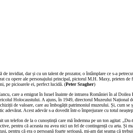
e invidiat, dar și cu un talent de prozator, o întâmplare ce s-a petrecut 
lustrat cu opere ale personajului principal, pictorul M.H. Maxy, prieten d
, pe picioarele ei, perfect lucidă. (
Peter Sragher
)
ancu, care a emigrat în Israel înainte de intrarea României în al Doilea
ricolul Holocaustului. A ajuns, în 1949, directorul Muzeului Național de
achiziții de valoare, care au îmbogățit patrimoniul muzeului. Și, cum se șt
tic adevărat. Acest adevăr s-a dovedit într-o împrejurare cu totul neaștep
imit un telefon de la o cunoștință care mă îndemna pe un ton agitat: „Du-t
ive, pentru că aceasta nu avea nici un fel de contingență cu arta. Și m
tuși, pentru că era o persoană foarte serioasă, mi-am dat seama că trebu