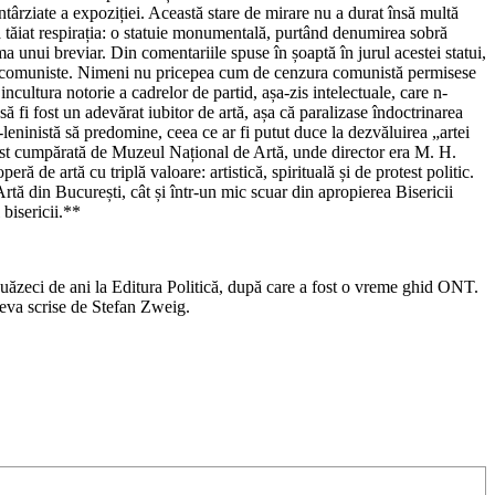
târziate a expoziției. Această stare de mirare nu a durat însă multă
 tăiat respirația: o statuie monumentală, purtând denumirea sobră
oma unui breviar. Din comentariile spuse în șoaptă în jurul acestei statui,
le comuniste. Nimeni nu pricepea cum de cenzura comunistă permisese
ncultura notorie a cadrelor de partid, așa-zis intelectuale, care n-
fi fost un adevărat iubitor de artă, așa că paralizase îndoctrinarea
leninistă să predomine, ceea ce ar fi putut duce la dezvăluirea „artei
 fost cumpărată de Muzeul Național de Artă, unde director era M. H.
ă de artă cu triplă valoare: artistică, spirituală și de protest politic.
tă din București, cât și într-un mic scuar din apropierea Bisericii
 bisericii.**
ouăzeci de ani la Editura Politică, după care a fost o vreme ghid ONT.
teva scrise de Stefan Zweig.