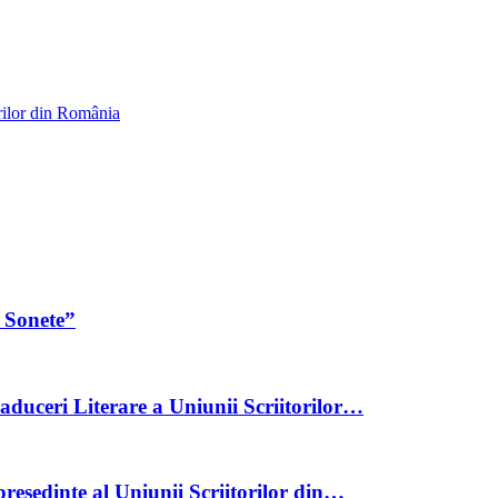
rilor din România
 Sonete”
aduceri Literare a Uniunii Scriitorilor…
reședinte al Uniunii Scriitorilor din…