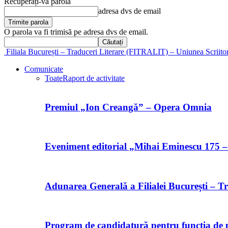
Recuperați-vă parola
adresa dvs de email
O parola va fi trimisă pe adresa dvs de email.
Filiala București – Traduceri Literare (FITRALIT) – Uniunea Scriito
Comunicate
Toate
Raport de activitate
Premiul „Ion Creangă” – Opera Omnia
Eveniment editorial „Mihai Eminescu 175 –
Adunarea Generală a Filialei București – Tr
Program de candidatură pentru funcția de p