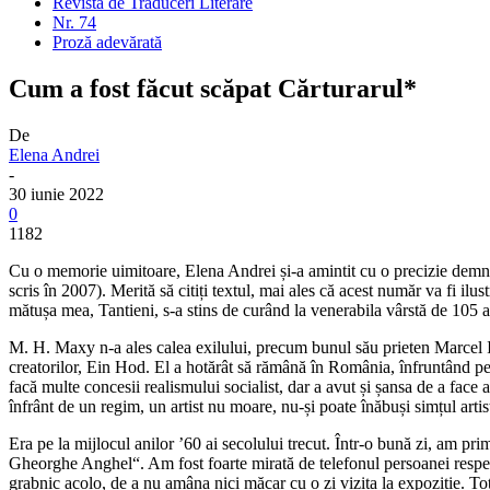
Revista de Traduceri Literare
Nr. 74
Proză adevărată
Cum a fost făcut scăpat Cărturarul*
De
Elena Andrei
-
30 iunie 2022
0
1182
Cu o memorie uimitoare, Elena Andrei și-a amintit cu o precizie demnă d
scris în 2007). Merită să citiți textul, mai ales că acest număr va fi i
mătușa mea, Tantieni, s-a stins de curând la venerabila vârstă de 105 ani
M. H. Maxy n-a ales calea exilului, precum bunul său prieten Marcel I
creatorilor, Ein Hod. El a hotărât să rămână în România, înfruntând pe
facă multe concesii realismului socialist, dar a avut și șansa de a face 
înfrânt de un regim, un artist nu moare, nu-și poate înăbuși simțul artis
Era pe la mijlocul anilor ’60 ai secolului trecut. Într-o bună zi, am pr
Gheorghe Anghel“. Am fost foarte mirată de telefonul persoanei respect
grabnic acolo, de a nu amâna nici măcar cu o zi vizita la expoziție. To