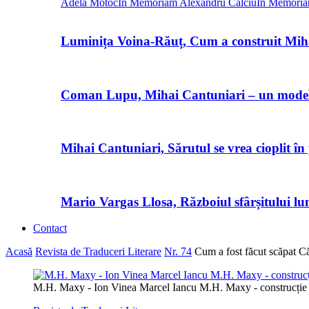
Adela Motoc
In Memoriam Alexandru Calciu
In Memoria
Luminița Voina-Răuț, Cum a construit Mi
Coman Lupu, Mihai Cantuniari – un model d
Mihai Cantuniari, Sărutul se vrea cioplit în
Mario Vargas Llosa, Războiul sfârșitului lu
Contact
Acasă
Revista de Traduceri Literare
Nr. 74
Cum a fost făcut scăpat Că
M.H. Maxy - Ion Vinea Marcel Iancu M.H. Maxy - construcție 