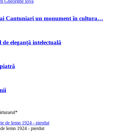
m Gheorghe Iova
hai Cantuniari un monument în cultura…
e eleganță intelectuală
 piatră
mii
rturarul*
de lemn 1924 - pierdut