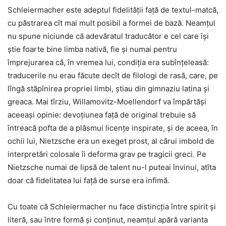
Schleiermacher este adeptul fidelității față de textul-matcă,
cu păstrarea cît mai mult posibil a formei de bază. Neamțul
nu spune niciunde că adevăratul traducător e cel care își
știe foarte bine limba nativă, fie și numai pentru
împrejurarea că, în vremea lui, condiția era subînțeleasă:
traducerile nu erau făcute decît de filologi de rasă, care, pe
lîngă stăpînirea propriei limbi, știau din gimnaziu latina și
greaca. Mai tîrziu, Willamovitz-Moellendorf va împărtăși
aceeași opinie: devoțiunea față de original trebuie să
întreacă pofta de a plăsmui licențe inspirate, și de aceea, în
ochii lui, Nietzsche era un exeget prost, al cărui imbold de
interpretări colosale îi deforma grav pe tragicii greci. Pe
Nietzsche numai de lipsă de talent nu-l puteai învinui, atîta
doar că fidelitatea lui față de surse era infimă.
Cu toate că Schleiermacher nu face distincția între spirit și
literă, sau între formă și conținut, neamțul apără varianta