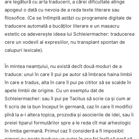
are legătură cu arta traducerii, a cărei dificultate atinge
apogeul o dată cu nevoia de a reda texte literare sau
filosofice. (Ce se întîmplă astăzi cu programele digitale de
traducere automată a bucăților literare e un masacru
estetic ce adeverește ideea lui Schleiermacher: traducerea
cere un vodevil al expresiilor, nu transplant spontan de
calupuri lexicale).
În mintea neamțului, nu există decît două moduri de a
traduce: unul în care îl pui pe autor să îmbrace haina limbii
în care e tradus, alta în care îl pui pe cititor să se scalde în
apele limbii de origine. Cu un exemplu dat de
Schleiermacher: sau îl pui pe Tacitus să scrie ca și cum ar
fi scris de la bun început în germană, caz în care îl modifici
pînă la a-i altera topica, prozodia și asocierile de idei, sau îi
preiei tiparul formulărilor spre a le reda cît mai arheologic
în limba germană. Primul caz îl consideră a fi imposibil:
nimeni nu poate traduce un autor în așa fel încît să pară că