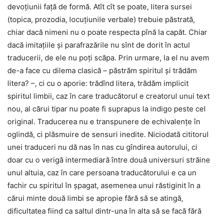
devoțiunii față de formă. Atît cît se poate, litera sursei
(topica, prozodia, locuțiunile verbale) trebuie păstrată,
chiar dacă nimeni nu o poate respecta pînă la capăt. Chiar
dacă imitațiile și parafrazările nu sînt de dorit în actul
traducerii, de ele nu poți scăpa. Prin urmare, la el nu avem
de-a face cu dilema clasică – păstrăm spiritul și trădăm
litera? –, ci cu o aporie: trădînd litera, trădăm implicit
spiritul limbii, caz în care traducătorul e creatorul unui text
nou, al cărui tipar nu poate fi suprapus la indigo peste cel
original. Traducerea nu e transpunere de echivalențe în
oglindă, ci plăsmuire de sensuri inedite. Niciodată cititorul
unei traduceri nu dă nas în nas cu gîndirea autorului, ci
doar cu o verigă intermediară între două universuri străine
unul altuia, caz în care persoana traducătorului e ca un
fachir cu spiritul în șpagat, asemenea unui răstiginit în a
cărui minte două limbi se apropie fără să se atingă,
dificultatea fiind ca saltul dintr-una în alta să se facă fără