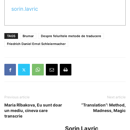
sorin.lavric
TAGS
Brumar
Despre feluritele metode de traducere
Friedrich Daniel Ernst Schleiermacher
Previous article
Next article
Maria Rîbakova, Eu sunt doar
“Translation”: Method,
un mediu, cineva care
Madness, Magic
transcrie
Sorin Lavric