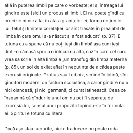
află în puterea limbii pe care o vorbește; el și întreaga lui
gîndire este [sic!] un produs al limbii. El nu poate gîndi cu
precizie nimic aflat în afara granițelor ei; forma noțiunilor
lui, felul și limitele corelației lor sînt trasate în prealabil de
limba în care omul s-a născut și a fost educat” (p. 37). E
totuna cu a spune că nu poți ieși din limbă așa cum ieși
dintr-o cămașă spre a o înlocui cu alta, caz în care cel care
vrea să scrie în altă limbă e „un transfug din limba maternă”
(p. 85), un soi de exilat aflat în neputința de a cădea peste
expresii originale. Grotius sau Leibniz, scriind în latină, sînt
gînditori moderni de factură scolastică, a căror gîndire nu e
nici olandeză, și nici germană, ci curat latinească. Ceea ce
înseamnă că gîndurile unui om nu pot fi separate de
expresia lor, sensul unei propoziții topindu-se în formula
ei. Spiritul e totuna cu litera.
Dacă așa stau lucrurile, nici o traducere nu poate reda