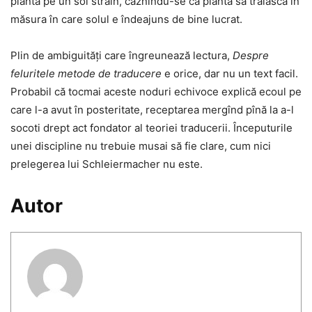
plantă pe un sol străin, căznindu-se ca planta să trăiască în
măsura în care solul e îndeajuns de bine lucrat.
Plin de ambiguități care îngreunează lectura,
Despre
feluritele metode de traducere
e orice, dar nu un text facil.
Probabil că tocmai aceste noduri echivoce explică ecoul pe
care l-a avut în posteritate, receptarea mergînd pînă la a-l
socoti drept act fondator al teoriei traducerii. Începuturile
unei discipline nu trebuie musai să fie clare, cum nici
prelegerea lui Schleiermacher nu este.
Autor