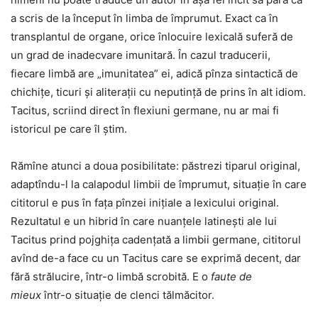
a scris de la început în limba de împrumut. Exact ca în
transplantul de organe, orice înlocuire lexicală suferă de
un grad de inadecvare imunitară. În cazul traducerii,
fiecare limbă are „imunitatea” ei, adică pînza sintactică de
chichițe, ticuri și aliterații cu neputință de prins în alt idiom.
Tacitus, scriind direct în flexiuni germane, nu ar mai fi
istoricul pe care îl știm.
Rămîne atunci a doua posibilitate: păstrezi tiparul original,
adaptîndu-l la calapodul limbii de împrumut, situație în care
cititorul e pus în fața pînzei inițiale a lexicului original.
Rezultatul e un hibrid în care nuanțele latinești ale lui
Tacitus prind pojghița cadențată a limbii germane, cititorul
avînd de-a face cu un Tacitus care se exprimă decent, dar
fără strălucire, într-o limbă scrobită. E o
faute de
mieux
într-o situație de clenci tălmăcitor.