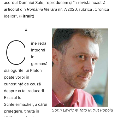
acordul Domniei Sale, reproducem și în revista noastră
articolul din
România literară
nr. 7/2020, rubrica „Cronica
ideilor”. (
Fitralit
)
⁂
C
ine redă
integral
în
germană
dialogurile lui Platon
poate vorbi în
cunoștință de cauză
despre arta traducerii.
E cazul lui
Schleiermacher, a cărui
Sorin Lavric © foto Mitruț Popoiu
prelegere, ținută în