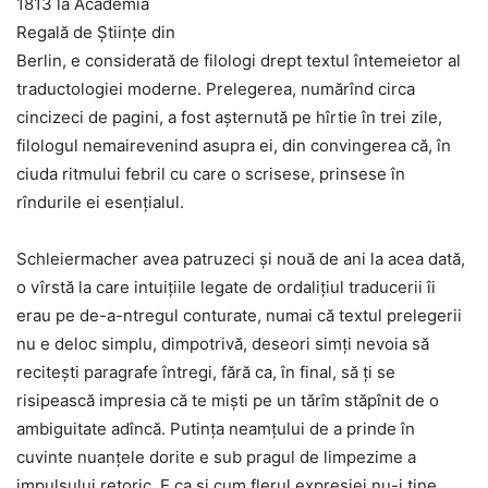
1813 la Academia
Regală de Științe din
Berlin, e considerată de filologi drept textul întemeietor al
traductologiei moderne. Prelegerea, numărînd circa
cincizeci de pagini, a fost așternută pe hîrtie în trei zile,
filologul nemairevenind asupra ei, din convingerea că, în
ciuda ritmului febril cu care o scrisese, prinsese în
rîndurile ei esențialul.
Schleiermacher avea patruzeci și nouă de ani la acea dată,
o vîrstă la care intuițiile legate de ordalițiul traducerii îi
erau pe de-a-ntregul conturate, numai că textul prelegerii
nu e deloc simplu, dimpotrivă, deseori simți nevoia să
recitești paragrafe întregi, fără ca, în final, să ți se
risipească impresia că te miști pe un tărîm stăpînit de o
ambiguitate adîncă. Putința neamțului de a prinde în
cuvinte nuanțele dorite e sub pragul de limpezime a
impulsului retoric. E ca și cum flerul expresiei nu-i ține