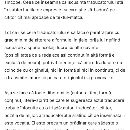
sincope. Ceea ce înseamnă că iscusința traducătorului stă
în subterfugiile de expresie cu care știe să-l aducă pe
cititor cît mai aproape de textul-matcă.
Tot ce i se cere traducătorului e să facă o parafrazare cu
grad minim de alterare a formulei inițiale, grija lui nefiind
aceea de a spune același lucru cu alte cuvinte
(posibilitatea de a reda același conținut în altă formă e
exclusă de neamț, potrivit credinței că nici o traducere nu
coincide cu originalul, nici în formă și nici în conținut), ci de
a transmite impresia pe care originalul i-a provocat-o.
Așa se face că toate dihotomiile (autor–cititor, formă–
conținut, literă–spirit) pe care le sugerează actul traducerii
trebuie înlocuite cu o triadă: autor–traducător–cititor,
poziția de mijloc a traducătorului arătînd cît de însemnată îi
este vocația. El este precum un grădinar care sădește o