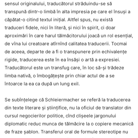
sensul originalului, traducătorul străduindu-se să
transpună dintr-o limbă în alta impresia pe care el însuși a
căpătat-o citind textul inițial. Altfel spus, nu există
traduceri fidele, nici în literă, și nici în spirit, ci doar
aproximări în care harul tălmăcitorului joacă un rol esențial,
de vîna lui creatoare atîrnînd calitatea traducerii. Tocmai
de aceea, departe de a fi o transpunere prin echivalențe
rigide, traducerea este în ea însăși o artă a expresiei.
Traducătorul este un transfug care, în loc să-și trădeze
limba nativă, o îmbogățește prin chiar actul de a se
întoarce la ea ca după un lung exil.
Se subînțelege că Schleiermacher se referă la traducerea
din texte literare și științifice, nu la oficiul de translator din
cursul negocierilor politice, cînd clișeele jargonului
diplomatic reduc munca de tălmăcire la o copiere mecanică
de fraze șablon. Transferul oral de formule stereotipe nu