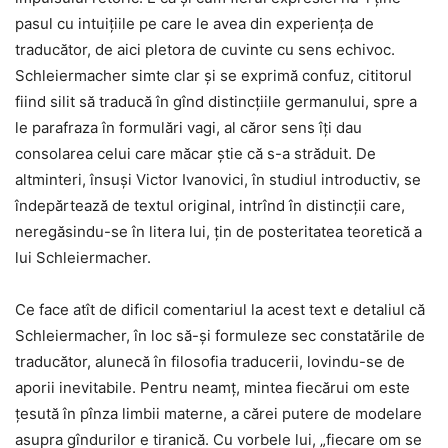
pasul cu intuițiile pe care le avea din experiența de
traducător, de aici pletora de cuvinte cu sens echivoc.
Schleiermacher simte clar și se exprimă confuz, cititorul
fiind silit să traducă în gînd distincțiile germanului, spre a
le parafraza în formulări vagi, al căror sens îți dau
consolarea celui care măcar știe că s-a străduit. De
altminteri, însuși Victor Ivanovici, în studiul introductiv, se
îndepărtează de textul original, intrînd în distincții care,
neregăsindu-se în litera lui, țin de posteritatea teoretică a
lui Schleiermacher.
Ce face atît de dificil comentariul la acest text e detaliul că
Schleiermacher, în loc să-și formuleze sec constatările de
traducător, alunecă în filosofia traducerii, lovindu-se de
aporii inevitabile. Pentru neamț, mintea fiecărui om este
țesută în pînza limbii materne, a cărei putere de modelare
asupra gîndurilor e tiranică. Cu vorbele lui, „fiecare om se