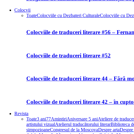
Colocvii
Toate
Colocviile cu Dezbateri Culturale
Colocviile cu Dezb
Colocviile de traduceri literare #56 – Fern
Colocviile de traduceri literare #52
Colocviile de traduceri literare 44 – Fără m
Colocviile de traduceri literare 42 – în cupt
Revista
Toate
3 ani
77
Amintiri
Aniversare 5 ani
Ateliere de traducer
artistului vizual
Atelierul traducătorului literar
Biblioteca de
simpozioane
Congresul de la Moscova
Despre arta
Despre 