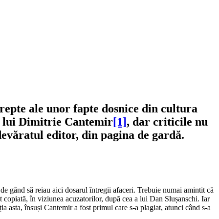
repte ale unor fapte dosnice din cultura
 lui Dimitrie Cantemir
[1]
, dar criticile nu
evăratul editor, din pagina de gardă.
de gând să reiau aici dosarul întregii afaceri. Trebuie numai amintit că
st copiată, în viziunea acuzatorilor, după cea a lui Dan Slușanschi. Iar
a asta, însuși Cantemir a fost primul care s-a plagiat, atunci când s-a