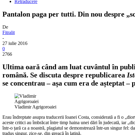
Retraducere
Pantalon paga per tutti. Din nou despre „
De
Fitralit
-
27 iulie 2016
0
2766
Ultima oară când am luat cuvântul în publi
română. Se discuta despre republicarea
Is
se concentrau – așa cum era de așteptat – 
Vladimir Agrigoroaiei
Erau îndreptate asupra traducerii Ioanei Costa, considerată a fi o „dio
aceste critici au îmbrăcat între timp haina unei dări în judecată, iar „d
într-o țară ca a noastră, plagiatul se demonstrează într-un singur fel: 
tradus singur, zice-se, din greacă în latină.