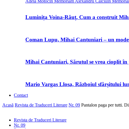
Adela Motoc
In Memoriam Alexandru Calciu
In Memoria
Luminița Voina-Răuț, Cum a construit Mi
Coman Lupu, Mihai Cantuniari – un model d
Mihai Cantuniari, Sărutul se vrea cioplit în
Mario Vargas Llosa, Războiul sfârșitului lu
Contact
Acasă
Revista de Traduceri Literare
Nr. 09
Pantalon paga per tutti. 
Revista de Traduceri Literare
Nr. 09