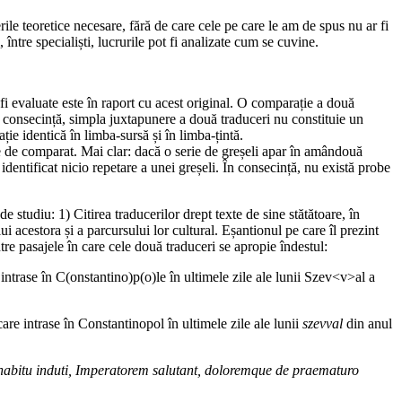
ile teoretice necesare, fără de care cele pe care le am de spus nu ar fi
 între specialiști, lucrurile pot fi analizate cum se cuvine.
t fi evaluate este în raport cu acest original. O comparație a două
 În consecință, simpla juxtapunere a două traduceri nu constituie un
ie identică în limba-sursă și în limba-țintă.
le de comparat. Mai clar: dacă o serie de greșeli apar în amândouă
identificat nicio repetare a unei greșeli. În consecință, nu există probe
studiu: 1) Citirea traducerilor drept texte de sine stătătoare, în
ui acestora și a parcursului lor cultural. Eșantionul pe care îl prezint
ntre pasajele în care cele două traduceri se apropie îndestul:
e intrase în C(onstantino)p(o)le în ultimele zile ale lunii Szev<v>al a
care intrase în Constantinopol în ultimele zile ale lunii
szevval
din anul
 habitu induti, Imperatorem salutant, doloremque de praematuro