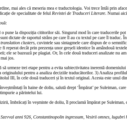
rdine, mai ales că meseria mea e traductologia. Voi trece întâi prin afacer
icație de specialitate de felul
Revistei de Traduceri Literare
. Numai aici,
ouă:
l o pune la dispoziția cititorilor săi. Singurul mod în care traducerile po
 sunt dictate de raportul strâns pe care îl au cu textul pe care îl traduc.
e
translation clusters
, cuvintele sau sintagmele care dispun de o semnificaț
e fi reperat decât prin prezența unor greșeli identice în amândouă texte
rii; ele se bazează pe plagiat. Or, în cele două traduceri analizate nu am 
 mai jos.
ă urmeze trei etape pentru a evita subiectivitatea inerentă domeniului de 
 originalului pentru a analiza deciziile traducătorilor. 3) Analiza profilul
olul III, în cele două traduceri și în textul original. Acesta este unul di
ii, înveștmîntați în haine de doliu, salută drept ‘Împărat’ pe Suleiman, car
impurie a părintelui lui.
 vizirii, îmbrăcați în veșminte de doliu, îl proclamă împărat pe Suleiman, 
 Szevval anni 926, Constantinopolin ingressum, Vesirii omnes, lugubri