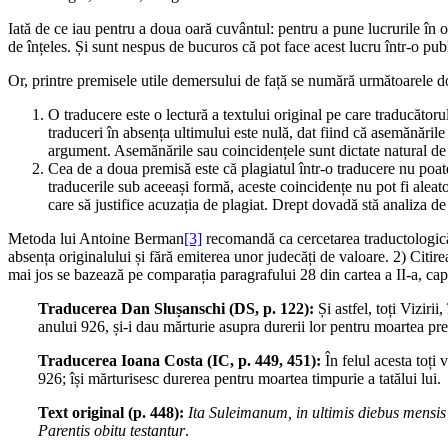
Iată de ce iau pentru a doua oară cuvântul: pentru a pune lucrurile în o
de înțeles. Și sunt nespus de bucuros că pot face acest lucru într-o publ
Or, printre premisele utile demersului de față se numără următoarele d
O traducere este o lectură a textului original pe care traducătoru
traduceri în absența ultimului este nulă, dat fiind că asemănările
argument. Asemănările sau coincidențele sunt dictate natural d
Cea de a doua premisă este că plagiatul într-o traducere nu poat
traducerile sub aceeași formă, aceste coincidențe nu pot fi aleato
care să justifice acuzația de plagiat. Drept dovadă stă analiza de
Metoda lui Antoine Berman
[3]
recomandă ca cercetarea traductologică s
absența originalului și fără emiterea unor judecăți de valoare. 2) Citirea
mai jos se bazează pe comparația paragrafului 28 din cartea a II-a, capit
Traducerea Dan Slușanschi (DS, p. 122):
Și astfel, toți Vizir
anului 926, și-i dau mărturie asupra durerii lor pentru moartea pret
Traducerea Ioana Costa (IC, p. 449, 451):
În felul acesta toți
926; își mărturisesc durerea pentru moartea timpurie a tatălui lui.
Text original (p. 448):
Ita Suleimanum, in ultimis diebus mensis
Parentis obitu testantur
.