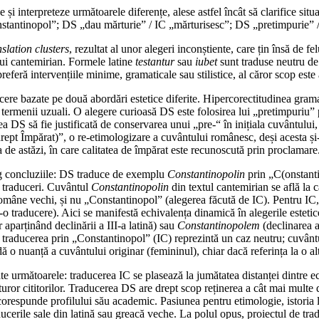
și interpreteze următoarele diferențe, alese astfel încât să clarifice situ
tantinopol”; DS „dau mărturie” / IC „mărturisesc”; DS „pretimpurie” / I
nslation clusters
, rezultat al unor alegeri inconștiente, care țin însă de f
lui cantemirian. Formele latine
testantur
sau
iubet
sunt traduse neutru de 
referă intervențiile minime, gramaticale sau stilistice, al căror scop est
cere bazate pe două abordări estetice diferite. Hipercorectitudinea grama
 termenii uzuali. O alegere curioasă DS este folosirea lui „pretimpuriu”
rea DS să fie justificată de conservarea unui „pre-“ în inițiala cuvântului
rept Împărat)”, o re-etimologizare a cuvântului românesc, deși acesta și-a
 de astăzi, în care calitatea de împărat este recunoscută prin proclamare
rag concluziile: DS traduce de exemplu
Constantinopolin
prin „C(onstant
ă traduceri. Cuvântul
Constantinopolin
din textul cantemirian se află la c
i române vechi, și nu „Constantinopol” (alegerea făcută de IC). Pentru 
-o traducere). Aici se manifestă echivalența dinamică în alegerile estetic
 aparținând declinării a III-a latină) sau
Constantinopolem
(declinarea a 
a, traducerea prin „Constantinopol” (IC) reprezintă un caz neutru; cuvân
dă o nuanță a cuvântului originar (femininul), chiar dacă referința la o al
mate următoarele: traducerea IC se plasează la jumătatea distanței dintre 
ror cititorilor. Traducerea DS are drept scop reținerea a cât mai multe din
orespunde profilului său academic. Pasiunea pentru etimologie, istoria li
raducerile sale din latină sau greacă veche. La polul opus, proiectul de tr