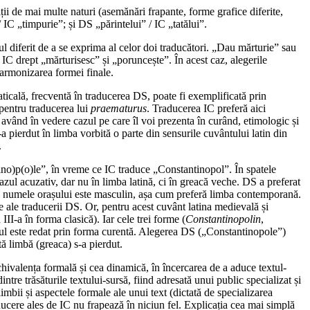
ații de mai multe naturi (asemănări frapante, forme grafice diferite,
C „timpurie”; și DS „părintelui” / IC „tatălui”.
elul diferit de a se exprima al celor doi traducători. „Dau mărturie” sau
IC drept „mărturisesc” și „poruncește”. În acest caz, alegerile
e armonizarea formei finale.
ticală, frecventă în traducerea DS, poate fi exemplificată prin
 pentru traducerea lui
praematurus
. Traducerea IC preferă aici
, având în vedere cazul pe care îl voi prezenta în curând, etimologic și
 pierdut în limba vorbită o parte din sensurile cuvântului latin din
.
ino)p(o)le”, în vreme ce IC traduce „Constantinopol”. În spatele
azul acuzativ, dar nu în limba latină, ci în greacă veche. DS a preferat
IC, numele orașului este masculin, așa cum preferă limba contemporană.
e ale traducerii DS. Or, pentru acest cuvânt latina medievală și
III-a în forma clasică). Iar cele trei forme (
Constantinopolin
,
tul este redat prin forma curentă. Alegerea DS („Constantinopole”)
tă limbă (greaca) s-a pierdut.
echivalența formală și cea dinamică, în încercarea de a aduce textul-
tre trăsăturile textului-sursă, fiind adresată unui public specializat și
mbii și aspectele formale ale unui text (dictată de specializarea
aducere ales de IC nu frapează în niciun fel. Explicația cea mai simplă