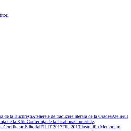
itori
ară de la București
Atelierele de traducere literară de la Oradea
Atelierul
nța de la Köln
Conferința de la Lisabona
Conferințe,
ători literari
Editorial
FILIT 2017
Filit 2019
Ilustrații
In Memoriam