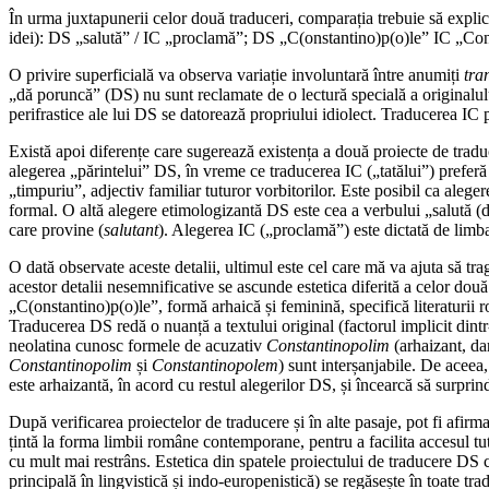
În urma juxtapunerii celor două traduceri, comparația trebuie să explice 
idei): DS „salută” / IC „proclamă”; DS „C(onstantino)p(o)le” IC „Cons
O privire superficială va observa variație involuntară între anumiți
tra
„dă poruncă” (DS) nu sunt reclamate de o lectură specială a originalu
perifrastice ale lui DS se datorează propriului idiolect. Traducerea IC p
Există apoi diferențe care sugerează existența a două proiecte de tradu
alegerea „părintelui” DS, în vreme ce traducerea IC („tatălui”) preferă
„timpuriu”, adjectiv familiar tuturor vorbitorilor. Este posibil ca alege
formal. O altă alegere etimologizantă DS este cea a verbului „salută (d
care provine (
salutant
). Alegerea IC („proclamă”) este dictată de limba
O dată observate aceste detalii, ultimul este cel care mă va ajuta să t
acestor detalii nesemnificative se ascunde estetica diferită a celor dou
„C(onstantino)p(o)le”, formă arhaică și feminină, specifică literaturi
Traducerea DS redă o nuanță a textului original (factorul implicit dintr
neolatina cunosc formele de acuzativ
Constantinopolim
(arhaizant, dar
Constantinopolim
și
Constantinopolem
) sunt interșanjabile. De acee
este arhaizantă, în acord cu restul alegerilor DS, și încearcă să surprin
După verificarea proiectelor de traducere și în alte pasaje, pot fi afir
țintă la forma limbii române contemporane, pentru a facilita accesul tutu
cu mult mai restrâns. Estetica din spatele proiectului de traducere DS c
principală în lingvistică și indo-europenistică) se regăsește în toate t