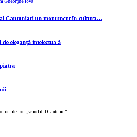
m Gheorghe Iova
hai Cantuniari un monument în cultura…
e eleganță intelectuală
 piatră
mii
Din nou despre „scandalul Cantemir”