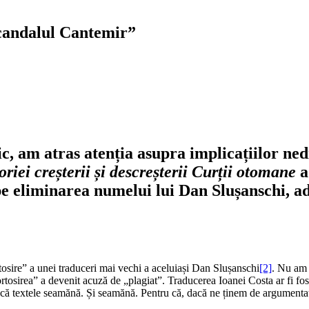
scandalul Cantemir”
c, am atras atenția asupra implicațiilor ned
toriei creșterii și descreșterii Curții otomane
a
pe eliminarea numelui lui Dan Slușanschi, ad
rtosire” a unei traduceri mai vechi a aceluiași Dan Slușanschi
[2]
. Nu am 
iortosirea” a devenit acuză de „plagiat”. Traducerea Ioanei Costa ar fi fo
dacă textele seamănă. Și seamănă. Pentru că, dacă ne ținem de argumentați