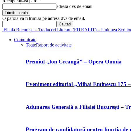
Recuperați-vă parola
adresa dvs de email
O parola va fi trimisă pe adresa dvs de email.
Filiala București – Traduceri Literare (FITRALIT) – Uniunea Scriito
Comunicate
Toate
Raport de activitate
Premiul „Ion Creangă” – Opera Omnia
Eveniment editorial „Mihai Eminescu 175 –
Adunarea Generală a Filialei București – Tr
Program de candidatură pentru funcția de p