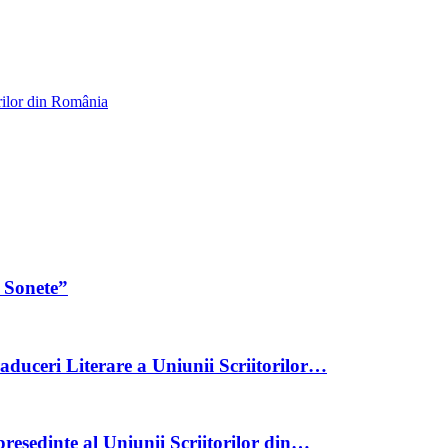
rilor din România
 Sonete”
aduceri Literare a Uniunii Scriitorilor…
reședinte al Uniunii Scriitorilor din…