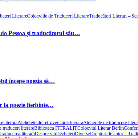
ateri Literare
Colocviile de Traduceri Literare
Traducători Literari – Scri
ando Pessoa și traducătorul său…
obil începe poezia să…
or la poezie fierbinte…
e literară
Atelierele de retroversiune literară
Atelierele de traducere liter
 traduceri literare
Biblioteca FITRALIT
Colocviul Literar Berlin
Conferi
traducerea literară
Despre vin
Dezbateri
Diverse
Drepturi de autor – Traduc