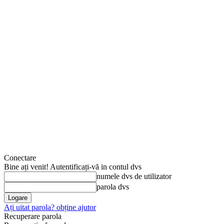
Conectare
Bine ați venit! Autentificați-vă in contul dvs
numele dvs de utilizator
parola dvs
Ați uitat parola? obține ajutor
Recuperare parola