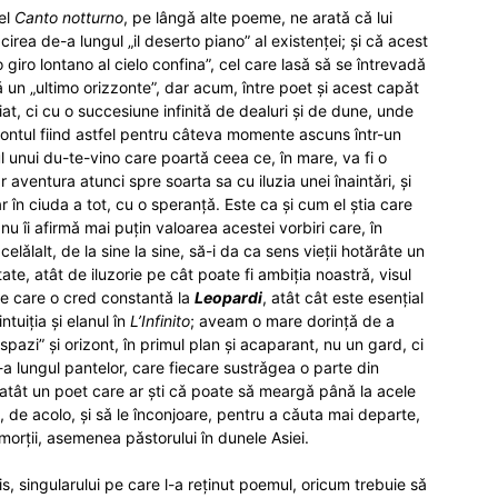
el
Canto notturno
, pe lângǎ alte poeme, ne aratǎ cǎ lui
cirea de-a lungul „il deserto piano” al existenței; și cǎ acest
 giro lontano al cielo confina”, cel care lasǎ sǎ se întrevadǎ
tǎ un „ultimo orizzonte”, dar acum, între poet și acest capǎt
at, ci cu o succesiune infinitǎ de dealuri și de dune, unde
ontul fiind astfel pentru câteva momente ascuns într-un
l unui du-te-vino care poartǎ ceea ce, în mare, va fi o
 aventura atunci spre soarta sa cu iluzia unei înaintǎri, și
dar în ciuda a tot, cu o speranțǎ. Este ca și cum el știa care
 îi afirmǎ mai puțin valoarea acestei vorbiri care, în
lǎlalt, de la sine la sine, să-i da ca sens vieții hotărâte un
itate, atât de iluzorie pe cât poate fi ambiția noastrǎ, visul
 pe care o cred constantǎ la
Leopardi
, atât cât este esențial
ntuiția și elanul în
L’Infinito
; aveam o mare dorințǎ de a
spazi” și orizont, în primul plan și acaparant, nu un gard, ci
-a lungul pantelor, care fiecare sustrǎgea o parte din
u atât un poet care ar ști cǎ poate sǎ meargǎ pânǎ la acele
e, de acolo, și sǎ le înconjoare, pentru a cǎuta mai departe,
morții, asemenea pǎstorului în dunele Asiei.
is, singularului pe care l-a reținut poemul, oricum trebuie sǎ