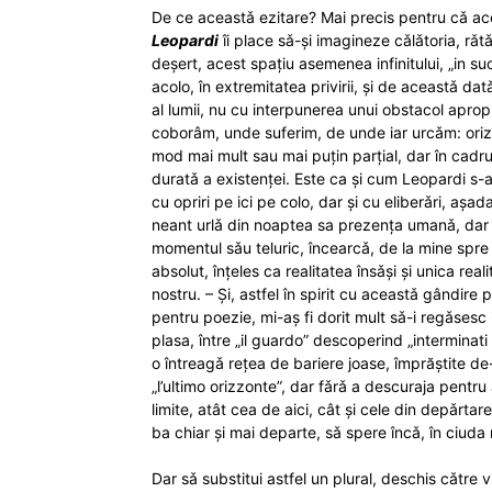
De ce aceastǎ ezitare? Mai precis pentru cǎ ac
Leopardi
îi place sǎ-și imagineze cǎlǎtoria, rǎtǎ
deșert, acest spațiu asemenea infinitului, „in suo
acolo, în extremitatea privirii, și de aceastǎ da
al lumii, nu cu interpunerea unui obstacol apropi
coborâm, unde suferim, de unde iar urcǎm: oriz
mod mai mult sau mai puțin parțial, dar în cadru
duratǎ a existenței. Este ca și cum Leopardi s-ar
cu opriri pe ici pe colo, dar și cu eliberǎri, așa
neant urlǎ din noaptea sa prezența umanǎ, dar nu
momentul sǎu teluric, încearcǎ, de la mine spre ce
absolut, înțeles ca realitatea însǎși și unica real
nostru. – Și, astfel în spirit cu aceastǎ gândire
pentru poezie, mi-aș fi dorit mult sǎ-i regǎsesc i
plasa, între „il guardo” descoperind „interminati 
o întreagǎ rețea de bariere joase, împrăștite de
„l’ultimo orizzonte”, dar fǎrǎ a descuraja pentr
limite, atât cea de aici, cât și cele din depǎrtar
ba chiar și mai departe, sǎ spere încǎ, în ciuda 
Dar sǎ substitui astfel un plural, deschis cǎtre v