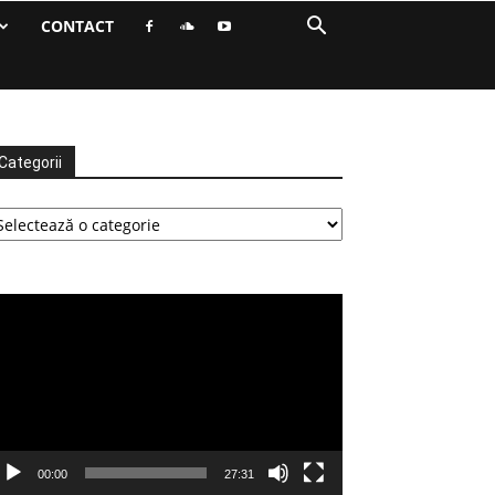
CONTACT
Categorii
tegorii
ayer
deo
00:00
27:31