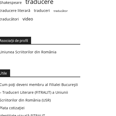
traducere
Shakespeare
traducere literară
traduceri
traducător
video
traducători
Asociații de profil
Uniunea Scriitorilor din România
Utile
Cum poți deveni membru al Filialei București
– Traduceri Literare (FITRALIT) a Uniunii
Scriitorilor din România (USR)
Plata cotizației
Identitate vizuală FITRALIT