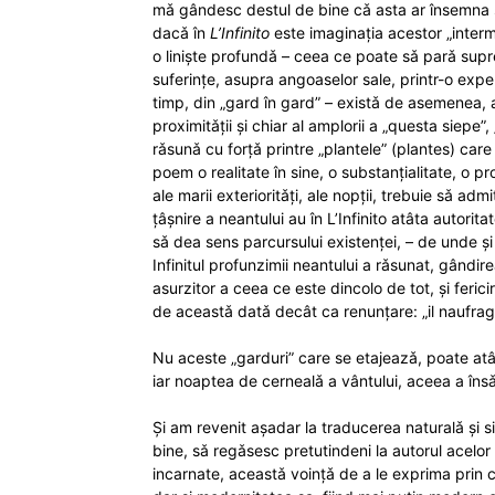
mǎ gândesc destul de bine cǎ asta ar însemna s
dacǎ în
L’Infinito
este imaginația acestor „intermi
o liniște profundǎ – ceea ce poate sǎ parǎ supre
suferințe, asupra angoaselor sale, printr-o exper
timp, din „gard în gard” – existǎ de asemenea, 
proximitǎții și chiar al amplorii a „questa siepe
rǎsunǎ cu forțǎ printre „plantele” (plantes) care
poem o realitate în sine, o substanțialitate, o p
ale marii exterioritǎți, ale nopții, trebuie sǎ a
țâșnire a neantului au în L’Infinito atâta autori
sǎ dea sens parcursului existenței, – de unde și
Infinitul profunzimii neantului a rǎsunat, gândi
asurzitor a ceea ce este dincolo de tot, și feri
de aceastǎ datǎ decât ca renunțare: „il naufrag
Nu aceste „garduri” care se etajeazǎ, poate atâ
iar noaptea de cernealǎ a vântului, aceea a însǎși
Și am revenit așadar la traducerea naturalǎ și s
bine, sǎ regǎsesc pretutindeni la autorul acelor
incarnate, aceastǎ voințǎ de a le exprima prin c