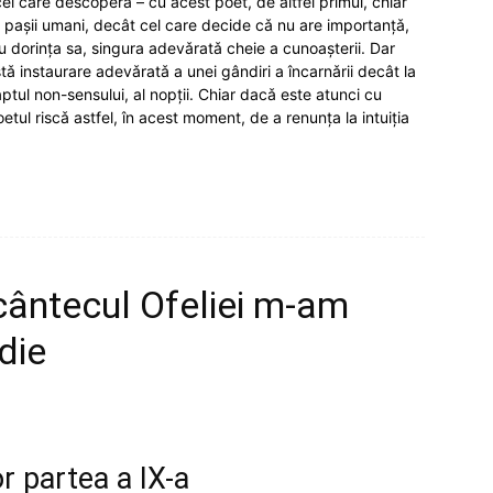
el care descoperǎ – cu acest poet, de altfel primul, chiar
ub pașii umani, decât cel care decide cǎ nu are importanțǎ,
 nu dorința sa, singura adevǎratǎ cheie a cunoașterii. Dar
 instaurare adevǎratǎ a unei gândiri a încarnǎrii decât la
aptul non-sensului, al nopții. Chiar dacǎ este atunci cu
etul riscǎ astfel, în acest moment, de a renunța la intuiția
cântecul Ofeliei m-am
die
r partea a IX-a