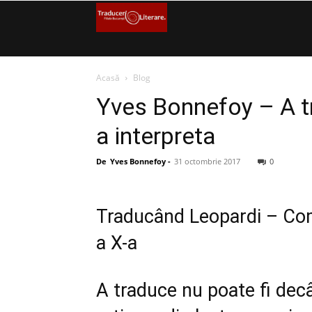
Filiala
București
Acasă
Blog
–
Yves Bonnefoy – A t
Traduceri
a interpreta
Literare
De
Yves Bonnefoy
-
31 octombrie 2017
0
(FITRALIT)
Traducând Leopardi – Com
–
a X-a
Uniunea
Scriitorilor
A traduce nu poate fi decâ