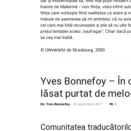
dar și modernitatea sa, fiind mai puțin modern c
înainte de Mallarmé – non-ființa, vidul infinit s
ființa care vorbește fiind realitatea ca atare și
trebuie de asemenea sǎ-mi amintesc cǎ nu existǎ
cel care mai întâi recunoaște și știe sǎ nu uite f
prețul tentației acelui „naufragar”. Chiar dacǎ po
sa cea mai înaltǎ.
Universit
©
é de Strasbourg, 2000
Yves Bonnefoy – În 
lăsat purtat de melo
De
Yves Bonnefoy
-
30 septembrie 2017
0
Comunitatea traducătorilo