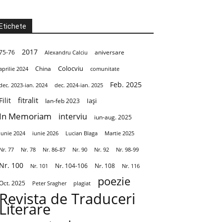
Etichete
2017
aniversare
75-76
Alexandru Calciu
Colocviu
aprilie 2024
China
comunitate
Feb. 2025
dec. 2023-ian. 2024
dec. 2024-ian. 2025
fitralit
Filit
Iași
Ian-feb 2023
In Memoriam
interviu
iun-aug. 2025
Iunie 2024
iunie 2026
Martie 2025
Lucian Blaga
Nr. 86-87
Nr. 90
Nr. 92
Nr. 98-99
Nr. 77
Nr. 78
Nr. 100
Nr. 104-106
Nr. 108
Nr. 101
Nr. 116
poezie
Oct. 2025
Peter Sragher
plagiat
Revista de Traduceri
Literare