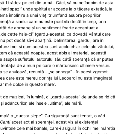
ǎ-l trǎdez pe cel din urmǎ. Cǎci, sǎ nu ne îndoim de asta,
nati spazi” unde spiritul ar accede la o tǎcere extaticǎ, la
ma împlinire a unei vieți triumfând asupra propriilor
iențǎ a sinelui care nu este posibilǎ decât în timp, prin
atât de aproape și un sentiment foarte accentuat al
”, „de cette haie-ci” (gardu-acesta): ca dovadǎ vântul care
 nu pot decât sǎ-i aparținǎ. Delimitarea, gardul, are în
rofunzime, și cum acestea sunt acolo chiar cele ale vântului,
dmitem cǎ aceastǎ noapte, acest abis al materiei, aceastǎ
tate asupra sufletului autorului sǎu câtǎ speranțǎ cǎ ar putea
 tentația de a muri pe care o mǎrturisesc ultimele versuri.
rea se anuleazǎ, renunțǎ – „se annega” – în acest zgomot
cirea care este mereu dorința lui Leopardi nu este imaginatǎ
ar m’è dolce in questo mare”.
t de muzical, în luminǎ, ci „gardu-acesta” de unde se ridicǎ
 adâncurilor, ele însele „ultime”, ale mǎrii.
implǎ a „questa siepe”. Cu siguranțǎ sunt tentat, o vǎd
Canti
acest act al speranței, acest vis al existenței
uvintele cele mai banale, care-i asigurǎ în ochii mei mǎreția