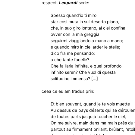
respect.
Leopardi
scrie:
Spesso quand’io ti miro
star cosi muta in sul deserto piano,
che, in suo giro lontano, al ciel confina,
ovver con la mia greggia
seguirmi viaggiando a mano a mano;
e quando miro in ciel arder le stelle;
dico fra me pensando:
a che tante facelle?
Che fa l’aria infinita, e quel profondo
infinito seren? Che vuol di questa
solitudine immensa? […]
ceea ce eu am tradus prin:
Et bien souvent, quand je te vois muette
Au dessus de pays déserts qui se déroulen
de toutes parts jusqu;à toucher le ciel,
On me suivre, main dans ma main près du 
partout au firmament brillant, brûlant, l’etoi