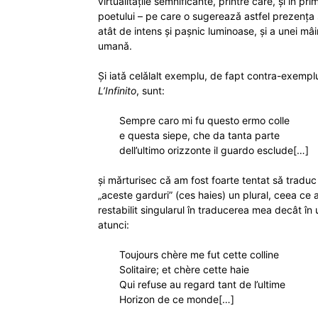
virtualitǎțile semnificante, printre care, și în pr
poetului – pe care o sugereazǎ astfel prezența s
atât de intens și pașnic luminoase, și a unei mâi
umanǎ.
Și iatǎ celǎlalt exemplu, de fapt contra-exemplu
L’Infinito
, sunt:
Sempre caro mi fu questo ermo colle
e questa siepe, che da tanta parte
dell’ultimo orizzonte il guardo esclude[…]
și mǎrturisec cǎ am fost foarte tentat sǎ traduc 
„aceste garduri” (ces haies) un plural, ceea ce a
restabilit singularul în traducerea mea decât în
atunci:
Toujours chère me fut cette colline
Solitaire; et chère cette haie
Qui refuse au regard tant de l’ultime
Horizon de ce monde[…]