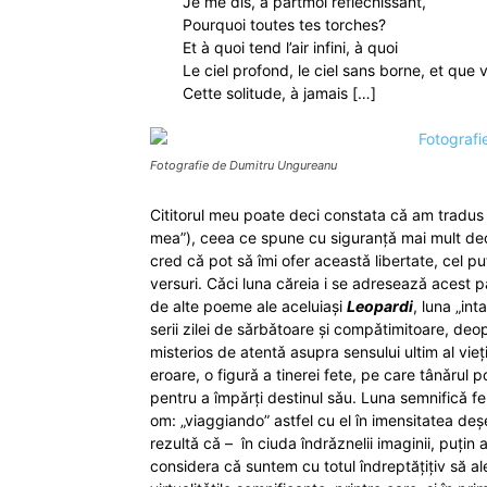
Je me dis, à partmoi réfléchissant,
Pourquoi toutes tes torches?
Et à quoi tend l’air infini, à quoi
Le ciel profond, le ciel sans borne, et que 
Cette solitude, à jamais […]
Fotografie de Dumitru Ungureanu
Cititorul meu poate deci constata cǎ am tradu
mea”), ceea ce spune cu siguranțǎ mai mult d
cred cǎ pot sǎ îmi ofer aceastǎ libertate, cel p
versuri. Cǎci luna căreia i se adreseazǎ acest p
de alte poeme ale aceluiași
Leopardi
, luna „int
serii zilei de sǎrbǎtoare și compǎtimitoare, deop
misterios de atentǎ asupra sensului ultim al vieț
eroare, o figurǎ a tinerei fete, pe care tânǎrul po
pentru a împǎrți destinul sǎu. Luna semnificǎ f
om: „viaggiando” astfel cu el în imensitatea deș
rezultǎ cǎ – în ciuda îndrǎznelii imaginii, puți
considera cǎ suntem cu totul îndreptățițiv să 