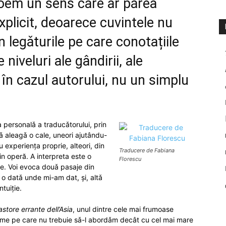
poem un sens care ar pǎrea
xplicit, deoarece cuvintele nu
n legǎturile pe care conotațiile
 niveluri ale gândirii, ale
, în cazul autorului, nu un simplu
a personalǎ a traducǎtorului, prin
 sǎ aleagǎ o cale, uneori ajutându-
u experiența proprie, alteori, din
Traducere de Fabiana
n operă. A interpreta este o
Florescu
are. Voi evoca douǎ pasaje din
, o datǎ unde mi-am dat, și, altǎ
tuiție.
store errante dell’Asia
, unul dintre cele mai frumoase
me pe care nu trebuie sǎ-l abordǎm decât cu cel mai mare