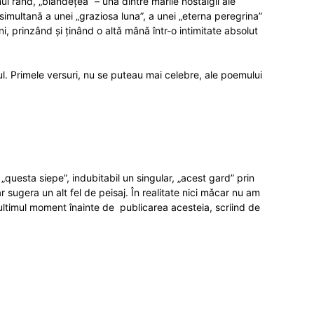
imul rând, „blândețea” – una dintre marile nostalgii ale
imultanǎ a unei „graziosa luna”, a unei „eterna peregrina”
ni, prinzând și ținând o altǎ mânǎ într-o intimitate absolut
l. Primele versuri, nu se puteau mai celebre, ale poemului
„questa siepe”, indubitabil un singular, „acest gard” prin
r sugera un alt fel de peisaj. În realitate nici mǎcar nu am
 ultimul moment înainte de publicarea acesteia, scriind de