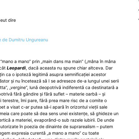
veut dire
s “mano a mano” prin „main dans ma main” („mâna în mâna
ecât
Leopardi
, dacǎ aceasta nu spune chiar altceva. Dar
uțin ca o ipotezǎ legitimǎ asupra semnificației acestor
ǎstor și nu înceteazǎ sǎ I se adreseze de-a lungul unei serii
atta”, „vergine”, lunǎ deopotrivǎ indiferentǎ ca destinatarǎ a
otrivǎ fǎrǎ gândire și fǎrǎ suflet – materie oarbǎ – și
ii terestre, îmi pare, fǎrǎ prea mare risc de a comite o
et a visat c-ar putea sǎ-i aparǎ în orizontul vieții sale
emeia care poate sǎ dea sens unei existențe, sǎ ghideze un
erticǎ a materiei, evaporând-o sub razele iubirii. De unde
n autorizate în poezia de dinainte de suprarealism – putem
alegem expresia curentǎ „a mano a mano” cu toate