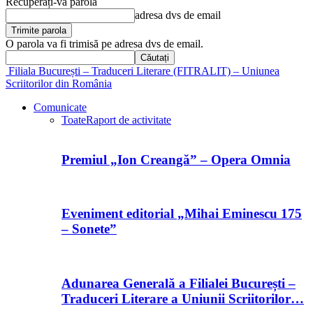
Recuperați-vă parola
adresa dvs de email
O parola va fi trimisă pe adresa dvs de email.
Filiala București – Traduceri Literare (FITRALIT) – Uniunea
Scriitorilor din România
Comunicate
Toate
Raport de activitate
Premiul „Ion Creangă” – Opera Omnia
Eveniment editorial „Mihai Eminescu 175
– Sonete”
Adunarea Generală a Filialei București –
Traduceri Literare a Uniunii Scriitorilor…