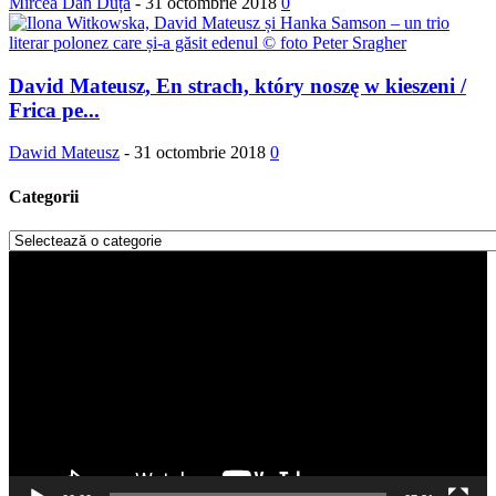
Mircea Dan Duță
-
31 octombrie 2018
0
David Mateusz, En strach, który noszę w kieszeni /
Frica pe...
Dawid Mateusz
-
31 octombrie 2018
0
Categorii
Categorii
Player
video