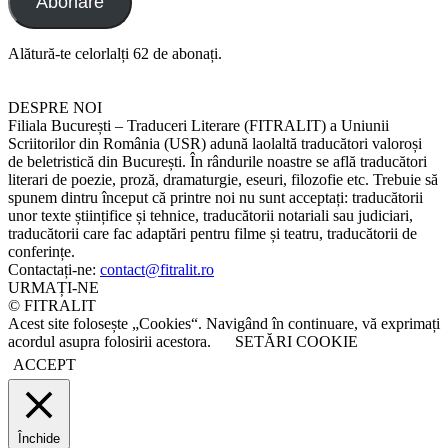
Abonare
Alătură-te celorlalți 62 de abonați.
DESPRE NOI
Filiala București – Traduceri Literare (FITRALIT) a Uniunii
Scriitorilor din România (USR) adună laolaltă traducători valoroși
de beletristică din București. În rândurile noastre se află traducători
literari de poezie, proză, dramaturgie, eseuri, filozofie etc. Trebuie să
spunem dintru început că printre noi nu sunt acceptați: traducătorii
unor texte științifice și tehnice, traducătorii notariali sau judiciari,
traducătorii care fac adaptări pentru filme și teatru, traducătorii de
conferințe.
Contactați-ne:
contact@fitralit.ro
URMAȚI-NE
© FITRALIT
Acest site folosește „Cookies“. Navigând în continuare, vă exprimați
acordul asupra folosirii acestora.
SETĂRI COOKIE
ACCEPT
Închide