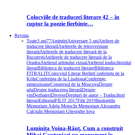
Colocviile de traduceri literare 42 – în
cuptor la poezie fierbinte…
Revista
Toate
3 ani
77
Amintiri
Aniversare 5 ani
Ateliere de
traducere literară
Atelierele de retroversiune
literară
Atelierele de traducere literară de la
București
Atelierele de traducere literară de la
Oradea
Atelierul artistului vizual
Atelierul traducătorului
literar
Biblioteca de traduceri literare
Biblioteca
FITRALIT
Colocviul Literar Berlin
Conferința de la
Köln
Conferința de la Lisabona
Conferințe,
simpozioane
Congresul de la Moscova
Despre
arta
Despre traducerea literară
Despre
vin
Dezbateri
Diverse
Drepturi de autor – Traducători
literari
Editorial
FILIT 2017
Filit 2019
Ilustrații
In
Memoriam Adela Motoc
In Memoriam Alexandru
Calciu
In Memoriam Gheorghe Iova
Luminița Voina-Răuț, Cum a construit
Mihai Cantuniari un monument în