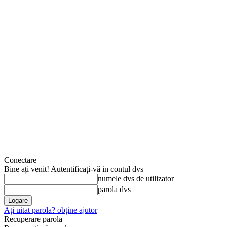
Conectare
Bine ați venit! Autentificați-vă in contul dvs
numele dvs de utilizator
parola dvs
Ați uitat parola? obține ajutor
Recuperare parola