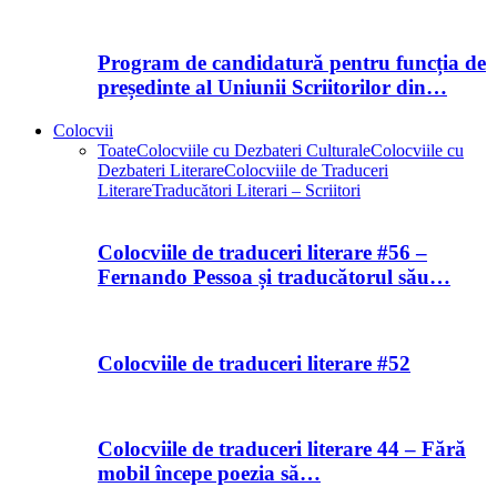
Program de candidatură pentru funcția de
președinte al Uniunii Scriitorilor din…
Colocvii
Toate
Colocviile cu Dezbateri Culturale
Colocviile cu
Dezbateri Literare
Colocviile de Traduceri
Literare
Traducători Literari – Scriitori
Colocviile de traduceri literare #56 –
Fernando Pessoa și traducătorul său…
Colocviile de traduceri literare #52
Colocviile de traduceri literare 44 – Fără
mobil începe poezia să…