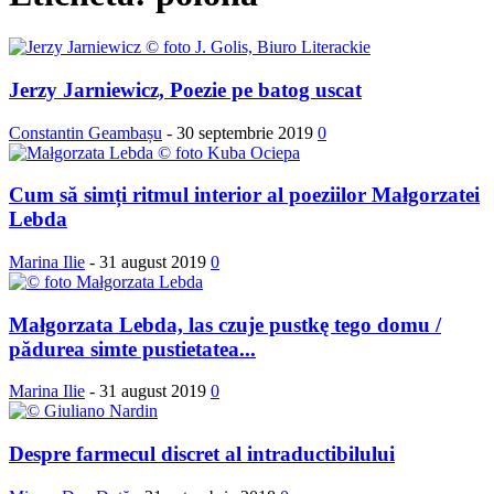
Jerzy Jarniewicz, Poezie pe batog uscat
Constantin Geambașu
-
30 septembrie 2019
0
Cum să simți ritmul interior al poeziilor Małgorzatei
Lebda
Marina Ilie
-
31 august 2019
0
Małgorzata Lebda, las czuje pustkę tego domu /
pădurea simte pustietatea...
Marina Ilie
-
31 august 2019
0
Despre farmecul discret al intraductibilului