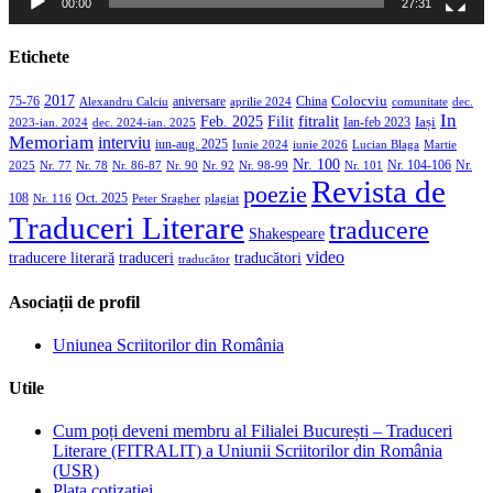
00:00
27:31
Etichete
2017
aniversare
Colocviu
75-76
aprilie 2024
China
dec.
Alexandru Calciu
comunitate
In
Filit
fitralit
Feb. 2025
Iași
2023-ian. 2024
dec. 2024-ian. 2025
Ian-feb 2023
Memoriam
interviu
iun-aug. 2025
Iunie 2024
iunie 2026
Martie
Lucian Blaga
Nr. 100
Nr. 104-106
Nr.
2025
Nr. 86-87
Nr. 90
Nr. 92
Nr. 98-99
Nr. 101
Nr. 77
Nr. 78
Revista de
poezie
108
Oct. 2025
Nr. 116
Peter Sragher
plagiat
Traduceri Literare
traducere
Shakespeare
video
traducere literară
traducători
traduceri
traducător
Asociații de profil
Uniunea Scriitorilor din România
Utile
Cum poți deveni membru al Filialei București – Traduceri
Literare (FITRALIT) a Uniunii Scriitorilor din România
(USR)
Plata cotizației