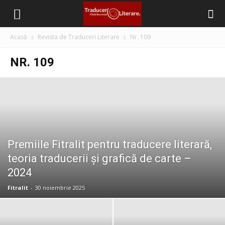
Filiala
Acasă
Revista de Traduceri Literare
Nr. 109
București
NR. 109
–
Traduceri
Premiile Fitralit pentru traducere literară,
teoria traducerii și grafică de carte –
2024
Literare
Fitralit
-
30 noiembrie 2025
(FITRALIT)