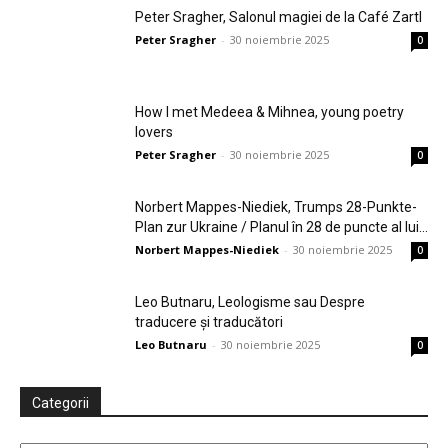
Peter Sragher, Salonul magiei de la Café Zartl
Peter Sragher
-
30 noiembrie 2025
0
How I met Medeea & Mihnea, young poetry
lovers
Peter Sragher
-
30 noiembrie 2025
0
Norbert Mappes-Niediek, Trumps 28-Punkte-
Plan zur Ukraine / Planul în 28 de puncte al lui...
Norbert Mappes-Niediek
-
30 noiembrie 2025
0
Leo Butnaru, Leologisme sau Despre
traducere și traducători
Leo Butnaru
-
30 noiembrie 2025
0
Categorii
Categorii