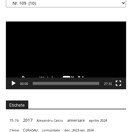
Player
video
00:00
27:31
Etichete
2017
aniversare
75-76
aprilie 2024
Alexandru Calciu
Colocviu
China
dec. 2023-ian. 2024
comunitate