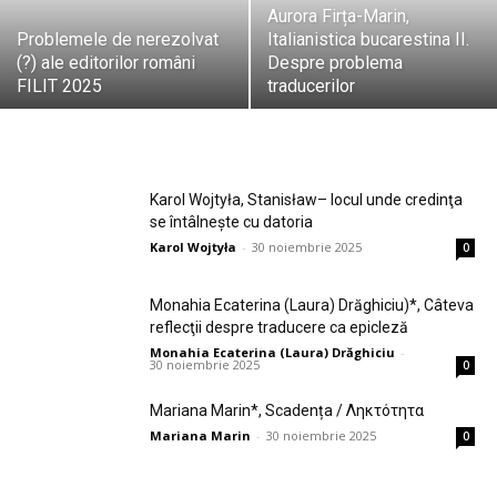
Aurora Firța-Marin,
Problemele de nerezolvat
Italianistica bucarestina II.
(?) ale editorilor români
Despre problema
–
FILIT 2025
traducerilor
Uniunea
Karol Wojtyła, Stanisław– locul unde credinţa
se întâlneşte cu datoria
Karol Wojtyła
-
30 noiembrie 2025
0
Scriitorilor
Monahia Ecaterina (Laura) Drăghiciu)*, Câteva
reflecţii despre traducere ca epicleză
din
Monahia Ecaterina (Laura) Drăghiciu
-
30 noiembrie 2025
0
Mariana Marin*, Scadența / Ληκτότητα
România
Mariana Marin
-
30 noiembrie 2025
0