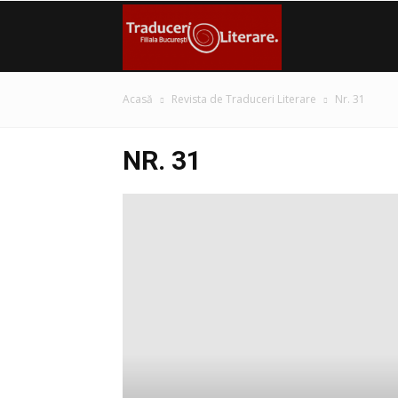
Filiala
Acasă
Revista de Traduceri Literare
Nr. 31
București
NR. 31
–
Traduceri
Literare
(FITRALIT)