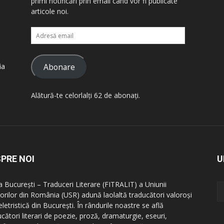
primi notificări prin email când vor fi publicate
articole noi.
Adresă
email
Abonare
ia
Alătură-te celorlalți 62 de abonați.
PRE NOI
U
la București – Traduceri Literare (FITRALIT) a Uniunii
itorilor din România (USR) adună laolaltă traducători valoroși
letristică din București. În rândurile noastre se află
cători literari de poezie, proză, dramaturgie, eseuri,