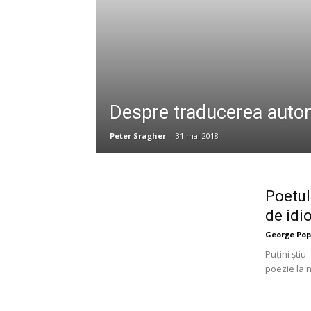
–
Uniunea
Despre traducerea auto
Peter Sragher
-
31 mai 2018
Scriitorilor
Poetul
de idi
din
George Po
Puțini știu
poezie la n
România