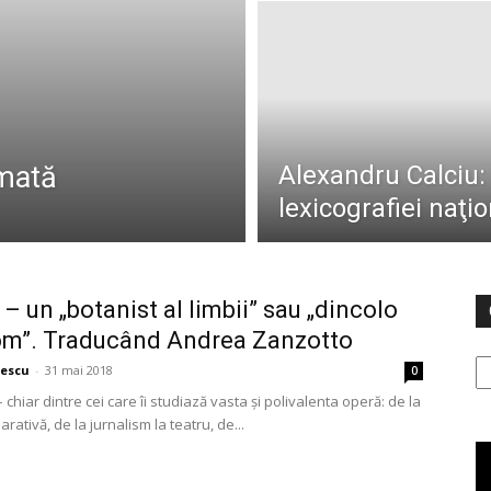
mată
Alexandru Calciu: 
lexicografiei naţi
 – un „botanist al limbii” sau „dincolo
om”. Traducând Andrea Zanzotto
Ca
pescu
-
31 mai 2018
0
 – chiar dintre cei care îi studiază vasta și polivalenta operă: de la
arativă, de la jurnalism la teatru, de...
Pl
vi