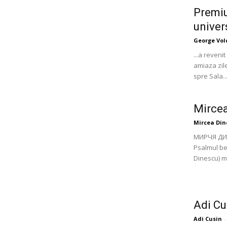
Premiu
univer
George Vol
...a reveni
amiaza zil
spre Sala..
Mircea
Mircea Din
МИРЧЯ ДИ
Psalmul beț
Dinescu) m-
Adi Cu
Adi Cusin
-