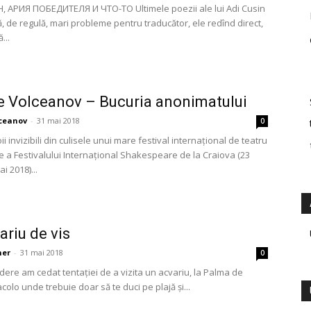
 АРИЯ ПОБЕДИТЕЛЯ И ЧТО-ТО Ultimele poezii ale lui Adi Cusin
, de regulă, mari probleme pentru traducător, ele redînd direct,
...
 Volceanov – Bucuria anonimatului
ceanov
-
31 mai 2018
0
i invizibili din culisele unui mare festival internațional de teatru
ie a Festivalului Internațional Shakespeare de la Craiova (23
i 2018)...
ariu de vis
her
-
31 mai 2018
0
dere am cedat tentației de a vizita un acvariu, la Palma de
acolo unde trebuie doar să te duci pe plajă și...