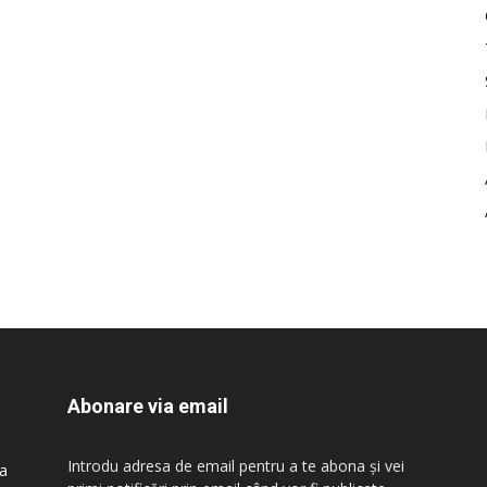
Abonare via email
Introdu adresa de email pentru a te abona și vei
 a