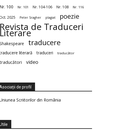
Nr. 100
Nr. 104-106
Nr. 108
Nr. 101
Nr. 116
poezie
Oct. 2025
Peter Sragher
plagiat
Revista de Traduceri
Literare
traducere
Shakespeare
traducere literară
traduceri
traducător
video
traducători
Asociații de profil
Uniunea Scriitorilor din România
Utile