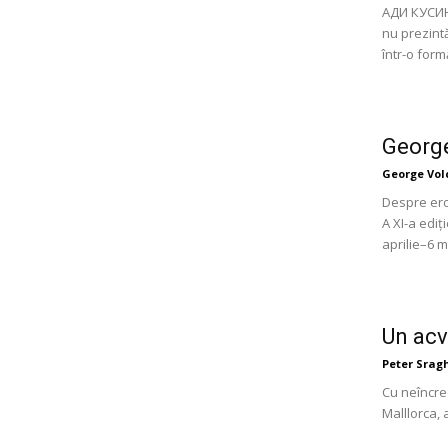
АДИ КУСИН,
nu prezintă
într-o formă
George
George Vol
Despre eroi
A XI-a ediț
aprilie–6 ma
Un acv
Peter Srag
Cu neîncre
Malllorca, 