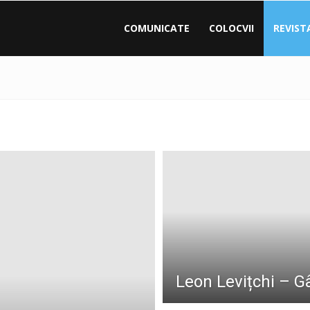
COMUNICATE
COLOCVII
REVIST
Leon Levițchi – G