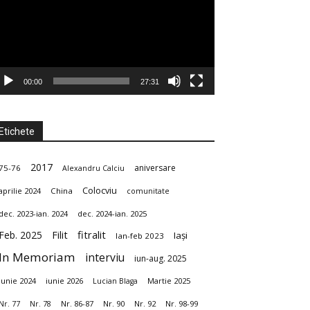
00:00
27:31
Etichete
2017
aniversare
75-76
Alexandru Calciu
Colocviu
aprilie 2024
China
comunitate
dec. 2023-ian. 2024
dec. 2024-ian. 2025
fitralit
Feb. 2025
Filit
Iași
Ian-feb 2023
In Memoriam
interviu
iun-aug. 2025
Iunie 2024
iunie 2026
Martie 2025
Lucian Blaga
Nr. 86-87
Nr. 90
Nr. 92
Nr. 98-99
Nr. 77
Nr. 78