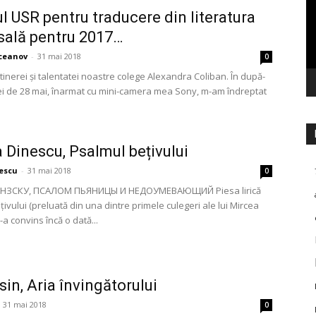
l USR pentru traducere din literatura
sală pentru 2017…
ceanov
-
31 mai 2018
0
t tinerei şi talentatei noastre colege Alexandra Coliban. În după-
ei de 28 mai, înarmat cu mini-camera mea Sony, m-am îndreptat
.
 Dinescu, Psalmul bețivului
escu
-
31 mai 2018
0
НЗСКУ, ПСАЛОМ ПЬЯНИЦЫ И НЕДОУМЕВАЮЩИЙ Piesa lirică
ivului (preluată din una dintre primele culegeri ale lui Mircea
a convins încă o dată...
sin, Aria învingătorului
31 mai 2018
0