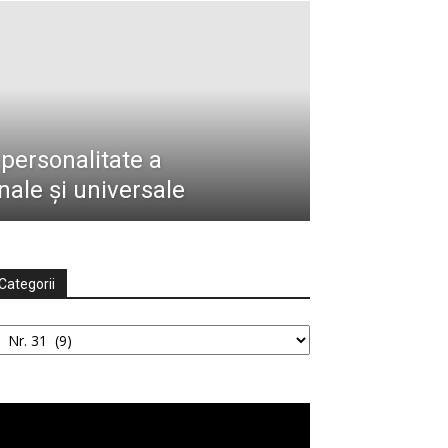
personalitate a
onale şi universale
Categorii
tegorii
ayer
deo