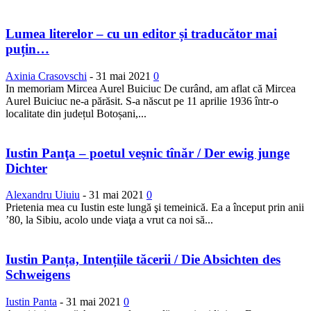
Lumea literelor – cu un editor și traducător mai
puțin…
Axinia Crasovschi
-
31 mai 2021
0
In memoriam Mircea Aurel Buiciuc De curând, am aflat că Mircea
Aurel Buiciuc ne-a părăsit. S-a născut pe 11 aprilie 1936 într-o
localitate din județul Botoșani,...
Iustin Panţa – poetul veşnic tînăr / Der ewig junge
Dichter
Alexandru Uiuiu
-
31 mai 2021
0
Prietenia mea cu Iustin este lungă şi temeinică. Ea a început prin anii
’80, la Sibiu, acolo unde viaţa a vrut ca noi să...
Iustin Panța, Intențiile tăcerii / Die Absichten des
Schweigens
Iustin Panta
-
31 mai 2021
0