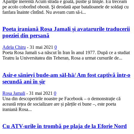
Apariţie inerentă Acum strada e goală, pustie şi linişte. Eu treceam
pe acolo coborînd obosit. Şi deodată apar batalioanele de soldaţi cu
fanfara înainte cîntînd. Nu aveam cum să-i...
Poeta iraniană Rosa Jamali și avatarurile traducerii
poeziei din persană
Adela Chiru
-
31 mai 2021
0
Poeta Rosa Jamali s-a născut în Iran în anul 1977. După ce a studiat
Teatru la Universitatea din Teheran, Rosa a urmat cursurile de...
Asir-e sānieyi bude-am sāl-hā/ Am fost captivă într-o
secundă ani în șir
Rosa Jamali
-
31 mai 2021
0
Una din descoperirile noastre pe Facebook – o demonstrație că
această rețea de socializare are și părțile ei bune –, este poeta
iraniană Rosa...
Cu ATV-urile în trombă pe plaja de la Eforie Nord