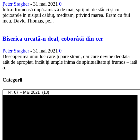
Peter Sragher
-
31 mai 2021
0
Într-o frumoasă după-amiază de mai, sprijinit de stânci și cu
picioarele în nisipul călduț, meditam, privind marea. Eram cu fiul
meu, David Thomas, pe...
Biserica urcată-n deal, coborâtă din cer
Peter Sragher
-
31 mai 2021
0
Descoperirea unui loc care-ți pare străin, dar care devine deodată
atât de apropiat, încât îți umple inima de spiritualitate și frumos – iată
o...
Categorii
Categorii
Player
video