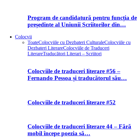
Program de candidatură pentru funcția de
președinte al Uniunii Scriitorilor din…
Colocvii
Toate
Colocviile cu Dezbateri Culturale
Colocviile cu
Dezbateri Literare
Colocviile de Traduceri
Literare
Traducători Literari – Scriitori
Colocviile de traduceri literare #56 –
Fernando Pessoa și traducătorul său…
Colocviile de traduceri literare #52
Colocviile de traduceri literare 44 – Fără
mobil începe poezia să…