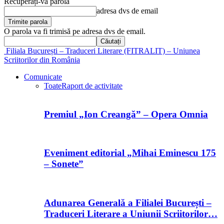
Recuperați-vă parola
adresa dvs de email
O parola va fi trimisă pe adresa dvs de email.
Filiala București – Traduceri Literare (FITRALIT) – Uniunea
Scriitorilor din România
Comunicate
Toate
Raport de activitate
Premiul „Ion Creangă” – Opera Omnia
Eveniment editorial „Mihai Eminescu 175
– Sonete”
Adunarea Generală a Filialei București –
Traduceri Literare a Uniunii Scriitorilor…