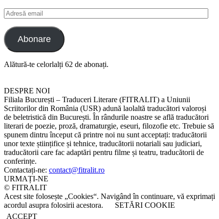
Adresă
email
Abonare
Alătură-te celorlalți 62 de abonați.
DESPRE NOI
Filiala București – Traduceri Literare (FITRALIT) a Uniunii
Scriitorilor din România (USR) adună laolaltă traducători valoroși
de beletristică din București. În rândurile noastre se află traducători
literari de poezie, proză, dramaturgie, eseuri, filozofie etc. Trebuie să
spunem dintru început că printre noi nu sunt acceptați: traducătorii
unor texte științifice și tehnice, traducătorii notariali sau judiciari,
traducătorii care fac adaptări pentru filme și teatru, traducătorii de
conferințe.
Contactați-ne:
contact@fitralit.ro
URMAȚI-NE
© FITRALIT
Acest site folosește „Cookies“. Navigând în continuare, vă exprimați
acordul asupra folosirii acestora.
SETĂRI COOKIE
ACCEPT