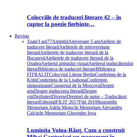
Colocviile de traduceri literare 42 – în
cuptor la poezie fierbinte…
Revista
Toate
3 ani
77
Amintiri
Aniversare 5 ani
Ateliere de
traducere literară
Atelierele de retroversiune
literară
Atelierele de traducere literară de la
București
Atelierele de traducere literară de la
Oradea
Atelierul artistului vizual
Atelierul traducătorului
literar
Biblioteca de traduceri literare
Biblioteca
FITRALIT
Colocviul Literar Berlin
Conferința de la
Köln
Conferința de la Lisabona
Conferințe,
simpozioane
Congresul de la Moscova
Despre
arta
Despre traducerea literară
Despre
vin
Dezbateri
Diverse
Drepturi de autor – Traducători
literari
Editorial
FILIT 2017
Filit 2019
Ilustrații
In
Memoriam Adela Motoc
In Memoriam Alexandru
Calciu
In Memoriam Gheorghe Iova
Luminița Voina-Răuț, Cum a construit
Mihai Cantuniari un monument în