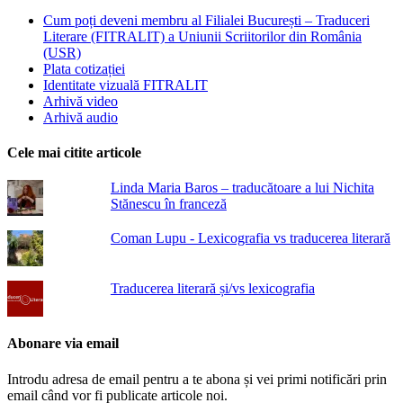
Cum poți deveni membru al Filialei București – Traduceri
Literare (FITRALIT) a Uniunii Scriitorilor din România
(USR)
Plata cotizației
Identitate vizuală FITRALIT
Arhivă video
Arhivă audio
Cele mai citite articole
Linda Maria Baros – traducătoare a lui Nichita
Stănescu în franceză
Coman Lupu - Lexicografia vs traducerea literară
Traducerea literară și/vs lexicografia
Abonare via email
Introdu adresa de email pentru a te abona și vei primi notificări prin
email când vor fi publicate articole noi.