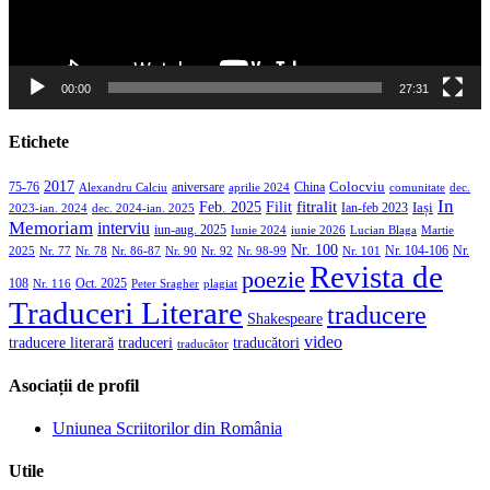
00:00
27:31
Etichete
2017
aniversare
Colocviu
75-76
aprilie 2024
China
dec.
Alexandru Calciu
comunitate
In
Filit
fitralit
Feb. 2025
Iași
2023-ian. 2024
dec. 2024-ian. 2025
Ian-feb 2023
Memoriam
interviu
iun-aug. 2025
Iunie 2024
iunie 2026
Martie
Lucian Blaga
Nr. 100
Nr. 104-106
Nr.
2025
Nr. 86-87
Nr. 90
Nr. 92
Nr. 98-99
Nr. 101
Nr. 77
Nr. 78
Revista de
poezie
108
Oct. 2025
Nr. 116
Peter Sragher
plagiat
Traduceri Literare
traducere
Shakespeare
video
traducere literară
traducători
traduceri
traducător
Asociații de profil
Uniunea Scriitorilor din România
Utile