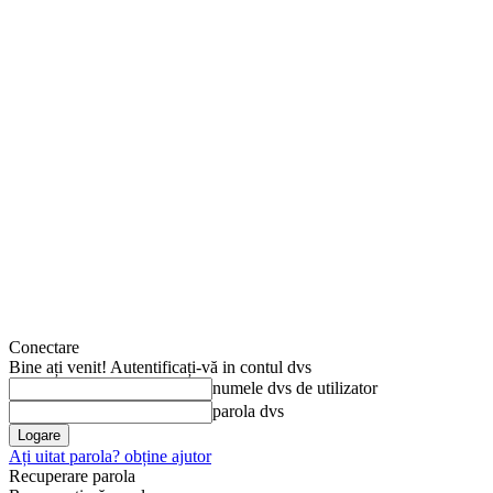
Conectare
Bine ați venit! Autentificați-vă in contul dvs
numele dvs de utilizator
parola dvs
Ați uitat parola? obține ajutor
Recuperare parola