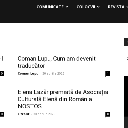
COMUNICATE
COLOCVII
REVISTA
Ca
-l
Coman Lupu, Cum am devenit
traducător
Coman Lupu
-
30 aprilie 2025
0
1
Pl
vi
Elena Lazăr premiată de Asociația
Culturală Elenă din România
NOSTOS
Fitralit
-
30 aprilie 2025
0
0