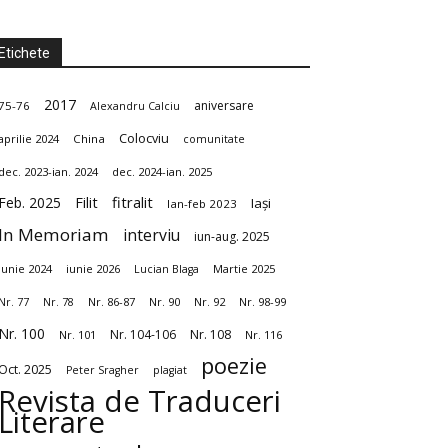
Etichete
2017
aniversare
75-76
Alexandru Calciu
Colocviu
aprilie 2024
China
comunitate
dec. 2023-ian. 2024
dec. 2024-ian. 2025
fitralit
Feb. 2025
Filit
Iași
Ian-feb 2023
In Memoriam
interviu
iun-aug. 2025
Iunie 2024
iunie 2026
Martie 2025
Lucian Blaga
Nr. 86-87
Nr. 90
Nr. 92
Nr. 98-99
Nr. 77
Nr. 78
Nr. 100
Nr. 104-106
Nr. 108
Nr. 101
Nr. 116
poezie
Oct. 2025
Peter Sragher
plagiat
Revista de Traduceri
Literare