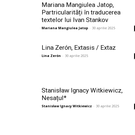
din
Mariana Mangiulea Jatop,
Partricularități în traducerea
România
textelor lui Ivan Stankov
Mariana Mangiulea Jatop
-
30 aprilie 2025
Lina Zerón, Extasis / Extaz
Lina Zerón
-
30 aprilie 2025
Stanisław Ignacy Witkiewicz,
Nesațul*
Stanisław Ignacy Witkiewicz
-
30 aprilie 2025