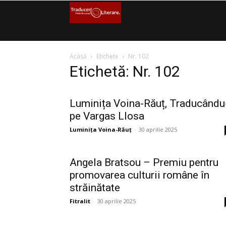
Filiala
București
Acasă
Etichete
Nr. 102
–
Etichetă: Nr. 102
Traduceri
Luminița Voina-Răuț, Traducându
Literare
pe Vargas Llosa
Luminița Voina-Răuț
-
30 aprilie 2025
(FITRALIT)
–
Angela Bratsou – Premiu pentru
promovarea culturii române în
Uniunea
străinătate
Fitralit
-
30 aprilie 2025
Scriitorilor