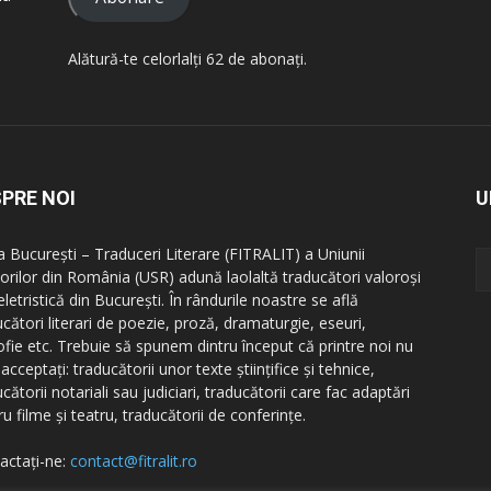
Alătură-te celorlalți 62 de abonați.
PRE NOI
U
la București – Traduceri Literare (FITRALIT) a Uniunii
itorilor din România (USR) adună laolaltă traducători valoroși
letristică din București. În rândurile noastre se află
cători literari de poezie, proză, dramaturgie, eseuri,
zofie etc. Trebuie să spunem dintru început că printre noi nu
acceptați: traducătorii unor texte științifice și tehnice,
cătorii notariali sau judiciari, traducătorii care fac adaptări
u filme și teatru, traducătorii de conferințe.
actați-ne:
contact@fitralit.ro