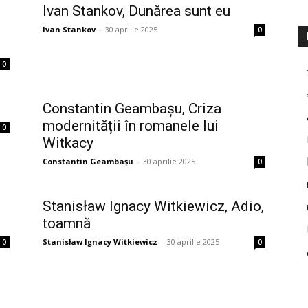
Ivan Stankov, Dunărea sunt eu
Ivan Stankov
-
30 aprilie 2025
0
0
Constantin Geambașu, Criza
modernității în romanele lui
0
Witkacy
Constantin Geambașu
-
30 aprilie 2025
0
Stanisław Ignacy Witkiewicz, Adio,
toamnă
Stanisław Ignacy Witkiewicz
-
30 aprilie 2025
0
0