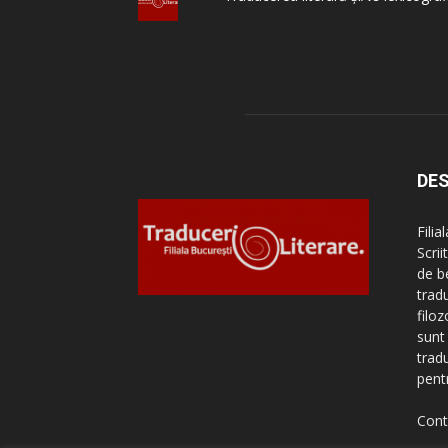
DES
Filia
Scri
de be
tradu
filo
sunt 
tradu
pentr
Cont