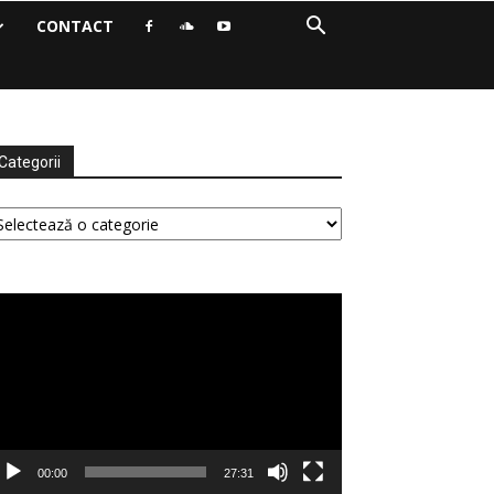
CONTACT
Categorii
tegorii
ayer
deo
00:00
27:31