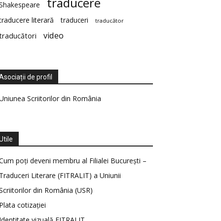
traducere
Shakespeare
traducere literară
traduceri
traducător
video
traducători
Asociații de profil
Uniunea Scriitorilor din România
Utile
Cum poți deveni membru al Filialei București –
Traduceri Literare (FITRALIT) a Uniunii
Scriitorilor din România (USR)
Plata cotizației
Identitate vizuală FITRALIT