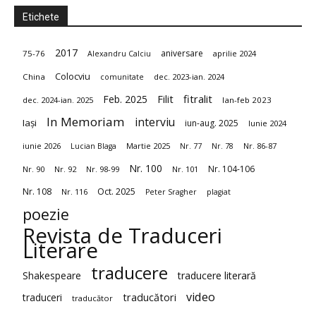
Etichete
2017
aniversare
75-76
aprilie 2024
Alexandru Calciu
Colocviu
China
dec. 2023-ian. 2024
comunitate
fitralit
Feb. 2025
Filit
dec. 2024-ian. 2025
Ian-feb 2023
In Memoriam
interviu
Iași
iun-aug. 2025
Iunie 2024
iunie 2026
Martie 2025
Nr. 86-87
Lucian Blaga
Nr. 77
Nr. 78
Nr. 100
Nr. 104-106
Nr. 90
Nr. 92
Nr. 98-99
Nr. 101
Nr. 108
Oct. 2025
Nr. 116
Peter Sragher
plagiat
poezie
Revista de Traduceri
Literare
traducere
Shakespeare
traducere literară
video
traduceri
traducători
traducător