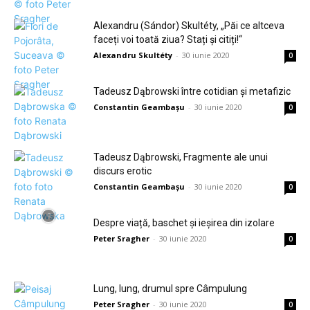
Alexandru (Sándor) Skultéty, „Păi ce altceva
faceți voi toată ziua? Stați și citiți!“
Alexandru Skultéty
-
30 iunie 2020
0
Tadeusz Dąbrowski între cotidian și metafizic
Constantin Geambașu
-
30 iunie 2020
0
Tadeusz Dąbrowski, Fragmente ale unui
discurs erotic
Constantin Geambașu
-
30 iunie 2020
0
Despre viață, baschet și ieșirea din izolare
Peter Sragher
-
30 iunie 2020
0
Lung, lung, drumul spre Câmpulung
Peter Sragher
-
30 iunie 2020
0