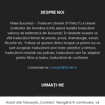
DESPRE NOI
Filiala București – Traduceri Literare (FITRALIT) a Uniunii
Scriitorilor din România (USR) adună laolaltă traducători
valoroși de beletristică din București. În rândurile noastre se
află traducători literari de poezie, proză, dramaturgie, eseuri,
filozofie etc. Trebuie să spunem dintru început că printre noi nu
sunt acceptați: traducătorii unor texte științifice și tehnice,
traducătorii notariali sau judiciari, traducătorii care fac adaptări
pentru filme și teatru, traducătorii de conferințe.
Contactați-ne:
contact@fitralit.ro
URMAȚI-NE
Acest site folosește „Cookies“. Navigând în continuare, vă