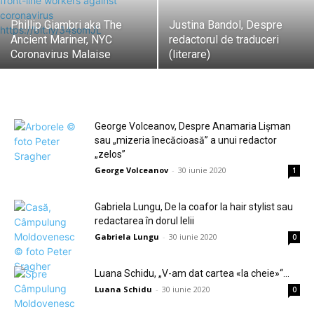
Phillip Giambri aka The
Justina Bandol, Despre
Ancient Mariner, NYC
redactorul de traduceri
–
Coronavirus Malaise
(literare)
Uniunea
George Volceanov, Despre Anamaria Lișman
sau „mizeria înecăcioasă” a unui redactor
„zelos”
Scriitorilor
George Volceanov
-
30 iunie 2020
1
Gabriela Lungu, De la coafor la hair stylist sau
din
redactarea în dorul lelii
Gabriela Lungu
-
30 iunie 2020
0
România
Luana Schidu, „V-am dat cartea «la cheie»“…
Luana Schidu
-
30 iunie 2020
0