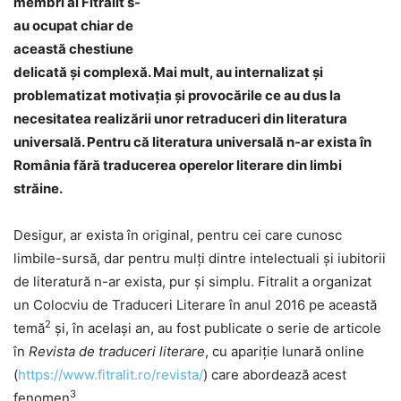
membri ai Fitralit s-
au ocupat chiar de
această chestiune
delicată și complexă. Mai mult, au internalizat și
problematizat motivația și provocările ce au dus la
necesitatea realizării unor retraduceri din literatura
universală. Pentru că literatura universală n-ar exista în
România fără traducerea operelor literare din limbi
străine.
Desigur, ar exista în original, pentru cei care cunosc
limbile-sursă, dar pentru mulți dintre intelectuali și iubitorii
de literatură n-ar exista, pur și simplu. Fitralit a organizat
un Colocviu de Traduceri Literare în anul 2016 pe această
2
temă
și, în același an, au fost publicate o serie de articole
în
Revista de traduceri literare
, cu apariție lunară online
(
https://www.fitralit.ro/revista/
) care abordează acest
3
fenomen
.