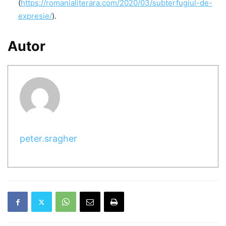
(
https://romanialiterara.com/2020/03/subterfugiul-de-
expresie/
).
Autor
peter.sragher