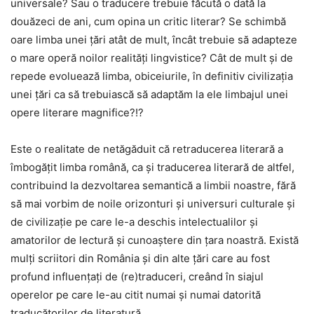
universale? Sau o traducere trebuie făcută o dată la
douăzeci de ani, cum opina un critic literar? Se schimbă
oare limba unei țări atât de mult, încât trebuie să adapteze
o mare operă noilor realități lingvistice? Cât de mult și de
repede evoluează limba, obiceiurile, în definitiv civilizația
unei țări ca să trebuiască să adaptăm la ele limbajul unei
opere literare magnifice?!?
Este o realitate de netăgăduit că retraducerea literară a
îmbogățit limba română, ca și traducerea literară de altfel,
contribuind la dezvoltarea semantică a limbii noastre, fără
să mai vorbim de noile orizonturi și universuri culturale și
de civilizație pe care le-a deschis intelectualilor și
amatorilor de lectură și cunoaștere din țara noastră. Există
mulți scriitori din România și din alte țări care au fost
profund influențați de (re)traduceri, creând în siajul
operelor pe care le-au citit numai și numai datorită
traducătorilor de literatură.