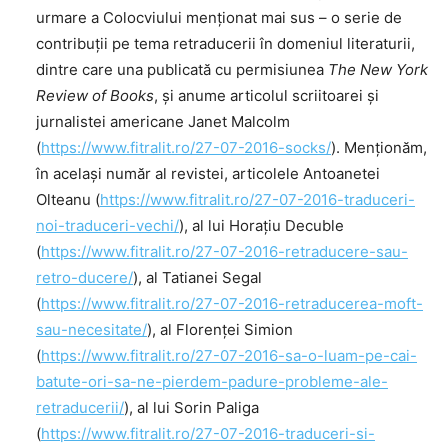
urmare a Colocviului menționat mai sus – o serie de
contribuții pe tema retraducerii în domeniul literaturii,
dintre care una publicată cu permisiunea
The New York
Review of Books
, și anume articolul scriitoarei și
jurnalistei americane Janet Malcolm
(
https://www.fitralit.ro/27-07-2016-socks/
). Menționăm,
în același număr al revistei, articolele Antoanetei
Olteanu (
https://www.fitralit.ro/27-07-2016-traduceri-
noi-traduceri-vechi/
), al lui Horațiu Decuble
(
https://www.fitralit.ro/27-07-2016-retraducere-sau-
retro-ducere/
), al Tatianei Segal
(
https://www.fitralit.ro/27-07-2016-retraducerea-moft-
sau-necesitate/
), al Florenței Simion
(
https://www.fitralit.ro/27-07-2016-sa-o-luam-pe-cai-
batute-ori-sa-ne-pierdem-padure-probleme-ale-
retraducerii/
), al lui Sorin Paliga
(
https://www.fitralit.ro/27-07-2016-traduceri-si-