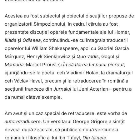
Acestea au fost subiectul și obiectul discuțiilor propuse de
organizatorii Simpozionului, în cadrul căruia au fost
prezentate discuției operele fundamentale ale lui Homer,
Iliada
și
Odiseea
, continuându-se cu integrala traducerii
operelor lui William Shakespeare, apoi cu Gabriel García
Márquez, Henryk Sienkiewicz și
Quo vadis
, Gogol și
Mantaua
, Marcel Proust și
În căutarea timpului pierdut
,
ajungându-se la poetul ceh Vladimír Holan, la dramaturgul
ceh Václav Havel, precum și la retraducerea în română a
secțiunii franceze din
Jurnalul
lui Jeni Acterian – pentru a
da numai câteva exemple.
Am avut și un caz special de retraducere: este vorba de
autoretraducere
. Universitarul George Grigore a simțit
nevoia, după zece ani, să publice o nouă versiune a
romanului filosofic al lui Ibn Tufayl,
Din tainele