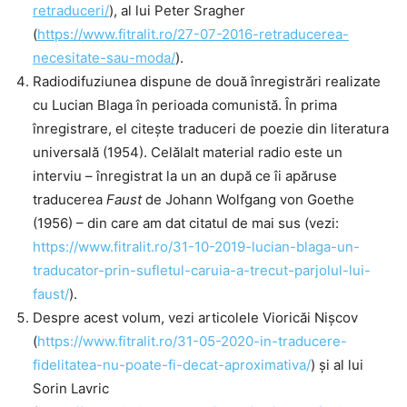
retraduceri/
), al lui Peter Sragher
(
https://www.fitralit.ro/27-07-2016-retraducerea-
necesitate-sau-moda/
).
Radiodifuziunea dispune de două înregistrări realizate
cu Lucian Blaga în perioada comunistă. În prima
înregistrare, el citește traduceri de poezie din literatura
universală (1954). Celălalt material radio este un
interviu – înregistrat la un an după ce îi apăruse
traducerea
Faust
de Johann Wolfgang von Goethe
(1956) – din care am dat citatul de mai sus (vezi:
https://www.fitralit.ro/31-10-2019-lucian-blaga-un-
traducator-prin-sufletul-caruia-a-trecut-parjolul-lui-
faust/
).
Despre acest volum, vezi articolele Vioricăi Nișcov
(
https://www.fitralit.ro/31-05-2020-in-traducere-
fidelitatea-nu-poate-fi-decat-aproximativa/
) și al lui
Sorin Lavric