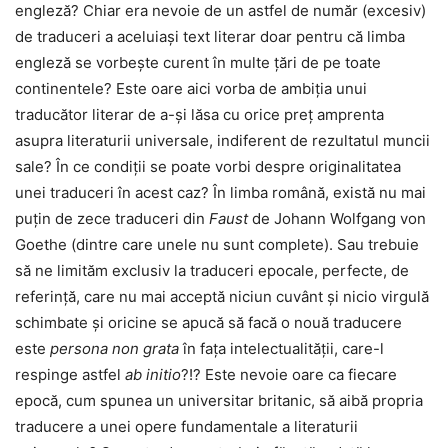
engleză? Chiar era nevoie de un astfel de număr (excesiv)
de traduceri a aceluiași text literar doar pentru că limba
engleză se vorbește curent în multe țări de pe toate
continentele? Este oare aici vorba de ambiția unui
traducător literar de a-și lăsa cu orice preț amprenta
asupra literaturii universale, indiferent de rezultatul muncii
sale? În ce condiții se poate vorbi despre originalitatea
unei traduceri în acest caz? În limba română, există nu mai
puțin de zece traduceri din
Faust
de Johann Wolfgang von
Goethe (dintre care unele nu sunt complete). Sau trebuie
să ne limităm exclusiv la traduceri epocale, perfecte, de
referință, care nu mai acceptă niciun cuvânt și nicio virgulă
schimbate și oricine se apucă să facă o nouă traducere
este
persona non grata
în fața intelectualității, care-l
respinge astfel
ab initio
?!? Este nevoie oare ca fiecare
epocă, cum spunea un universitar britanic, să aibă propria
traducere a unei opere fundamentale a literaturii