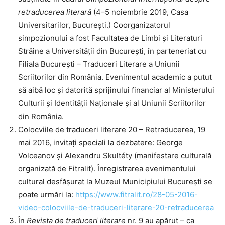
retraducerea literară
(4–5 noiembrie 2019, Casa
Universitarilor, București.) Coorganizatorul
simpozionului a fost Facultatea de Limbi și Literaturi
Străine a Universității din București, în parteneriat cu
Filiala București – Traduceri Literare a Uniunii
Scriitorilor din România. Evenimentul academic a putut
să aibă loc și datorită sprijinului financiar al Ministerului
Culturii și Identității Naționale și al Uniunii Scriitorilor
din România.
Colocviile de traduceri literare 20 – Retraducerea, 19
mai 2016, invitați speciali la dezbatere: George
Volceanov și Alexandru Skultéty (manifestare culturală
organizată de Fitralit). Înregistrarea evenimentului
cultural desfășurat la Muzeul Municipiului București se
poate urmări la:
https://www.fitralit.ro/28-05-2016-
video-colocviile-de-traduceri-literare-20-retraducerea
În
Revista de traduceri literare
nr. 9 au apărut – ca