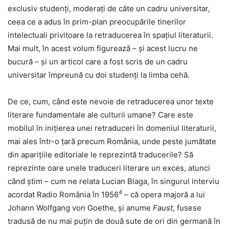
exclusiv studenți, moderați de câte un cadru universitar,
ceea ce a adus în prim-plan preocupările tinerilor
intelectuali privitoare la retraducerea în spațiul literaturii.
Mai mult, în acest volum figurează – și acest lucru ne
bucură – și un articol care a fost scris de un cadru
universitar împreună cu doi studenți la limba cehă.
De ce, cum, când este nevoie de retraducerea unor texte
literare fundamentale ale culturii umane? Care este
mobilul în inițierea unei retraduceri în domeniul literaturii,
mai ales într-o țară precum România, unde peste jumătate
din aparițiile editoriale le reprezintă traducerile? Să
reprezinte oare unele traduceri literare un exces, atunci
când știm – cum ne relata Lucian Blaga, în singurul interviu
4
acordat Radio România în 1956
– că opera majoră a lui
Johann Wolfgang von Goethe, și anume
Faust
, fusese
tradusă de nu mai puțin de două sute de ori din germană în