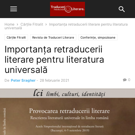
Home
Cărțile Fitralit
Importanța retraducerii literare pentru literatura
universală
Cărțile Fitralit
Revista de Traduceri Literare
Conferințe, simpozioane
Importanța retraducerii
Nr. 63-64 Ianuarie-februarie 2021
literare pentru literatura
universală
0
De
Peter Sragher
-
28 februarie 2021