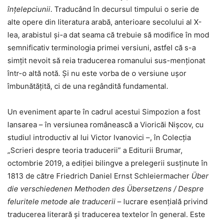
înțelepciunii
. Traducând în decursul timpului o serie de
alte opere din literatura arabă, anterioare secolului al X-
lea, arabistul și-a dat seama că trebuie să modifice în mod
semnificativ terminologia primei versiuni, astfel că s-a
simțit nevoit să reia traducerea romanului sus-menționat
într-o altă notă. Și nu este vorba de o versiune ușor
îmbunătățită, ci de una regândită fundamental.
Un eveniment aparte în cadrul acestui Simpozion a fost
lansarea – în versiunea românească a Vioricăi Nișcov, cu
studiul introductiv al lui Victor Ivanovici –, în Colecția
„Scrieri despre teoria traducerii” a Editurii Brumar,
octombrie 2019, a ediției bilingve a prelegerii susținute în
1813 de către Friedrich Daniel Ernst Schleiermacher
Über
die verschiedenen Methoden des Übersetzens / Despre
feluritele metode ale traducerii
– lucrare esențială privind
traducerea literară și traducerea textelor în general. Este