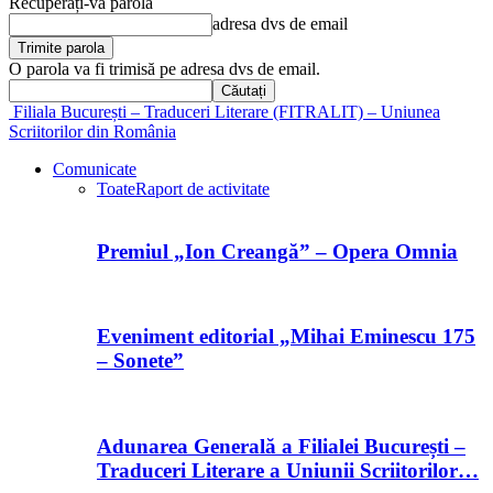
Recuperați-vă parola
adresa dvs de email
O parola va fi trimisă pe adresa dvs de email.
Filiala București – Traduceri Literare (FITRALIT) – Uniunea
Scriitorilor din România
Comunicate
Toate
Raport de activitate
Premiul „Ion Creangă” – Opera Omnia
Eveniment editorial „Mihai Eminescu 175
– Sonete”
Adunarea Generală a Filialei București –
Traduceri Literare a Uniunii Scriitorilor…