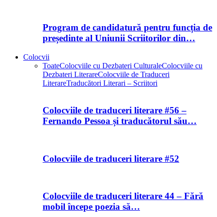
Program de candidatură pentru funcția de
președinte al Uniunii Scriitorilor din…
Colocvii
Toate
Colocviile cu Dezbateri Culturale
Colocviile cu
Dezbateri Literare
Colocviile de Traduceri
Literare
Traducători Literari – Scriitori
Colocviile de traduceri literare #56 –
Fernando Pessoa și traducătorul său…
Colocviile de traduceri literare #52
Colocviile de traduceri literare 44 – Fără
mobil începe poezia să…