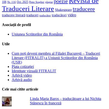
Revista de
poezie
108
Oct. 2025
Nr. 116
Peter Sragher
plagiat
Traduceri Literare
traducere
Shakespeare
video
traducere literară
traducători
traduceri
traducător
Asociații de profil
Uniunea Scriitorilor din România
Utile
Cum poți deveni membru al Filialei București – Traduceri
Literare (FITRALIT) a Uniunii Scriitorilor din România
(USR)
Plata cotizației
Identitate vizuală FITRALIT
Arhivă video
Arhivă audio
Cele mai citite articole
Linda Maria Baros – traducătoare a lui Nichita
Stănescu în franceză