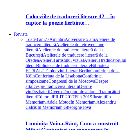
Colocviile de traduceri literare 42 – în
cuptor la poezie fierbinte…
Revista
Toate
3 ani
77
Amintiri
Aniversare 5 ani
Ateliere de
traducere literară
Atelierele de retroversiune
literară
Atelierele de traducere literară de la
București
Atelierele de traducere literară de la
Oradea
Atelierul artistului vizual
Atelierul traducătorului
literar
Biblioteca de traduceri literare
Biblioteca
FITRALIT
Colocviul Literar Berlin
Conferința de la
Köln
Conferința de la Lisabona
Conferințe,
simpozioane
Congresul de la Moscova
Despre
arta
Despre traducerea literară
Despre
vin
Dezbateri
Diverse
Drepturi de autor – Traducători
literari
Editorial
FILIT 2017
Filit 2019
Ilustrații
In
Memoriam Adela Motoc
In Memoriam Alexandru
Calciu
In Memoriam Gheorghe Iova
Luminița Voina-Răuț, Cum a construit
Mihai Cantuniari un monument în