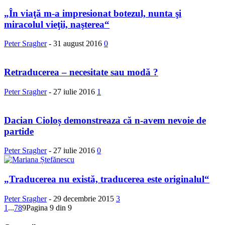
„În viaţă m-a impresionat botezul, nunta şi
miracolul vieţii, naşterea“
Peter Sragher
-
31 august 2016
0
Retraducerea – necesitate sau modă ?
Peter Sragher
-
27 iulie 2016
1
Dacian Cioloș demonstreaza că n-avem nevoie de
partide
Peter Sragher
-
27 iulie 2016
0
„Traducerea nu există, traducerea este originalul“
Peter Sragher
-
29 decembrie 2015
3
1
...
7
8
9
Pagina 9 din 9