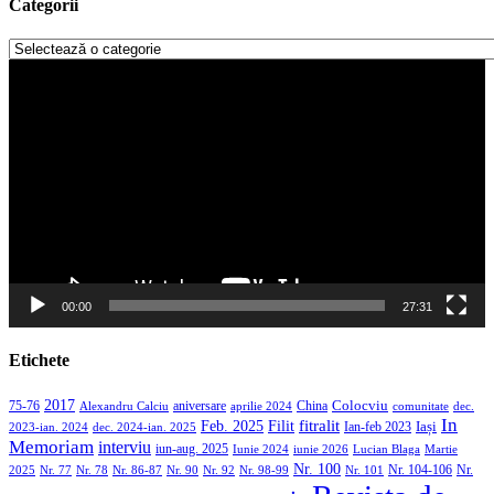
Categorii
Categorii
Player
video
00:00
27:31
Etichete
2017
aniversare
Colocviu
75-76
aprilie 2024
China
dec.
Alexandru Calciu
comunitate
In
Filit
fitralit
Feb. 2025
Iași
2023-ian. 2024
dec. 2024-ian. 2025
Ian-feb 2023
Memoriam
interviu
iun-aug. 2025
Iunie 2024
iunie 2026
Martie
Lucian Blaga
Nr. 100
Nr. 104-106
Nr.
2025
Nr. 86-87
Nr. 90
Nr. 92
Nr. 98-99
Nr. 101
Nr. 77
Nr. 78