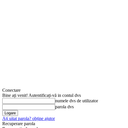
Conectare
Bine ați venit! Autentificați-vă in contul dvs
numele dvs de utilizator
parola dvs
Ați uitat parola? obține ajutor
Recuperare parola