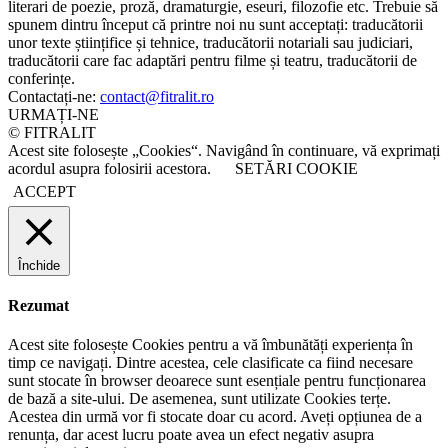
literari de poezie, proză, dramaturgie, eseuri, filozofie etc. Trebuie să
spunem dintru început că printre noi nu sunt acceptați: traducătorii
unor texte științifice și tehnice, traducătorii notariali sau judiciari,
traducătorii care fac adaptări pentru filme și teatru, traducătorii de
conferințe.
Contactați-ne:
contact@fitralit.ro
URMAȚI-NE
© FITRALIT
Acest site folosește „Cookies“. Navigând în continuare, vă exprimați
acordul asupra folosirii acestora.
SETĂRI COOKIE
ACCEPT
Închide
Rezumat
Acest site folosește Cookies pentru a vă îmbunătăți experiența în
timp ce navigați. Dintre acestea, cele clasificate ca fiind necesare
sunt stocate în browser deoarece sunt esențiale pentru funcționarea
de bază a site-ului. De asemenea, sunt utilizate Cookies terțe.
Acestea din urmă vor fi stocate doar cu acord. Aveți opțiunea de a
renunța, dar acest lucru poate avea un efect negativ asupra