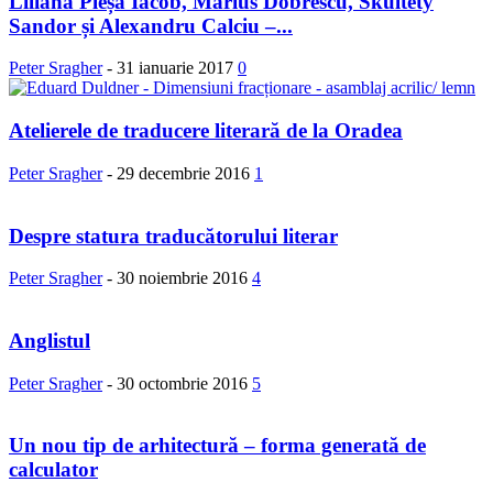
Liliana Pleșa Iacob, Marius Dobrescu, Skultety
Sandor și Alexandru Calciu –...
Peter Sragher
-
31 ianuarie 2017
0
Atelierele de traducere literară de la Oradea
Peter Sragher
-
29 decembrie 2016
1
Despre statura traducătorului literar
Peter Sragher
-
30 noiembrie 2016
4
Anglistul
Peter Sragher
-
30 octombrie 2016
5
Un nou tip de arhitectură – forma generată de
calculator